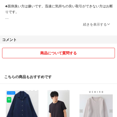
♣️面倒臭い方は嫌いです。迅速に気持ちの良い取引ができない方はお断
りです。
♥️支払い能力のない方の購入申請はお断りします。
続きを表示する
♠️他サイトでも出品しております。突然の削除、購入申請のお断りあり
コメント
ます。お買い物はお早めに。
♦️基本NC、NRで。
商品について質問する
♣️売られた喧嘩は爆買いします(｢`･ω･)｢ ｶﾞｫｶﾞｫ
こちらの商品もおすすめです