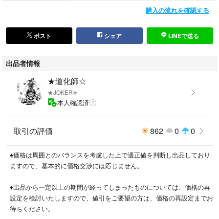
定価 12100円
購入の流れを確認する
ポスト
シェア
LINEで送る
出品者情報
★道化師☆
★JOKER➕
本人確認済
取引の評価
862
0
0
♠️価格は周囲とのバランスを考慮した上で適正値を判断し出品しており
ますので、基本的に価格交渉には応じません。
♦️出品から一定以上の期間が経ってしまったものについては、価格の再
設定を検討いたしますので、値引をご要望の方は、価格の再設定までお
待ちください。