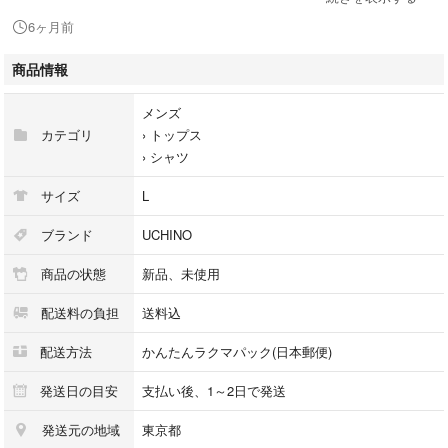
す。
6ヶ月前
ダークグレーに黒の縁取りがお洒落です。
商品情報
ユニセックスでご着用いただけます。
メンズ
カテゴリ
›
トップス
＜マシュマロガーゼ®とは＞
›
シャツ
表面と裏面にやわらかな肌触りの撚りの少ない糸を使用し、中間組織に強
度の高い撚糸を使用して3重以上の多層に織り上げた革新的なガーゼ素材
サイズ
L
です。
やわらかな肌触りと強度を両立させ、高い保温性と通気性、吸湿・吸水性
ブランド
UCHINO
を兼ね備えた、年間を通じて快適にご使用いただける素材です。
商品の状態
新品、未使用
＜特許・認証・受賞＞
配送料の負担
送料込
・おもてなしセレクション金賞受賞
（2015年～2024年 10年連続）
配送方法
かんたんラクマパック(日本郵便)
・百貨店バイヤーズ賞リビングベストセラー賞受賞
（2015年度～2024年度 10年連続受賞）
発送日の目安
支払い後、1～2日で発送
・マシュマロガーゼ®は日本アトピー協会の推薦品です
発送元の地域
東京都