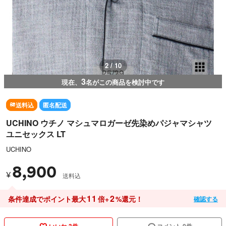
3 / 10
3
現在、
名がこの商品を検討中です
送料込
匿名配送
UCHINO ウチノ マシュマロガーゼ先染めパジャマシャツ
ユニセックス LT
UCHINO
8,900
¥
送料込
11
2
条件達成でポイント最大
倍+
%還元！
確認する
いいね 3件
コメント 0件