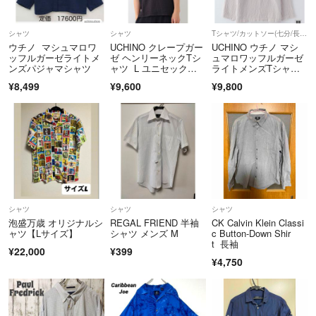
シャツ
シャツ
Tシャツ/カットソー(七分/長袖)
ウチノ マシュマロワ
UCHINO クレープガー
UCHINO ウチノ マシ
ッフルガーゼライトメ
ゼ ヘンリーネックTシ
ュマロワッフルガーゼ
ンズパジャマシャツ
ャツ L ユニセック
ライトメンズTシャ
ス ブラック
ツ LA
¥8,499
¥9,600
¥9,800
シャツ
シャツ
シャツ
泡盛万歳 オリジナルシ
REGAL FRIEND 半袖
CK Calvin Klein Classi
ャツ【Lサイズ】
シャツ メンズ M
c Button-Down Shir
t 長袖
¥22,000
¥399
¥4,750