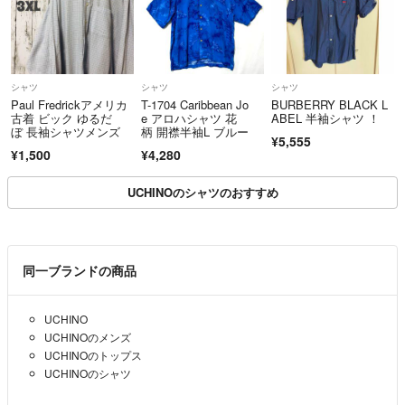
シャツ
シャツ
シャツ
Paul Fredrickアメリカ
T-1704 Caribbean Jo
BURBERRY BLACK L
古着 ビック ゆるだ
e アロハシャツ 花
ABEL 半袖シャツ ！
ぼ 長袖シャツメンズ
柄 開襟半袖L ブルー
¥5,555
¥1,500
¥4,280
UCHINOのシャツのおすすめ
同一ブランドの商品
UCHINO
UCHINOのメンズ
UCHINOのトップス
UCHINOのシャツ