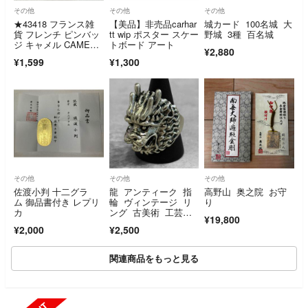
その他
その他
その他
★43418 フランス雑
【美品】非売品carhar
城カード 100名城 大
貨 フレンチ ピンバッ
tt wip ポスター スケー
野城 3種 百名城
ジ キャメル CAME
トボード アート
¥2,880
L タバコ
¥1,599
¥1,300
その他
その他
その他
佐渡小判 十二グラ
龍 アンティーク 指
高野山 奥之院 お守
ム 御品書付き レプリ
輪 ヴィンテージ リ
り
カ
ング 古美術 工芸
¥19,800
品 置物 風水
¥2,000
¥2,500
関連商品をもっと見る
SOLD OUT