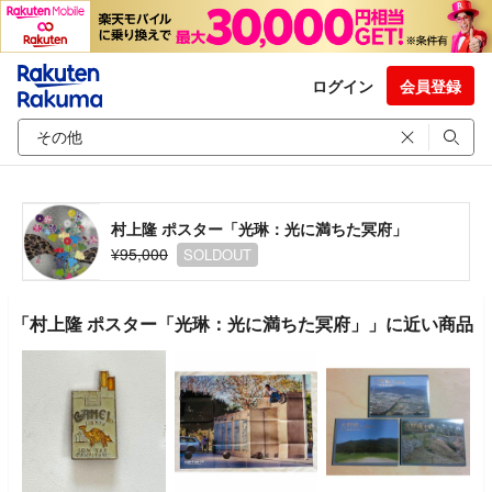
ログイン
会員登録
村上隆 ポスター「光琳：光に満ちた冥府」
¥95,000
SOLDOUT
「村上隆 ポスター「光琳：光に満ちた冥府」」に近い商品