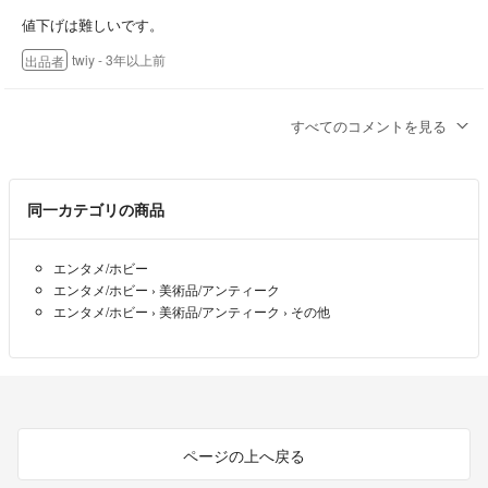
値下げは難しいです。
twiy
- 3年以上前
出品者
こちらお値引き可能でしょうか？
すべてのコメントを見る
sky
- 3年以上前
同一カテゴリの商品
申し訳ございませんでした。
ondi
- 3年以上前
エンタメ/ホビー
エンタメ/ホビー
›
美術品/アンティーク
難しいです。
エンタメ/ホビー
›
美術品/アンティーク
›
その他
twiy
- 3年以上前
出品者
10万でお願いできませんか？
ondi
- 3年以上前
ページの上へ戻る