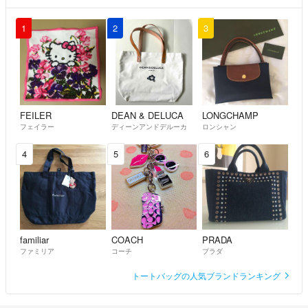
1
2
3
FEILER
DEAN & DELUCA
LONGCHAMP
フェイラー
ディーンアンドデルーカ
ロンシャン
4
5
6
familiar
COACH
PRADA
ファミリア
コーチ
プラダ
トートバッグの人気ブランドランキング