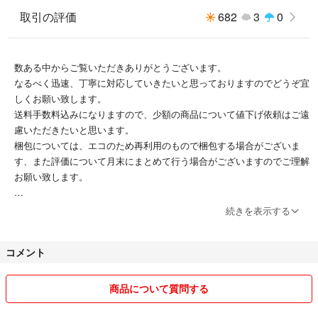
取引の評価
682
3
0
数ある中からご覧いただきありがとうございます。
なるべく迅速、丁寧に対応していきたいと思っておりますのでどうぞ宜
しくお願い致します。
送料手数料込みになりますので、少額の商品について値下げ依頼はご遠
慮いただきたいと思います。
梱包については、エコのため再利用のもので梱包する場合がございま
す、また評価について月末にまとめて行う場合がございますのでご理解
お願い致します。
ふつう評価ですが、ご挨拶コメントさせていただいた上で購入し、到着
続きを表示する
連絡コメントまで入れさせていただいた購入で、普通という評価?と出
品での評価は、商品のサイズ勘違いのようで、はじめからのサイズ判断
コメント
が間違っていました。
商品について質問する