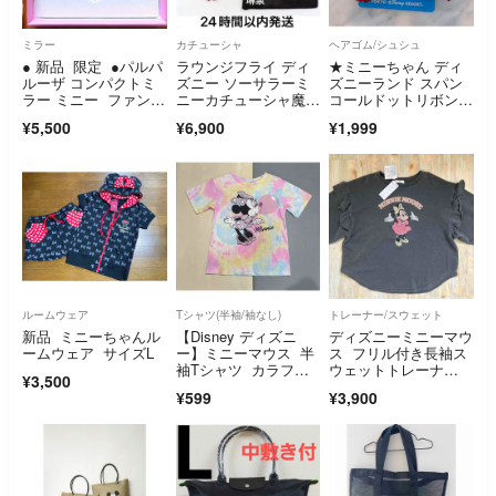
ミラー
カチューシャ
ヘアゴム/シュシュ
● 新品 限定 ●パルパ
ラウンジフライ ディ
★ミニーちゃん ディ
ルーザ コンパクトミ
ズニー ソーサラーミ
ズニーランド スパン
ラー ミニー ファンダ
ニーカチューシャ魔法
コールドットリボンヘ
ーランド ディズニ
使い弟子ファンタジア
アゴム ヘアポニー★
¥5,500
¥6,900
¥1,999
ー ディズニーラン
ド ガラスの靴 ミラ
ー
ルームウェア
Tシャツ(半袖/袖なし)
トレーナー/スウェット
新品 ミニーちゃんル
【Disney ディズニ
ディズニーミニーマウ
ームウェア サイズL
ー】ミニーマウス 半
ス フリル付き長袖ス
袖Tシャツ カラフ
ウェットトレーナ
¥3,500
ル S
ー ダークグレー
¥599
¥3,900