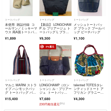
トートバッグ
トートバッグ
トートバッグ
未使用 雑誌付録 コ
【新品】 LONGCHAM
メッシュトートバッ
ールマン／ミッキーマ
P ル プリアージュ ト
グ ブラック プールバ
ウス 両A面トートバッ
ートバッグ L ブラッ
ッグ ビーチバッグ
グ
ク黒刺繍
¥1,899
¥9,300
¥1,100
3%還元
トートバッグ
トートバッグ
トートバッグ
マルニ MARNI ストラ
LONGCHAMP（ロン
talented TOTESタレ
イプ ハンモックバッ
シャン）ル・プリアー
ンティッドトート ア
グ トートバッグ バー
ジュ トートバッ
フリカン グラニーバ
ガンディ
グ Ｍ ネイビー
ッグ
¥15,400
¥7,680
¥4,300
(3%)
230円相当還元