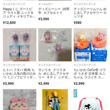
キャラクターグッズ
キーホルダー
キャラクターグッズ
Happyくじ ズートピ
ディズニーシー 25周
ディズニーツムツム め
ア ラスト賞 ニック＆
年 カプセルトイ
じるしアクセサリー ロ
ジュディ メモリアルフ
ッツオ
¥3,500
ィギュア
¥12,800
¥580
キャラクターグッズ
キャラクターグッズ
キャラクターグッズ
ヒトハ フタバ 映画 ち
サンリオ クリスタ
ちいかわ CoCo壱 コラ
いかわ 人魚の島のひみ
ル めじるしアクセサ
ボ うさぎ 古本屋 カニ
つ ミニソフビフィギュ
リー キティ シナモ
ちゃん ココイチ スプ
ア
ン クロミ ガチャ
ーン置きフィギュア
¥3,999
¥2,499
¥2,999