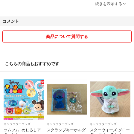
★基本、郵便局からの発送となるため平日に発送させていただくことが
続きを表示する
多くなります。
コメント
★コンビニ、ATM払いの選択をされている方で最近お支払いいただけ
ないままキャンセルとなることが多々あり困っています。そちらの支払
い方法の方はいつまでにお支払いしていただけるか確認させていただき
商品について質問する
ます。
基本的に購入日含め3日経った場合は、キャンセル申請させていただき
ますのでよろしくお願いいたしますm(_ _)m
こちらの商品もおすすめです
★お取り置きはしておりません。
キャラクターグッズ
キャラクターグッズ
キャラクターグッズ
ツムツム めじるしア
スクランプキーホルダ
スターウォーズ グロー