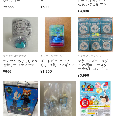
クセサリー
ー
グー ちょっこりさ
ん ぬいぐるみ マンダ
¥2,999
¥500
ロリアン
¥3,890
キャラクターグッズ
キャラクターグッズ
キャラクターグッズ
ツムツム めじるしアク
ズートピア ハッピー
東京ディズニーリゾー
セサリー スティッチ
くじ Ｂ賞 フィギュア
ト 25周年 コースタ
ー 全6種 コンプリー
¥666
¥1,800
ト KIRIN
¥3,999