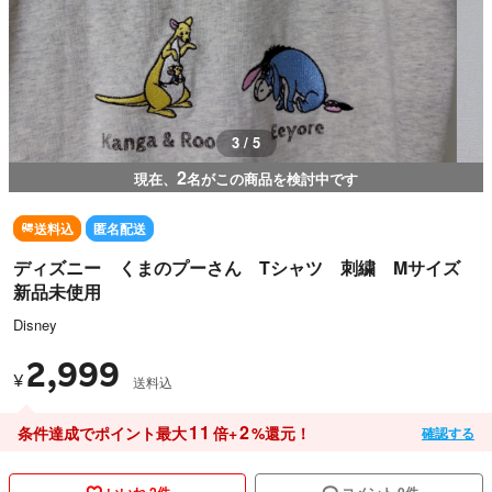
3 / 5
2
現在、
名がこの商品を検討中です
送料込
匿名配送
ディズニー くまのプーさん Tシャツ 刺繍 Mサイズ
新品未使用
Disney
2,999
¥
送料込
11
2
条件達成でポイント最大
倍+
%還元！
確認する
いいね 2件
コメント 0件