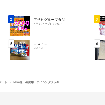
【食品表示】
原材料名：小麦粉
竹炭パウダー
2
3
アサヒグループ食品
賞味期限：製造日
アサヒグループショクヒン
保存方法：直射日
ご不明点があれば
5
コストコ
6
コストコ
＃アイシングクッ
ザート
Miku様 確認用 アイシングクッキー