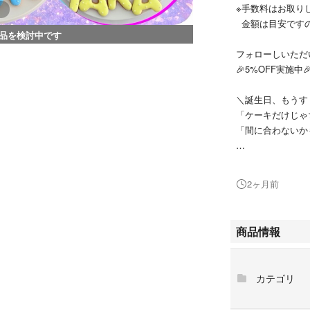
※手数料はお取り
金額は目安ですの
品を検討中です
フォローしいただ
🎉5%OFF実施中
＼誕生日、もうす
「ケーキだけじゃ
「間に合わないか
✨最短2日後OK✨
今からでもしっか
2ヶ月前
⚠️発送2日前のご
✨手作りアイシング
商品情報
国産小麦粉・バタ
たクッキーをお作
カテゴリ
【オーダー方法】