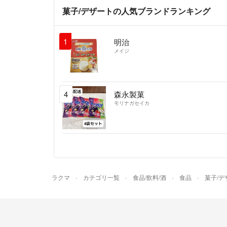
菓子/デザートの人気ブランドランキング
1
明治
メイジ
4
森永製菓
モリナガセイカ
ラクマ
カテゴリ一覧
食品/飲料/酒
食品
菓子/デ