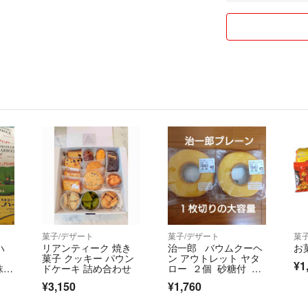
※必要なものだけで大
迷っている間に埋
2.男の子or女の子
まずはお気軽にコ
3.お届けの都道府
4.Instagram
（希望があれば名
5.お届けのお日に
6.完成した時の
こちらをコメント
【メニュー】
モチーフ、キャラク
数字 ¥600〜
お名前クッキー ¥
メッセージプレート
菓子/デザート
菓子/デザート
菓
装飾系 ¥300〜
ハ
リアンティーク 焼き
治一郎 バウムクーヘ
お
菓子 クッキー パウン
ン アウトレット ヤタ
¥1
※デザインやサイ
抹茶
ドケーキ 詰め合わせ
ロー ２個 砂糖付 １
枚切
ご購入前に必ずご
¥3,150
¥1,760
トレ