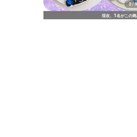
2 / 9
1
現在、
名がこの商