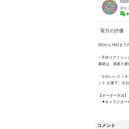
⸻
最短２
【注意事項】※ご
・すべて手作業の
取引の評価
・配送中の破損が
対応しておりませ
・配送遅延につい
9日から19日までの
・ご使用日がある
✨手作りアイシング
⸻
素材は、国産小麦
【食品表示】
「かわいいクッキ
原材料：小麦粉（
ント お菓子」を
炭パウダー
賞味期限：製造日
【オーダー方法】
⚫︎キャラクター
⸻
⚫︎数字（ご希望
⚫︎プレート（ご
⚠️人気のためご
⚫︎お名前クッキ
コメント
枠が埋まり次第受
⚫︎装飾（星、ハ