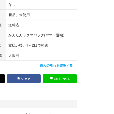
モチーフ
なし
イン）
デザイン）
新品、未使用
（文字・色）
担
送料込
かんたんラクマパック(ヤマト運輸)
前は隠せます）
安
支払い後、1～2日で発送
域
大阪府
購入の流れを確認する
シェア
LINEで送る
ター ¥800〜
00〜
 ¥800〜
ズにより変動