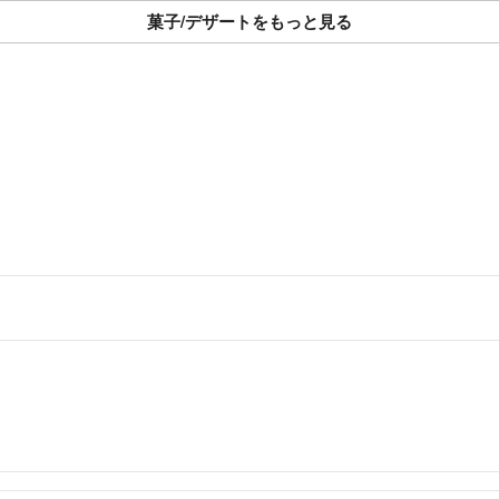
⚠️発送2日前の場
菓子/デザートをもっと見る
➕1000円頂戴いたしま
【手作業による製
すべて手作業で色
がございます。手
※画像と完全に同
控えください。
【配送・返品・遅
・梱包には十分注
返品・交換・返金
・自然災害や交通
ご使用日が決まっ
【ご対応できない
・人物やペットの
・内容やデザイン
めご了承ください