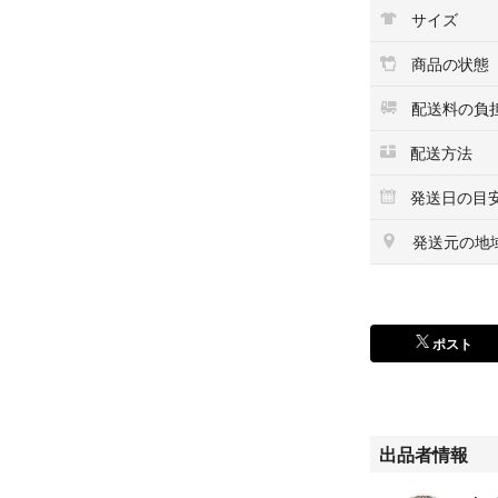
①キャラクター、
サイズ
②数字（色・デザ
③プレート（色・
商品の状態
④お名前クッキー
⑤装飾（色）
配送料の負
⑥男の子or女の子
⑦お届け都道府県
配送方法
⑧掲載可否（お名
発送日の目
⑨お届け希望日
⑩完成写真の希望
発送元の地
⸻
【オプション】
ポスト
モチーフ・キャラク
数字 ¥600〜
お名前クッキー ¥4
メッセージプレート
装飾 ¥300〜
出品者情報
※デザイン・サイ