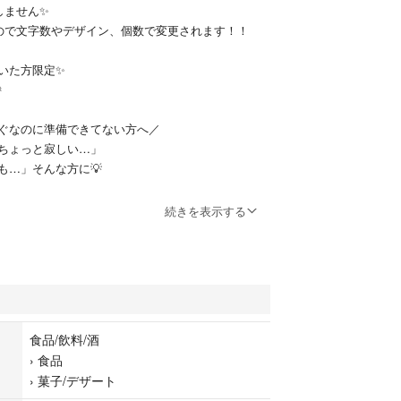
しません✨
で文字数やデザイン、個数で変更されます！！
いた方限定✨

ぐなのに準備できてない方へ／
ちょっと寂しい…」
も…」そんな方に💡
続きを表示する
り間に合います🎂
注文は＋¥1000（お急ぎ対応）
クッキー専門店【nico’some（ニコズサム）】✨
ー・卵・きび砂糖を使用し、見た目も味もこだわっ
りしています！
食品/飲料/酒
›
食品
›
菓子/デザート
コピペして埋めるだけでOK👇