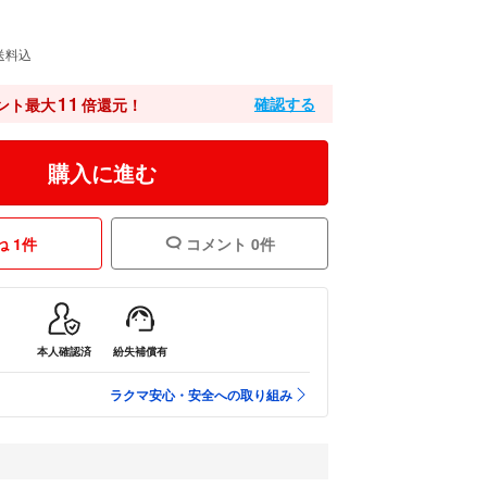
送料込
11
確認する
ント最大
倍還元！
購入に進む
 1件
コメント 0件
本人確認済
紛失補償有
ラクマ安心・安全への取り組み