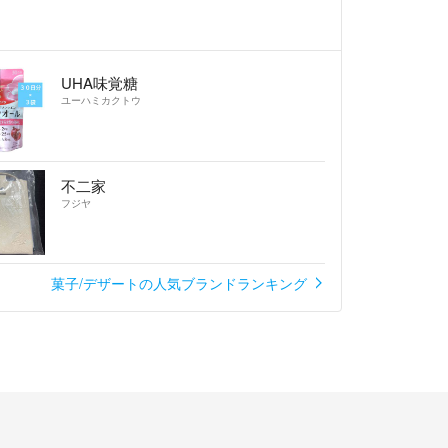
（国産）、バター、砂糖、卵、乾燥卵白、着色料、
UHA味覚糖
より2週間以内（別途商品ラベルに記載）
ユーハミカクトウ
光・高温多湿を避けて保存してください
、いつでもお気軽にコメントください！
不二家
フジヤ
キー
菓子/デザートの人気ブランドランキング