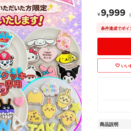
9,999
¥
条件達成でポイ
いいね
商品説明