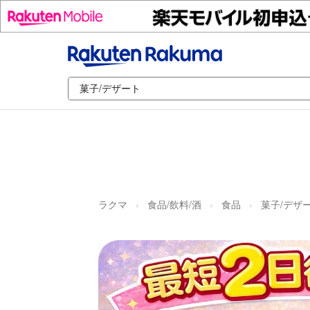
ラクマ
食品/飲料/酒
食品
菓子/デザ