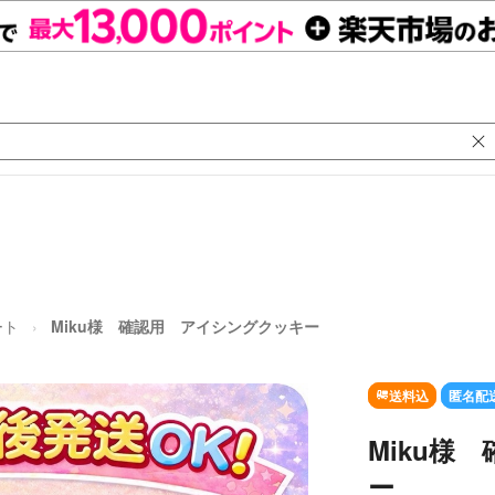
ート
Miku様 確認用 アイシングクッキー
送料込
匿名配
Miku様
ー