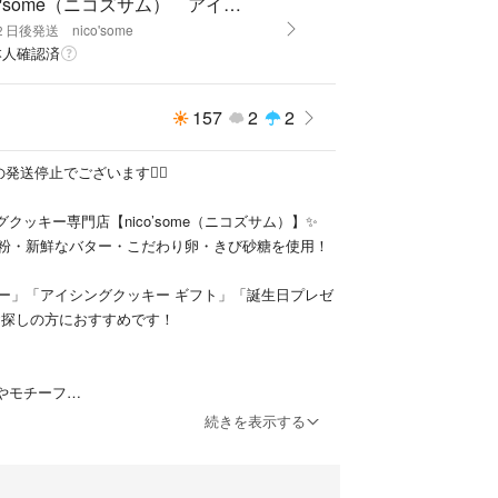
nico'some（ニコズサム） アイシングクッキーshop
日後発送 nico'some
本人確認済
購入前にご確認ください
ため個体差がございます
157
2
2
起こる可能性がございますが、返品・返金・交換は
ん
ては責任を負いかねます
発送停止でございます🙇‍♀️
場合は余裕をもってご注文ください
クッキー専門店【nico’some（ニコズサム）】✨
粉・新鮮なバター・こだわり卵・きび砂糖を使用！
ー」「アイシングクッキー ギフト」「誕生日プレゼ
国産）、バター、砂糖、卵、乾燥卵白、着色料、竹
お探しの方におすすめです！
より2週間
やモチーフ
の色やデザイン）
続きを表示する
希望の色やデザイン）
注文が集中しております
ー（アルファベットorひらがな）
付終了となります
ート、お花など)