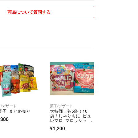
丈夫です🙆‍♀️
まる可能性もあるため
商品について質問する
メントください✨
県
、商品画像に投稿の承諾
前を消します！）
ち
写真はご希望ですか？
にお願いします✨
ター ¥800〜
400〜
 ¥800〜
子/デザート
菓子/デザート
菓子 まとめ売り
大特価！各5袋！10
袋！しゃりもに ピュ
,300
ズにより料金が変動します
レマロ マロッシュ ピ
ュレグミ
確認ください
¥1,200