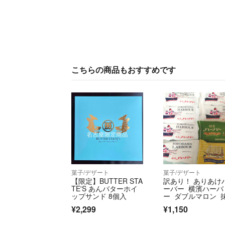
こちらの商品もおすすめです
菓子/デザート
菓子/デザート
【限定】BUTTER STA
訳あり！ ありあけ
TE'S あんバターホイ
ーバー 横濱ハーバ
ップサンド 8個入
ー ダブルマロン 
黒蜜 バナナシェイ
¥2,299
¥1,150
ク 焼き菓子 アウ
ット