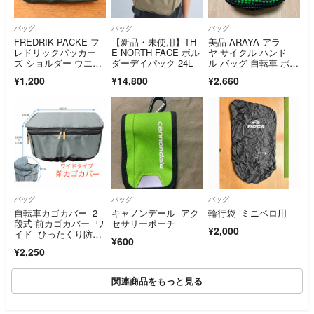
バッグ
バッグ
バッグ
FREDRIK PACKE フ
【新品・未使用】TH
美品 ARAYA アラ
レドリックパッカー
E NORTH FACE ボル
ヤ サイクル ハンド
ズ ショルダー ウエス
ダーデイパック 24L
ル バッグ 自転車 ポー
トバッグ
チ ポケット グリー
¥1,200
¥14,800
¥2,660
ン 緑
バッグ
バッグ
バッグ
自転車カゴカバー 2
キャノンデール アク
輪行袋 ミニベロ用
段式 前カゴカバー ワ
セサリーポーチ
¥2,000
イド ひったくり防
¥600
止 撥水加工
¥2,250
関連商品をもっと見る