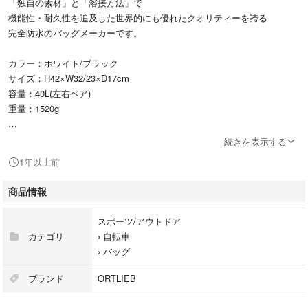
「独自の素材」と「溶接方法」で
機能性・耐久性を追及した世界的にも優れたクオリティーを誇る
完全防水のバッグメーカーです。
カラー：ホワイト/ブラック
サイズ：H42×W32/23×D17cm
容量：40L(左右ペア)
重量：1520g
リア用パニアバッグ(左右セット)
続きを表示する
キャリアへの脱着がワンタッチで可能なＱＬ１フックを採用、ほとんどの
1年以上前
メーカーに対応しています。
商品情報
*********************************
スポーツ/アウトドア
数年前に購入しほとんど使用しなかったパニアバッグです。
カテゴリ
›
自転車
›
バッグ
使いやすい白色です。 1回100km程度使いました。
ブランド
ORTLIEB
目立った傷汚れ等はありませんが、中古品になりますのでその性質はご理
解ください。