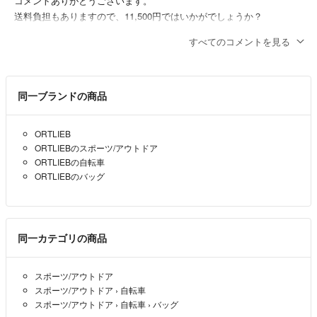
コメントありがとうございます。
送料負担もありますので、11,500円ではいかがでしょうか？
ご検討いただければ幸いです。
すべてのコメントを見る
Rui
- 1年以上前
出品者
はじめまして。
同一ブランドの商品
ご相談お願い致します。
即決で11000円は無理でしょうか？ご検討頂けましたら幸いです。
ORTLIEB
よろしくお願いします。
ORTLIEBのスポーツ/アウトドア
はく
- 1年以上前
ORTLIEBの自転車
ORTLIEBのバッグ
同一カテゴリの商品
スポーツ/アウトドア
スポーツ/アウトドア
›
自転車
スポーツ/アウトドア
›
自転車
›
バッグ