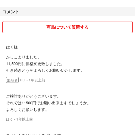
いません。
コメント
購入後のクレーム等は受け付けておりませんので、気になる点等ありま
したら、取引前にメッセージでご連絡ください。
商品について質問する
フリマ初心者のため、不慣れな点があるかと思いますが、気持ちの良い
お取引を心がけます。平日日中は仕事のため連絡が遅れることがあるか
はく様
もしれませんが、ご承知おきいただければ幸いです。
かしこまりました。
11,500円に価格変更致しました。
不明点は、お気軽にコメントにてお問い合わせください。
引き続きどうぞよろしくお願いいたします。
Rui
- 1年以上前
出品者
ご検討ありがとうございます。
それでは11500円でお願い出来ますでしょうか。
よろしくお願いします。
はく
- 1年以上前