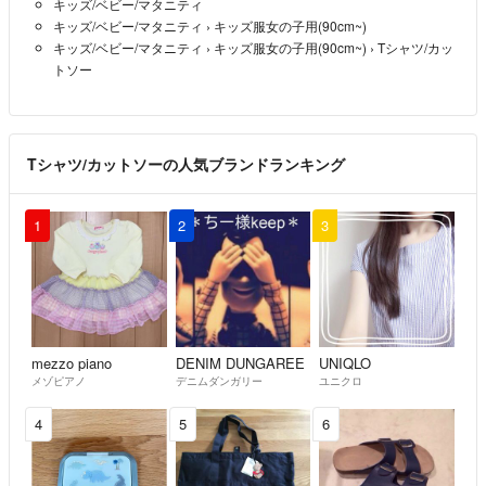
キッズ/ベビー/マタニティ
キッズ/ベビー/マタニティ
›
キッズ服女の子用(90cm~)
キッズ/ベビー/マタニティ
›
キッズ服女の子用(90cm~)
›
Tシャツ/カッ
トソー
Tシャツ/カットソーの人気ブランドランキング
1
2
3
mezzo piano
DENIM DUNGAREE
UNIQLO
メゾピアノ
デニムダンガリー
ユニクロ
4
5
6