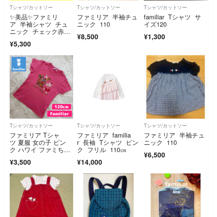
Tシャツ/カットソー
Tシャツ/カットソー
Tシャツ/カットソー
✨️美品✨️ファミリ
ファミリア 半袖チュ
familiar Tシャツ サ
ア 半袖シャツ チュ
ニック 110
イズ120
ニック チェック赤
¥8,500
¥1,300
【110】
¥5,300
Tシャツ/カットソー
Tシャツ/カットソー
Tシャツ/カットソー
ファミリア Tシャ
ファミリア familia
ファミリア 半袖チュ
ツ 夏服 女の子 ピン
r 長袖 Tシャツ ピン
ニック 110
ク ハワイ ファミちゃ
ク フリル 110㎝
¥6,500
ん リアちゃん プリン
¥3,500
¥14,000
ト 120