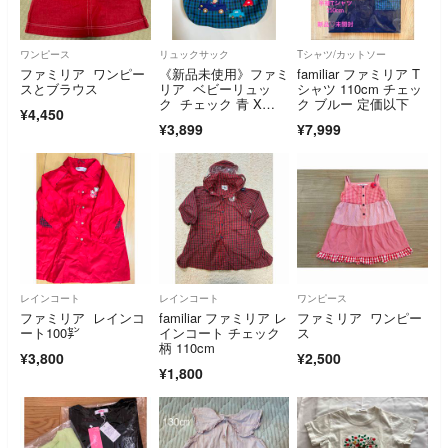
ワンピース
リュックサック
Tシャツ/カットソー
ファミリア ワンピー
《新品未使用》ファミ
familiar ファミリア T
スとブラウス
リア ベビーリュッ
シャツ 110cm チェッ
ク チェック 青 X
ク ブルー 定価以下
¥4,450
B 車 刺繍
¥3,899
¥7,999
レインコート
レインコート
ワンピース
ファミリア レインコ
familiar ファミリア レ
ファミリア ワンピー
ート100㌢
インコート チェック
ス
柄 110cm
¥3,800
¥2,500
¥1,800