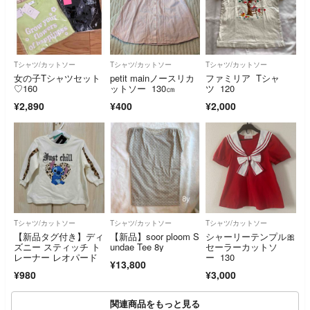
Tシャツ/カットソー
Tシャツ/カットソー
Tシャツ/カットソー
女の子Tシャツセット
petit mainノースリカ
ファミリア Tシャ
♡160
ットソー 130㎝
ツ 120
¥2,890
¥400
¥2,000
Tシャツ/カットソー
Tシャツ/カットソー
Tシャツ/カットソー
【新品タグ付き】ディ
【新品】soor ploom S
シャーリーテンプル🎀
ズニー スティッチ ト
undae Tee 8y
セーラーカットソ
レーナー レオパード
ー 130
¥13,800
¥980
¥3,000
関連商品をもっと見る