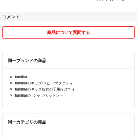
新品として出品していても自宅保管、包装も素人です。店舗レベルを求
コメント
める細かい方はフリマアプリではなく、店舗で"定価"で購入してくださ
い。
商品について質問する
●悪い評価にて発送が大幅に遅かった、と書かれております。当時は妊
娠中でして、夜に購入され、予定日より早く午前6時前に破水、そのま
ま出産と産後入院で動けないため、事情を説明しキャンセルをお薦めし
同一ブランドの商品
ましたところ、相手方から待つと連絡が返ってきたため、退院後翌日に
発送しました。
familiar
お品物も雨のためジップロックに入れると連絡しておりました。
familiarのキッズ/ベビー/マタニティ
familiarのキッズ服女の子用(90cm~)
お値下げ対応もし、届いた後には大変良いメッセージを頂いたのに、メ
familiarのTシャツ/カットソー
ッセージとは真逆の評価をされ、まさに二重人格で大変驚きました。
こちらに悪い評価をされないためにわざわざメッセージを送ってきたの
でしょうか。
こんな事なら購入して欲しく無かったと思ってます...
同一カテゴリの商品