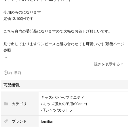
今期のものになります
定価12.100円です
こちら身内の委託品になりますので大幅なお値下げ難しいです。
別で出しておりますワンピースと組み合わせても可愛いです(最後ページ
参照
最近暖かくなりはじめまして、飼い猫たちの抜け毛が増えております。シ
続きを表示する
ンガプーラという短毛種、ロシアンブルーというアレルゲンの少ない種で
約1年前
すが、毛が付着しているかもしれません。(食事もアレルゲンを抑えるフ
ードを与えております)
商品情報
気になる方もいらっしゃると思いますが、こちらのご理解もよろしくお願
いします。
キッズ/ベビー/マタニティ
カテゴリ
›
キッズ服女の子用(90cm~)
よろしくお願いします
›
Tシャツ/カットソー
ブランド
familiar