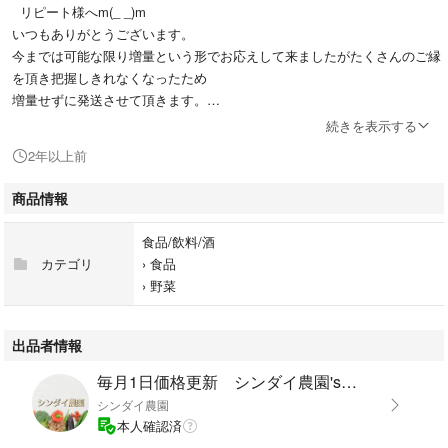
リピート様へm(_ _)m
いつもありがとうございます。
今までは可能な限り増量という形でお応えして来ましたがたくさんのご縁
を頂き把握しきれなくなったため
増量せずに発送させて頂きます。
また収穫が落ち着いた際に皆様の優しさの輪を広げさせて頂きます。
続きを表示する
ーーーーーーーーーーーーーーーーーーー
2年以上前
☆お肉と一緒に揉むことで臭み消しにも
なります。
商品情報
★農薬：栽培期間中不使用
食品/飲料/酒
カテゴリ
›
食品
☆にんにくには老化防止や疲労回復 滋養強壮など良い事がたくさんあり
›
野菜
ます。
〜家庭菜園が趣味で作っています。
出品者情報
お店にあるような完璧な物ではありません。
毎月1日価格更新 シンダイ農園's shop
サイズの不揃い 土が付いたり 虫に食べられてしまった部分 葉が枯れてい
シンダイ農園
るなどがあるかもしれません。
本人確認済
〜ご理解頂ける方お願いします〜