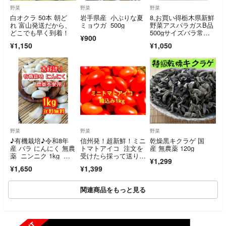
野菜
野菜
野菜
白オクラ 50本 朝ど
岩手県産 小ぶりな夏
8,お買い得栃木県新鮮
れ 富山発送だから、
ミョウガ 500g
野菜アスパラガスB品
どこでも早く到着！
500gサイズバラ常温
¥900
発送
¥1,150
¥1,050
野菜
野菜
野菜
♪有機栽培♪令和8年
信州発！超新鮮！ミニ
乾燥黒キクラゲ 国
産 バラ にんにく 無農
トマトアイコ 注文を
産 無農薬 120g
薬 ニンニク 1kg 薬
受けたら採って送りま
¥1,299
味 農薬不使用
す！
¥1,650
¥1,399
関連商品をもっと見る
SOLD OUT