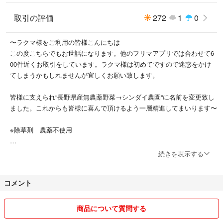
※ご購入後に畑へ行き収穫します。
取引の評価
272
1
0
★毎月1日または月の最終日に価格の見直しをします。高くなったり低く
〜ラクマ様をご利用の皆様こんにちは
なったりする場合がございます。
この度こちらでもお世話になります。他のフリマアプリでは合わせて6
00件近くお取引をしています。ラクマ様は初めてですので迷惑をかけ
★お値段の交渉について
てしまうかもしれませんが宜しくお願い致します。
いつもごひいきしてくださっている方以外のお値引きはお断りします。働
いてくれている方 60の両親が作業してくれています。お値段を安くする
皆様に支えられ“長野県産無農薬野菜→シンダイ農園“に名前を変更致し
と農業をしてくれる方もさらに少なくなってしまいます。安さをお求めの
ました。これからも皆様に喜んで頂けるよう一層精進してまいります〜
方は他の方も同じような品物をお安く出品しております。そちらでのご購
入をおすすめ致します。
※除草剤 農薬不使用
以上をご理解頂きそれでもご縁を頂けましたら未熟者ですが精一杯応えさ
せて頂きます。どうぞ宜しくお願いします。
★日中は会社に勤務しており思うように返信が出来ない場合がございま
続きを表示する
す。
ニンニクの葉
コメントをお返し出来る時間帯
にんにく
コメント
平日 18時〜21時
天ぷら
土日 6時〜21時
免疫力アップ
商品について質問する
葉にんにく
☆リピート様購入割引 5%引
葉ニンニク