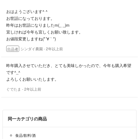
☆同梱購入割引 10%引（両方割引不可）
ぬた
おはようございます^ ^
★発送について
お世話になっております。
※収穫してから当日発送になります。
昨年はお世話になりましたm(_ _)m
常温発送になります。
宜しければ今年も宜しくお願い致します。
クール便をご希望の方は＋300円お願い致します。
お値段変更しますね(*´∀｀*)
シンダイ農園
- 2年以上前
出品者
生産 収穫 発送は家族でしているため量が多くなりますと発送までに
日数を頂く場合がございます。
昨年購入させていただき、とても美味しかったので、今年も購入希望
以上ご不明な点がございましたら気軽にコメントください。
です^_^
よろしくお願いいたします。
ぐでたま
- 2年以上前
同一カテゴリの商品
食品/飲料/酒