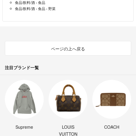
食品/飲料/酒
›
食品
食品/飲料/酒
›
食品
›
野菜
ページの上へ戻る
注目ブランド一覧
Supreme
LOUIS
COACH
VUITTON