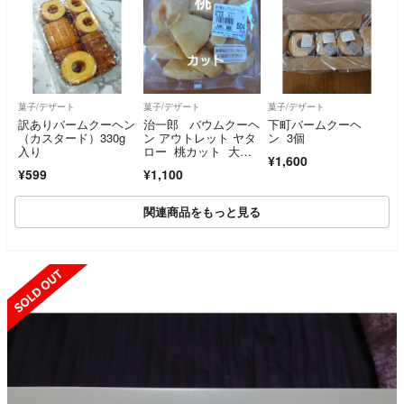
菓子/デザート
菓子/デザート
菓子/デザート
訳ありバームクーヘン
治一郎 バウムクーヘ
下町バームクーヘ
（カスタード）330g
ン アウトレット ヤタ
ン 3個
入り
ロー 桃カット 大容
¥1,600
量
¥599
¥1,100
関連商品をもっと見る
SOLD OUT