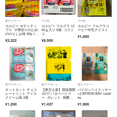
菓子/デザート
その他
その他
カルビー ポテトチッ
カルビー フルグラ 12
カルビー フルグラコ
プス ザ厚切りのため
00ｇ入り 6袋 コスト
ーヒー牛乳テイスト
ののりしお味 55g 10
コ
¥1,000
袋
¥2,222
¥8,500
菓子/デザート
菓子/デザート
菓子/デザート
キットカット チョコ
【東京土産】賞味期限
バイロンベイクッキー
レートミント アイス
10/17 バターバトラ
×2 BYRON BAY cooki
クリーム味 2袋
ー ガレット 発酵バ
es
ター ゲランド塩 ご
¥1,200
¥1,437
¥1,900
購入予定の方のいい
ね！お待ちしてます