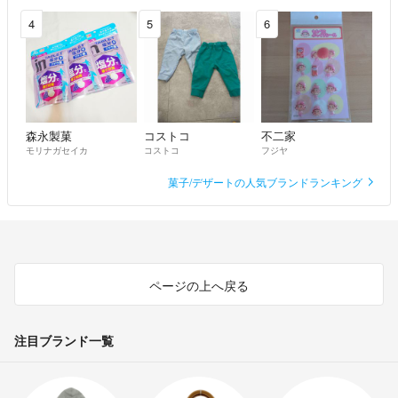
4
5
6
森永製菓
コストコ
不二家
モリナガセイカ
コストコ
フジヤ
菓子/デザートの人気ブランドランキング
ページの上へ戻る
注目ブランド一覧