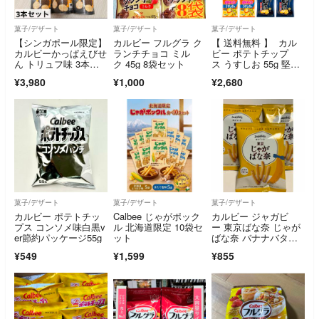
菓子/デザート
菓子/デザート
菓子/デザート
【シンガポール限定】
カルビー フルグラ ク
【 送料無料 】 カル
カルビーかっぱえびせ
ランチチョコ ミル
ビー ポテトチップ
ん トリュフ味 3本ま
ク 45g 8袋セット
ス うすしお 55g 堅あ
とめ売りセット
げポテト うすしお 65
¥3,980
¥1,000
¥2,680
g 各6袋 計12袋 食べ
比べ 詰め合わせ アソ
ート セット まとめ買
い
菓子/デザート
菓子/デザート
菓子/デザート
カルビー ポテトチッ
Calbee じゃがポック
カルビー ジャガビ
プス コンソメ味白黒v
ル 北海道限定 10袋セ
ー 東京ばな奈 じゃが
er節約パッケージ55g
ット
ばな奈 バナナバター
味 3袋
¥549
¥1,599
¥855