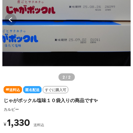
2 / 2
送料込
匿名配送
すぐに購入可
じゃがポックル塩味１０袋入りの商品です✨
カルビー
1,330
¥
送料込