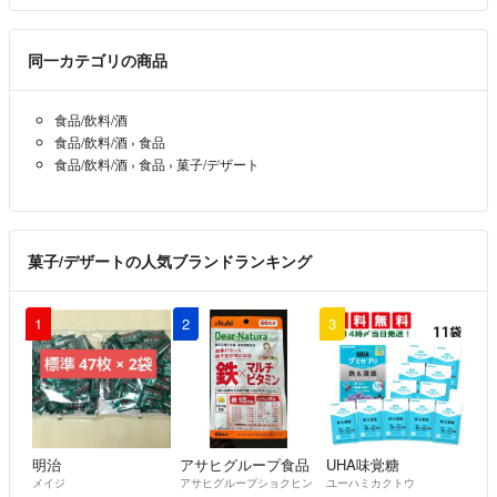
同一カテゴリの商品
食品/飲料/酒
食品/飲料/酒
›
食品
食品/飲料/酒
›
食品
›
菓子/デザート
菓子/デザートの人気ブランドランキング
1
2
3
明治
アサヒグループ食品
UHA味覚糖
メイジ
アサヒグループショクヒン
ユーハミカクトウ