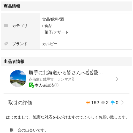
商品情報
食品/飲料/酒
カテゴリ
›
食品
›
菓子/デザート
ブランド
カルビー
出品者情報
勝手に北海道から皆さんへ☝️☝️愛送りたい🤣
赤備衆と鐡甲冑 ランマス✌️
本人確認済
取引の評価
192
2
0
はじめまして、誠実な対応を心がけますのでよろしくお願い致します。
一期一会の出会いです。