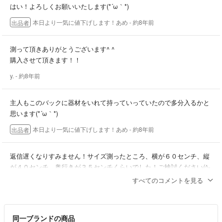
はい！よろしくお願いいたします(*´ω｀*)
本日より一気に値下げします！あめ
- 約8年前
出品者
測って頂きありがとうございます^ ^
購入させて頂きます！！
y.
- 約8年前
主人もこのバックに器材をいれて持っていっていたので多分入るかと
思います(*´ω｀*)
本日より一気に値下げします！あめ
- 約8年前
出品者
返信遅くなりすみません！サイズ測ったところ、横が６０センチ、縦
が４０センチ、奥行きが３５センチくらいでした！ご検討ください(^-
^)よろしくお願いいたしますm(__)m
すべてのコメントを見る
本日より一気に値下げします！あめ
- 約8年前
出品者
同一ブランドの商品
かしこまりました！明日の昼までにはご連絡させていただきますので