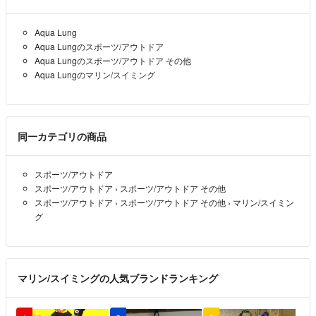
よろしくお願いいたします！
Aqua Lung
本日より一気に値下げします！あめ
- 約8年前
出品者
Aqua Lungのスポーツ/アウトドア
Aqua Lungのスポーツ/アウトドア その他
ダイビング器材が一式入る大きさでしたら問題ないので、即購入させ
Aqua Lungのマリン/スイミング
て頂きます^ ^
お手数お掛けします！
y.
- 約8年前
同一カテゴリの商品
コメントありがとうございます！
スポーツ/アウトドア
あすにあすに計って返信させていただいて間いただいてもよろしいで
スポーツ/アウトドア
›
スポーツ/アウトドア その他
しょうか？
スポーツ/アウトドア
›
スポーツ/アウトドア その他
›
マリン/スイミン
グ
本日より一気に値下げします！あめ
- 約8年前
出品者
初めまして！購入させて頂きたいのですが、大まかなサイズ等教えて
いただけますでしょうか？
マリン/スイミングの人気ブランドランキング
y.
- 約8年前