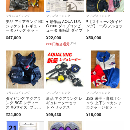
マリン/スイミング
マリン/スイミング
マリン/スイミング
美品 アクアラング BC
♥️ 動作品 AQUA LUN
‼【スキューバダイビ
ジャケット レギュレ
G i100 ダイブコンピ
ング】 一式/フルセッ
ータ バッグ セット
ュータ 腕時計 ダイブ
ト
¥47,000
¥22,000
¥50,000
(1%)
220円相当還元
マリン/スイミング
マリン/スイミング
マリン/スイミング
ダイビング アクアラ
新品 アクアラング レ
JSS 選手・育成 Tシ
ング BCD レディー
ギュレーターセッ
ャツ 上下シャカシャ
ス XSサイズ ブラッ
ト ヘリックス
カジャージセット
ク/シルバー
¥24,800
¥99,430
¥18,000