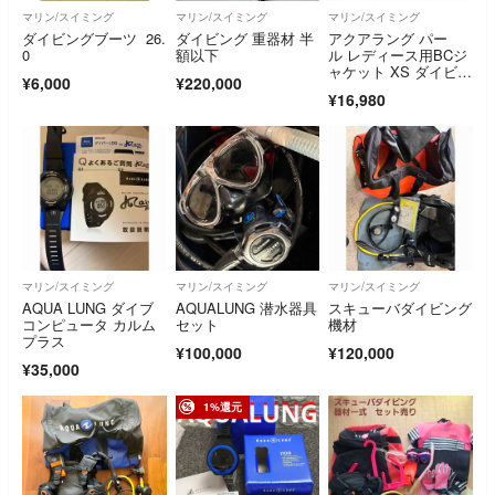
マリン/スイミング
マリン/スイミング
マリン/スイミング
ダイビングブーツ 26.
ダイビング 重器材 半
アクアラング パー
0
額以下
ル レディース用BCジ
ャケット XS ダイビン
¥6,000
¥220,000
グ用 浮力調整
¥16,980
マリン/スイミング
マリン/スイミング
マリン/スイミング
AQUA LUNG ダイブ
AQUALUNG 潜水器具
スキューバダイビング
コンピュータ カルム
セット
機材
プラス
¥100,000
¥120,000
¥35,000
1%還元