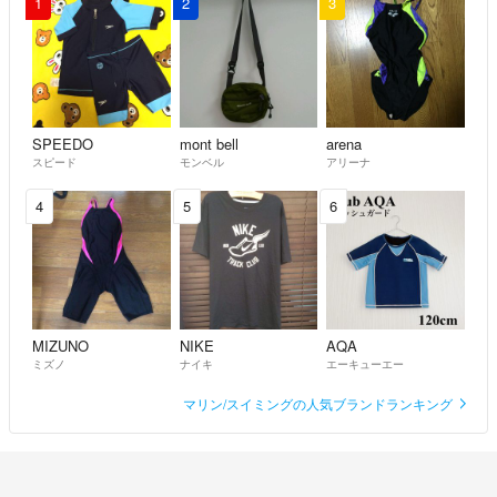
1
2
3
SPEEDO
mont bell
arena
スピード
モンベル
アリーナ
4
5
6
MIZUNO
NIKE
AQA
ミズノ
ナイキ
エーキューエー
マリン/スイミングの人気ブランドランキング