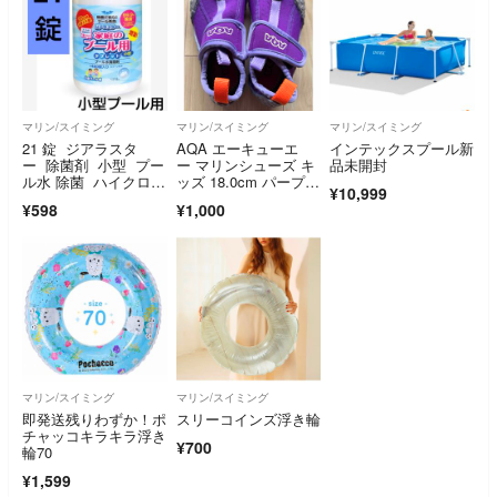
マリン/スイミング
マリン/スイミング
マリン/スイミング
21 錠 ジアラスタ
AQA エーキューエ
インテックスプール新
ー 除菌剤 小型 プー
ー マリンシューズ キ
品未開封
ル水 除菌 ハイクロ
ッズ 18.0cm パープ
¥10,999
ン プール ②
ル
¥598
¥1,000
マリン/スイミング
マリン/スイミング
即発送残りわずか！ポ
スリーコインズ浮き輪
チャッコキラキラ浮き
¥700
輪70
¥1,599