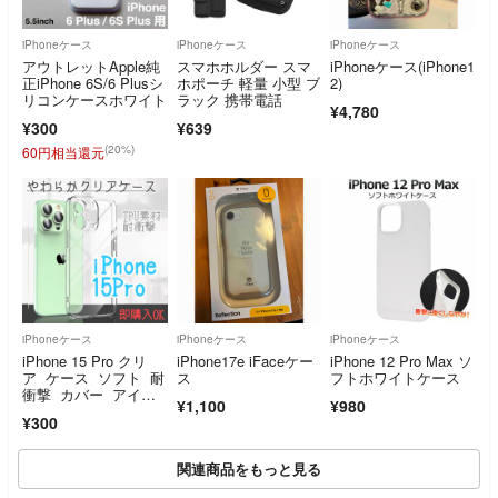
iPhoneケース
iPhoneケース
iPhoneケース
アウトレットApple純
スマホホルダー スマ
iPhoneケース(iPhone1
正iPhone 6S/6 Plusシ
ホポーチ 軽量 小型 ブ
2)
リコンケースホワイト
ラック 携帯電話
¥4,780
¥300
¥639
(20%)
60円相当還元
iPhoneケース
iPhoneケース
iPhoneケース
iPhone 15 Pro クリ
iPhone17e iFaceケー
iPhone 12 Pro Max ソ
ア ケース ソフト 耐
ス
フトホワイトケース
衝撃 カバー アイフ
¥1,100
¥980
ォン
¥300
関連商品をもっと見る