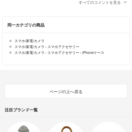
……………………………………
うか？(本日ご購入頂く場合、発送予定日『最早』11/04となりま
すべてのコメントを見る
こちらはiphone16ページです♡
………SECRET RABBIT………
す。）
他ご希望の方、コメントください.
SECRET RABBIT ♡
- 10ヶ月前
出品者
♡同じ商品画像を使用している出品者がおりますが製造元が異なります
同一カテゴリの商品
ので品質に違いがあり別商品です。
※初期傷がある場合もございますので、ご了承ください m(_ _)m
以前同じ商品でお世話になりました、
その節はありがとうございました♡
♡発送につきましては、商品の性質上厚みがありますので圧縮し厚みを
スマホ/家電/カメラ
リング 立体 クリア かわいい カバー iphoneカバー ビーズ チューリッ
とても可愛くお気に入りで、知人から頼まれまれました😊
抑えての発送になります。 織じわ等が着く場合がございます。ご理解
スマホ/家電/カメラ
›
スマホアクセサリー
プ クリア素材 スマホ スマホグッズ シリコン 柄 ハンドストラップ 秋冬
スマホ/家電/カメラ
›
スマホアクセサリー
›
iPhoneケース
をお願い致します。
にぴったり メタルカラー iphoneカバー アイフォンケース アイフォンカ
1.iPhone15プラスの在庫はありますか？
バー スマホケース スマホグッズ 韓国っぽ 韓国雑貨 学生 落下防止 シルバ
2.フォロー割可能でしようか？
♡限定商品、限定価格のものが多数ございます。タイミングによっては
ー リボン柄 ユニバおすすめアイテム 人気 おしゃれ 鏡 化粧直し
BOB
- 10ヶ月前
販売できないものもありますのでお早めにご検討ください。
フェミニン ネック ストラップ カバー 落下防止 きれいめホワイトクリア
シルバー
よろしくお願い致します。♡(*ᴗˬᴗ)
ページの上へ戻る
注目ブランド一覧