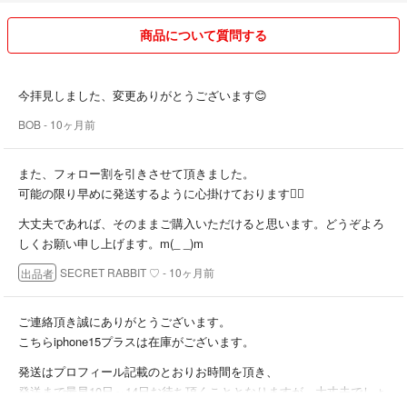
iphone14 plus
✿ ✿ εїз ✿ ✿ ✿ εїз ✿ ✿
商品について質問する
iphone13
iphone13 pro
【お願い】
iphone13 pro max
残念評価について、
今拝見しました、変更ありがとうございます😊
iphone12
評価前、何かございましたら、
iphone12 pro
BOB
- 10ヶ月前
誠実に対応させて頂きますので、必ずご連絡頂けますようにお願いいた
iphone12 pro max
します。
iphone11
どうぞよろしくお願い致します。
また、フォロー割を引きさせて頂きました。
iphone11pro
可能の限り早めに発送するように心掛けております🙇‍♀️
iphone11promax
✿ ✿ εїз ✿ ✿ ✿ εїз ✿ ✿
X/XS
大丈夫であれば、そのままご購入いただけると思います。どうぞよろ
XS Max
しくお願い申し上げます。m(_ _)m
【発送について】
XR
商品は全て在庫がございます。
SECRET RABBIT ♡
- 10ヶ月前
出品者
7 / 8 / SE / SE2
海外の実店舗を経営しており多忙のため、
7plus/8plus
発送は10日から14日を頂いておりますm(_ _)m
ご連絡頂き誠にありがとうございます。
こちらiphone15プラスは在庫がございます。
（可能の限り早めに発送するように心掛けております）
■カラー
ご不便をおかけしますが、何卒どうぞよろしくお願いします。ご理解の
発送はプロフィール記載のとおりお時間を頂き、
画像色
上、ご購入お願いいたします♡
発送まで最早10日～14日お待ち頂くこととなりますが、大丈夫でしょ