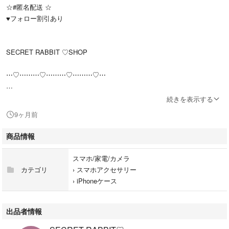
☆#匿名配送 ☆
♥︎フォロー割引あり
SECRET RABBIT ♡SHOP
⋯♡⋯⋯⋯♡⋯⋯⋯♡⋯⋯⋯♡⋯
続きを表示する
☆★ 新品入荷 韓国 映え♪宝石風♡ミラー キラキラハートラインストー
9ヶ月前
ン iphoneケース☆★ ☆★
商品情報
他のケースはコチラから♪
スマホ/家電/カメラ
#SCRBKOMONO
カテゴリ
›
スマホアクセサリー
›
iPhoneケース
⋯♡⋯⋯⋯♡⋯⋯⋯♡⋯⋯⋯♡⋯
出品者情報
目が離せないゴージャスなスマホケース♡