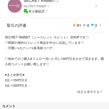
SECRET RABBIT♡
キラキラしていてとても綺麗♡
SECRET RABBIT ♡
高級感があるメタリックのミラーデザイン♪
本人確認済
ハート型のラインストーンが可愛すぎる♥
プレゼントしても喜ばれること間違いなしのアイテムです
取引の評価
81
4
3
定価5200円
SECRET RABBIT（シークレット ラビット） SHOPです♡
♡韓国や海外のトレンド商品を中心に出品しています♡
・可愛いxセクシーx多系統コーデ
■サイズ
iphone16
♡初めてのご購入&フォロー頂いた方に100円引きさせて頂きます。購
iphone16 pro max
入前コメントお願い致します♡
iphone16 pro
iphone16 plus
♥︎まとめ割引♥︎
iphone15
2点⇒150円引き
iphone15 pro max
3点⇒300円引き
iphone15 pro
会計1万以上⇒1000円引き
続きを表示する
iphone15 plus
iphone14
フォロー割とまとめ割は併用可能◎
iphone14 pro
コメント
購入前コメントをお願い致します♡(*ᴗˬᴗ)
iphone14 pro max