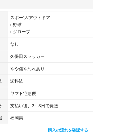
スポーツ/アウトドア
›
野球
›
グローブ
なし
久保田スラッガー
やや傷や汚れあり
担
送料込
ヤマト宅急便
安
支払い後、2～3日で発送
域
福岡県
購入の流れを確認する