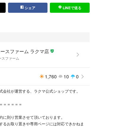
シェア
LINEで送る
ースファーム ラクマ店
ースファーム
1,760
10
0
式会社が運営する、ラクマ公式ショップです。
＝＝＝＝＝＝
約に則り営業させて頂いております。
するお取り置きや専用ページには対応できかねま