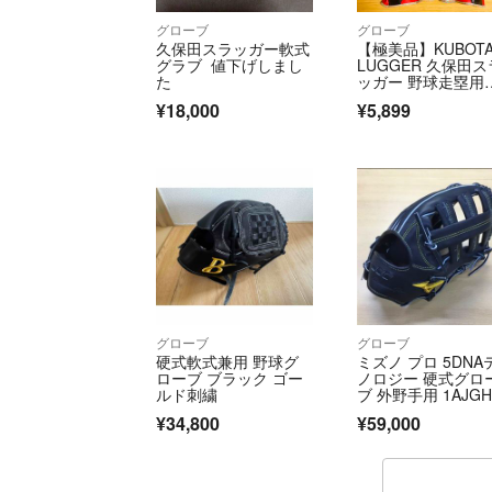
グローブ
グローブ
久保田スラッガー軟式
【極美品】KUBOTA
グラブ 値下げしまし
LUGGER 久保田ス
た
ッガー 野球走塁用
袋 両手用 Mサイズ 
¥18,000
¥5,899
140R
グローブ
グローブ
硬式軟式兼用 野球グ
ミズノ プロ 5DNA
ローブ ブラック ゴー
ノロジー 硬式グロ
ルド刺繍
ブ 外野手用 1AJGH
007
¥34,800
¥59,000