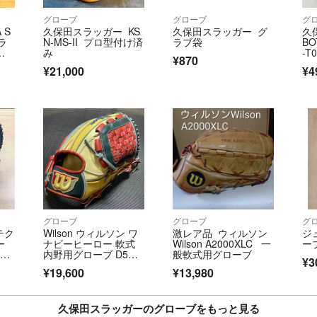
・なお、お客様の
・受取拒否の場合
グローブ
グローブ
グ
 S
久保田スラッガー KS
久保田スラッガー グ
久
送、返金は一切お
ラ
N-MS-II プロ型付け済
ラブ袋
BO
手
み
-T
¥870
S-
野
■適格請求書発行
¥21,000
¥4
ブ
T8-2900-0102-520
ロ
51
■古物商許可証
・名称：ブックオ
・許可公安委員会
・許可証番号：第909
＝＝＝＝＝＝＝＝
こちらのアカウン
社によって運営さ
グローブ
グローブ
グ
テク
Wilson ウィルソン ワ
激レア品 ウィルソン
ジ
▼特商法
ー
ナビーヒーロー 軟式
Wilson A2000XLC 一
ー
https://fril.jp/ts/
22
内野用グローブ D5
般軟式用グローブ
¥3
型 WBW101756
▼返品特約
¥19,600
¥13,980
https://fril.jp/ts/
久保田スラッガーのグローブをもっと見る