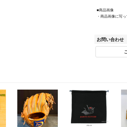
■商品画像
・商品画像に写っ
・商品以外の装飾
■値下げ交渉
お問い合わせ
・値下げ時、値下
■キャンセル
・お客様都合によ
■受取拒否
・お客様都合で受
店へ返送となりま
さい。
■返品
・品質管理には充
違う場合や、商品
商品到着後7日以