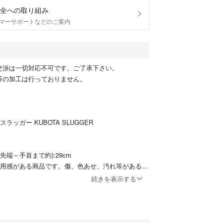
全への取り組み
マーサポートなどのご案内
交渉は一切対応不可です。ご了承下さい。
等の加工は行っておりません。
ラッガー KUBOTA SLUGGER
先端～手首まで約):29cm
使用感がある商品です。傷、色あせ、汚れ等がある場
、破れや穴あきは見受けられません。詳しい状態は
続きを表示する
ださい。見落としの傷や汚れ等がある場合がござい
ご購入下さい。型がついています。