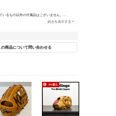
ているもの以外の付属品はございません。
はイメージです。付属品ではありません。
続きを表示する
げ後の専用対応は行なっておりません。
この商品について問い合わせる
るキャンセルは原則お受けしておりません。
け取れなかった場合は、配送業者の規定に従って当
す。その場合の再送はできかねますのでご了承くだ
3%還元
分留意しておりますが、万一ご注文の商品と内容が
の破損・傷みなど品質上の問題があった場合には、
内まで御連絡ください。