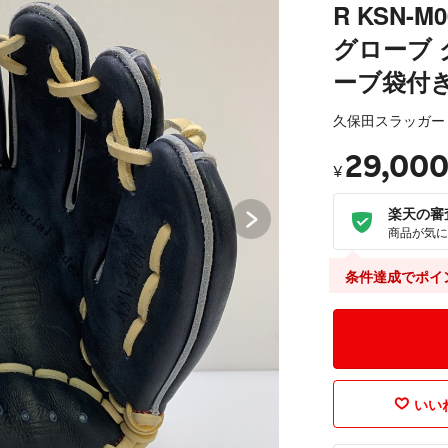
R KSN-
グローブ 
ーブ袋付き 
久保田スラッガー
29,00
¥
楽天の審
商品が気に
条件達成でポイ
いいね