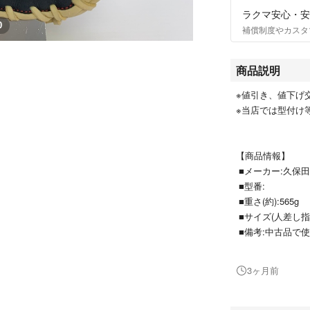
ラクマ安心・安
0
補償制度やカスタ
商品説明
※値引き、値下げ
※当店では型付け
【商品情報】
■メーカー:久保田ス
■型番:
■重さ(約):565g
■サイズ(人差し指
■備考:中古品で
合がございますが
画像にてご確認く
3ヶ月前
ます。ご了承の上