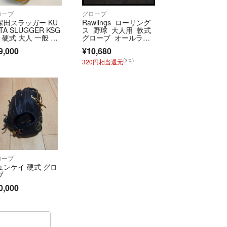
ご都合による返品・交換はお受けできません。
、当店へ返送となります。その場合、商品の再配
ローブ
グローブ
保田スラッガー KU
Rawlings ローリング
受け致しかねます。予めご了承ください。
TA SLUGGER KSG
ス 野球 大人用 軟式
0 硬式 大人 一般 内
グローブ オールラウ
手用 グローブ グラ
ンド向け
事業者登録番号
9,000
¥10,680
 右投げ タグ付き グ
9
ーブ袋付き 野球 87
(3%)
320円相当還元
フ福岡株式会社
名：福岡県公安委員会
990030980号
＝＝＝＝＝＝
トはラクマ公式パートナーのブックオフ福岡株式会
れています。
ローブ
ュンケイ 硬式 グロ
ブ
official/law/a011/
0,000
official/law/a011/#return_policy