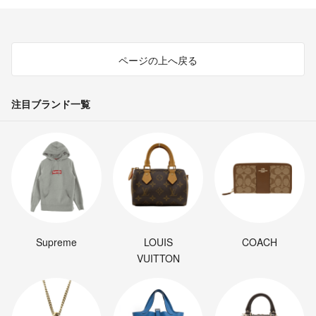
❣️リピート購入の方、コメントして下さい。
お気持ちお値下げさせていただきます(о´∀`о)
ページの上へ戻る
いろいろ、小うるさく書きましたが、
ほとんどの方とは良いご縁をいただいています。
注目ブランド一覧
販売、購入どちらも誠意を持って、
丁寧に応対していきたいです。
最後までお読みいただき、ありがとうございました。
よろしくお願い致しますm(_ _)m
Supreme
LOUIS
COACH
VUITTON