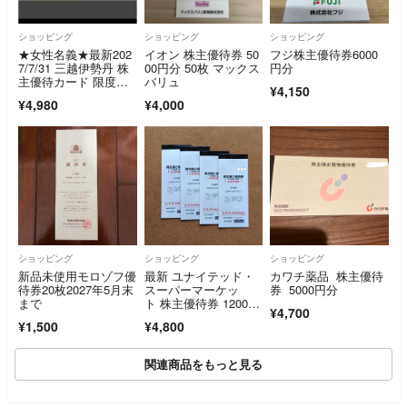
ショッピング
ショッピング
ショッピング
★女性名義★最新202
イオン 株主優待券 50
フジ株主優待券6000
7/7/31 三越伊勢丹 株
00円分 50枚 マックス
円分
主優待カード 限度額3
バリュ
¥4,150
0万円
¥4,980
¥4,000
ショッピング
ショッピング
ショッピング
新品未使用モロゾフ優
最新 ユナイテッド・
カワチ薬品 株主優待
待券20枚2027年5月末
スーパーマーケッ
券 5000円分
まで
ト 株主優待券 12000
¥4,700
円分 USMH
¥1,500
¥4,800
関連商品をもっと見る