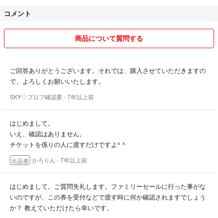
コメント
お取引は、フリルのルール通りに行います。
子供のものや私や夫、母のもの家族の品が多いですので、
商品について質問する
多種類になっています。
ご回答ありがとうございます。それでは、購入させていただきますの
状態については、素人判断、自宅保管ですので、
で、よろしくお願いいたします。
細かい点が気になる方はご遠慮くださいm(_ _)m
SKY♢プロフ確認要
- 7年以上前
質問等なければ、即購入可の物は、コメントなしで
お買い上げ下さい。
はじめまして。
いえ、確認はありません。
メッセージは確認後、なるべく、
チケットを係りの人に渡すだけですよ^ ^
すぐに対応いたします。
かろりん
- 7年以上前
出品者
返信のない時は無視ではなく、
仕事や夜間で未確認です、少しお待ちください。
はじめまして。ご質問失礼します。ファミリーセールに行った事がな
交渉中であっても、ルールは即決が優先だそうです。
いのですが、この券を受付などで渡す時に何か確認されますでしょう
か？ 教えていただけたら幸いです。