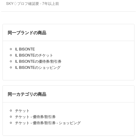
あまりに非常識な値下げ交渉は対応しかねます。
SKY♢プロフ確認要
- 7年以上前
コメントをいただきました商品について、
その後どうされるかを、その日のうちくらいには、
教えていただきたいです。
非常識なコメント逃げの方は、申し訳ありませんが、
同一ブランドの商品
ブロックさせていただきます。
発送はなるべく翌日発送を心がけますが、
IL BISONTE
2、3日お時間いただくとありがたいです。
IL BISONTEのチケット
IL BISONTEの優待券/割引券
金曜日にお受けしたら、発送は郵便局からですと、
IL BISONTEのショッピング
月曜日になり、到着は火曜日以降です。
お急ぎの方は郵送との差額負担をたまわり、
同一カテゴリの商品
フリル便に変更します。
チケット
発送中の事故等、不安な方は、別途負担にて対応します。
チケット
›
優待券/割引券
チケット
›
優待券/割引券
›
ショッピング
購入後のキャンセルは一切お断りいたしますので、
購入前に状態などご確認ください。