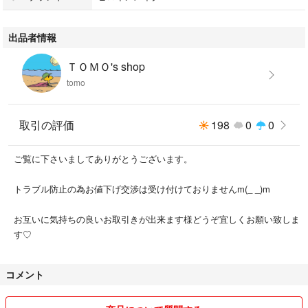
#コスメ/美容
#ベースメイク/化粧品
出品者情報
#マスカラ下地/トップコート
#メイクアップ
ＴＯＭＯ's shop
tomo
取引の評価
198
0
0
ご覧に下さいましてありがとうございます。
トラブル防止の為お値下げ交渉は受け付けておりませんm(_ _)m
お互いに気持ちの良いお取引きが出来ます様どうぞ宜しくお願い致しま
す♡
コメント