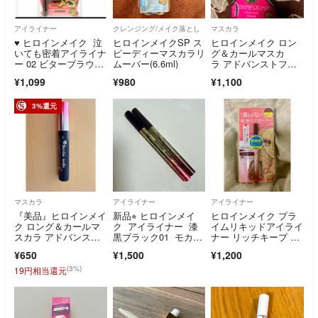
アイライナー
クレンジング/メイク落とし
マスカラ
♥ ヒロインメイク 泣
ヒロインメイクSP ス
ヒロインメイク ロン
いても密着アイライナ
ピーディーマスカラリ
グ＆カールマスカ
ー 02 ビターブラウ
ムーバー(6.6ml)
ラ アドバンストフィ
ン 伊勢半♥①
ルム 01
¥1,099
¥980
¥1,100
3%還元
マスカラ
アイライナー
アイライナー
『美品』ヒロインメイ
新品⭐︎ ヒロインメイ
ヒロインメイク プラ
ク ロング＆カールマ
ク アイライナー 漆
イムリキッドアイライ
スカラ アドバンスト
黒ブラック01 モカグ
ナー リッチキープ 0
フィルム01
レージュ05
3 ナチュラルブラ
¥650
¥1,500
¥1,200
(3%)
19円相当還元