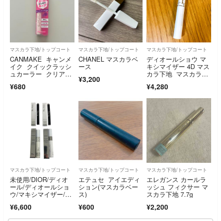
マスカラ下地/トップコート
マスカラ下地/トップコート
マスカラ下地/トップコート
CANMAKE キャンメ
CHANEL マスカラベ
ディオールショウ マ
イク クイックラッシ
ース
キシマイザー 4D マス
ュカーラー クリアタ
カラ下地 マスカラベ
¥3,200
イプ
ース
¥680
¥4,280
マスカラ下地/トップコート
マスカラ下地/トップコート
マスカラ下地/トップコート
未使用/DIOR/ディオ
エテュセ アイエディ
エレガンス カールラ
ール/ディオールショ
ション(マスカラベー
ッシュ フィクサー マ
ウ/マキシマイザー/ア
ス)
スカラ下地 7.7g
ディクト/イットライ
¥6,600
¥600
¥2,200
ナー/4点セット/RS16
00