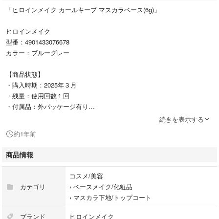
「ヒロインメイク カールキープ マスカラベース(6g)」
ヒロインメイク
型番：4901433076678
カラー：ブルーグレー
【商品状態】
・購入時期：2025年３月
・残量：使用回数１回
・付属品：外パッケージ有り
続きを表示する
約1年前
一度だけ使用しました。
アルコール除菌で綺麗に拭いて保管しておりますが、神経質な方はお控え
商品情報
下さい。
コスメ/美容
素人の自宅保管ですので、ご理解頂ける方のみお願い致します⭐︎
カテゴリ
›
ベースメイク/化粧品
›
マスカラ下地/トップコート
#ヒロインメイク
#4901433076678
ブランド
ヒロインメイク