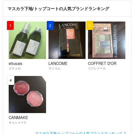
マスカラ下地/トップコートの人気ブランドランキング
1
2
3
ettusais
LANCOME
COFFRET D'OR
エテュセ
ランコム
コフレドール
4
CANMAKE
キャンメイク
マスカラ下地/トップコートの人気ブランドランキング