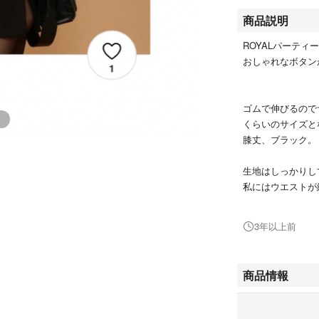
商品説明
ROYALパーテ
おしゃれなボタン
ゴムで伸びるので
くらいのサイズと
膝丈、ブラック。
生地はしっかりし
私にはウエストが
着用しておりませ
その為汚れや縺れ
3年以上前
実際の写真とRO
細身の方でオシャ
商品情報
★値引きしました