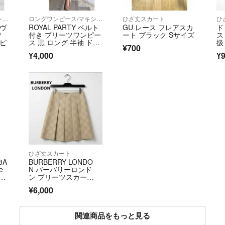
ロングワンピース/マキシワンピース
ロングワンピース/マキシワンピース
ひざ丈スカート
ひ
 ヴ
ROYAL PARTY ベルト
GU レース フレアスカ
ド
ワ
付き プリーツワンピー
ート ブラック Sサイズ
ス 
ンピ
ス 黒 ロング 半袖 ドレ
扱
¥700
ス
レ
¥4,000
¥9
ー
ラ
0
ひざ丈スカート
8A
BURBERRY LONDO
e
N バーバリーロンド
ボタ
ン プリーツスカー
ス
ト ノバチェック ベー
¥6,000
14
ジュ 金糸 38
関連商品をもっと見る