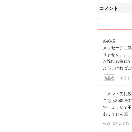
コメント
めめ様
メッセージに気
りません。。
お詫びも兼ねて
よろしければご
こてとま
出品者
コメント失礼致しま
こちら2500
でしょうか？不
ありません🙇‍♀️
めめ
- 3年以上前