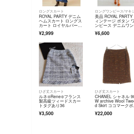
ロングスカート
ROYAL PARTY デニム
美品 ROYAL PARTY
ヘムスカート ロングス
ィンテージ ボタン 
カート ロイヤルパーテ
ンピース デニムワ
ィー
¥2,999
¥6,600
ひざ丈スカート
ひざ丈スカート
ルネ❇️Rene❇️フランス
CHANEL シャネル 9
製高級ツィードスカー
W archive Wool Twe
トタグあり36
d Skirt ココマーク
ン ウールツイード 
¥3,500
¥22,000
カート ブラウン P12
0V07047