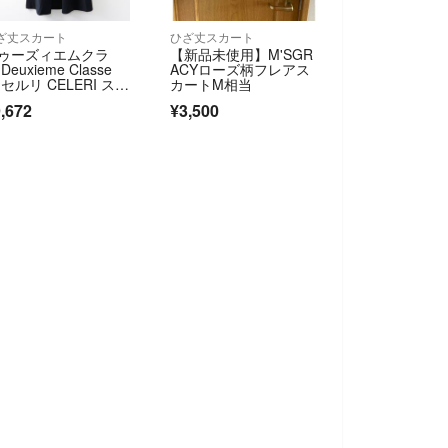
ざ丈スカート
ひざ丈スカート
ゥーズィエムクラ
【新品未使用】M'SGR
Deuxieme Classe
ACYローズ柄フレアス
 セルリ CELERI スト
カートM相当
ッチナイロンギャザ
,672
¥3,500
マキシスカート F ブ
ック┃■【24000151
8773】