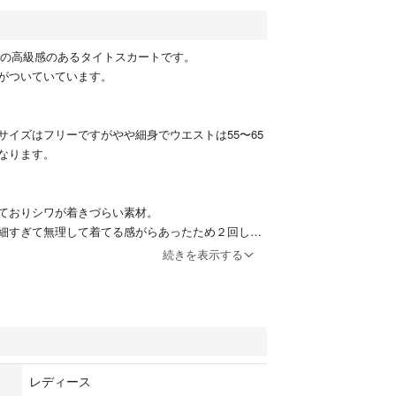
ィーの高級感のあるタイトスカートです。
がついていています。
サイズはフリーですがやや細身でウエストは55〜65
なります。
ておりシワが着きづらい素材。
細すぎて無理して着てる感がらあったため２回しか
ん。
続きを表示する
はなく新品に近い状態です。
YALパーティーの拾い写真どちらも貼っておきます。
レなスカートお求めの方がいればお譲りします。
★
レディース