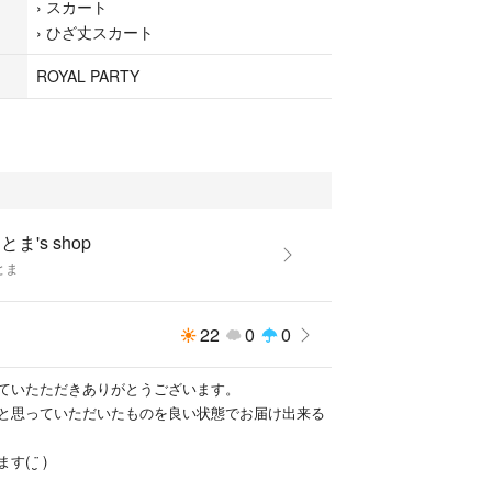
›
スカート
たします😊
›
ひざ丈スカート
ROYAL PARTY
とま's shop
とま
22
0
0
ていたただきありがとうございます。
と思っていただいたものを良い状態でお届け出来る
 ¨̮ )