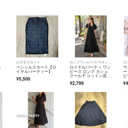
ひざ丈スカート
ロングワンピース/マキシワンピース
ュ
ペンシルスカート【ロ
ロイヤルパーティ ワン
ウ
イヤルパーティー】
ピース ロング カシュ
ー
クール F コットン混 デ
ピ
¥5,500
ート 黒
ュ
¥2,799
¥4