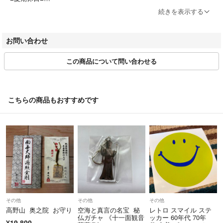
2026年8月13日～16日
続きを表示する
メールのご返答、発送作業は8月17日から順次行ってまいります。
お問い合わせ
■商品について■
この商品について問い合わせる
・商品はすべて中古品です。「未開封」「未使用品」などの記載がある
ものは新品ではなく、新古品です。新品は取り扱っておりません。すべ
て中古品となります。
こちらの商品もおすすめです
・商品の状態は目視での確認です。一点一点丁寧に検品を行っておりま
すが、見落としがある場合もございます。ご理解の程よろしくお願いい
たします。
・完璧品をお求めの方はご入札をお控えください。弊社の商品は中古品
です。美品の商品でも多少のスレや汚れが見られる場合もございます。
完璧品をお求めの方はご購入をお控えください。
・セット商品のバラ売りは行っておりません。複数点セットの商品は梱
その他
その他
その他
包済みの状態で保管しているため、バラ売りのご対応はできかねます。
高野山 奥之院 お守り
空海と真言の名宝 秘
レトロ スマイル ステ
仏ガチャ 《十一面観音
ッカー 60年代 70年
¥19,800