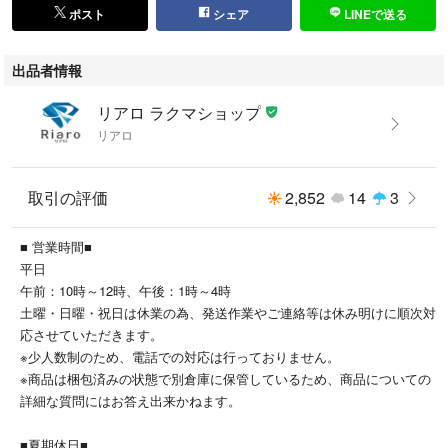
ポスト
シェア
LINEで送る
出品者情報
リアロ ラクマショップ
リアロ
取引の評価
2,852
14
3
■ 営業時間■
平日
午前：10時～12時、午後：1時～4時
土曜・日曜・祝日は休業の為、発送作業やご連絡等は休み明けに順次対
応させていただきます。
※少人数制のため、電話での対応は行っておりません。
※商品は梱包済みの状態で別倉庫に保管しているため、商品についての
詳細な質問にはお答え出来かねます。
■夏期休日■