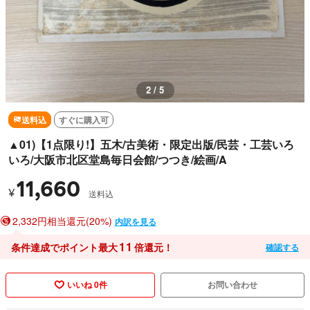
2 / 5
送料込
すぐに購入可
▲01)【1点限り!】五木/古美術・限定出版/民芸・工芸いろ
いろ/大阪市北区堂島毎日会館/つつき/絵画/A
11,660
¥
送料込
2,332円相当還元(20%)
内訳を見る
11
条件達成でポイント最大
倍還元！
確認する
いいね 0件
お問い合わせ