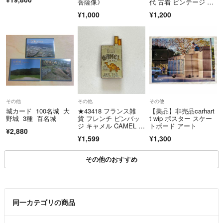
菩薩像》
代 古着 ビンテージ ハ
・商品は写真のものがすべてです。写真に写っていないもの（付属品な
ーレー F&E アメカ
¥1,000
¥1,200
ど）は欠品しているものとお考え下さい。
ジ USA チョッパー バ
イカー 平和
・ディスク・テープ類の再生確認は行っておりません。目視での状態確
認のみです。再生確認は行っておりません。ご理解の上でご購入をお願
いいたします。
・動作確認は行っておりません。音響機器などの動作確認は行っており
ません。※説明文に確認済みと記載のないものは未確認です。
その他
その他
その他
城カード 100名城 大
★43418 フランス雑
【美品】非売品carhart
【発送後のゆうパケットのお届け先住所変更について】
野城 3種 百名城
貨 フレンチ ピンバッ
t wip ポスター スケー
ジ キャメル CAMEL タ
トボード アート
ゆうパケットで発送した商品は、発送後のお届け先住所変更に料金が発
¥2,880
バコ
生いたします。あらかじめご了承くださいませ。
¥1,599
¥1,300
こちらのアカウントはラクマ公式パートナーの株式会社リアロによって
その他のおすすめ
運営されています。
▼特商法
https://fril.jp/ts/official/law/a164/
同一カテゴリの商品
▼返品特約
https://fril.jp/ts/official/law/a164/#return_policy