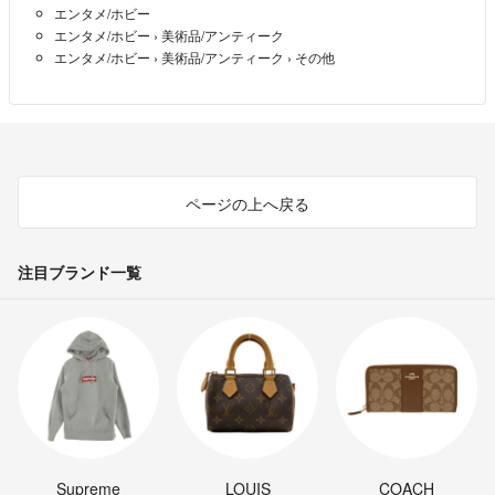
▼古物商許可番号
エンタメ/ホビー
第621032200674号/大阪府公安委員会
エンタメ/ホビー
›
美術品/アンティーク
▼適格請求書発行事業者登録番号
エンタメ/ホビー
›
美術品/アンティーク
›
その他
T6120001144902
ページの上へ戻る
注目ブランド一覧
Supreme
LOUIS
COACH