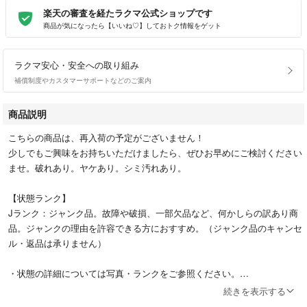
楽天の審査を経たラクマ公式ショップです
商品が気になったら【いいね♡】しておトク情報をゲット
ラクマ安心・安全への取り組み
補償制度やカスタマーサポートなどのご案内
商品説明
こちらの商品は、再入荷の予定がございません！
少しでもご興味をお持ちいただけましたら、ぜひお早めにご検討ください
ませ。破れあり。ヤケあり。シミ汚れあり。
【状態ランク】
Jランク：ジャンク品。故障や破損、一部欠品など、何かしらの訳あり商
品。ジャンクの理由を許容できる方におすすめ。（ジャンク品のキャンセ
ル・返品は承りません）
・状態の詳細については写真・ランクをご参照ください。
・商品を梱包済みの状態で倉庫に保管しているため、商品の内容・状態に
続きを表示する
関するお問い合わせにはお答えできません。何卒ご了承くださいませ。