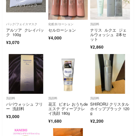
パック/フェイスマスク
化粧水/ローション
洗顔料
アルソア クレイパッ
セルローション
ナリス ルクエ ジェ
ク 100g
ルウォッシュ 2本セ
¥4,000
ット
¥3,070
¥2,860
洗顔料
洗顔料
洗顔料
パパウォッシュ フリ
花王 ビオレ おうちde
SHIRORU クリスタル
ー 洗顔料
エステ ディープクレ
ホイップブラック 120
イ洗顔 180g
g
¥3,000
¥1,680
¥2,200