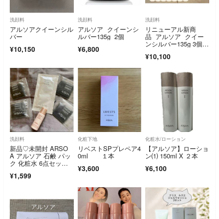
洗顔料
洗顔料
洗顔料
アルソアクイーンシル
アルソア クイーンシ
リニューアル新商
バー
ルバー135g 2個
品 アルソア クイー
ンシルバー135g 3個セ
¥10,150
¥6,800
ット
¥10,100
洗顔料
化粧下地
化粧水/ローション
新品♡未開封 ARSO
リベストSPプレペア4
【アルソア】ローショ
A アルソア 石鹸 パッ
0ml １本
ン⑴ 150ml X ２本
ク 化粧水 6点セッ
¥3,600
¥6,100
ト サンプル
¥1,599