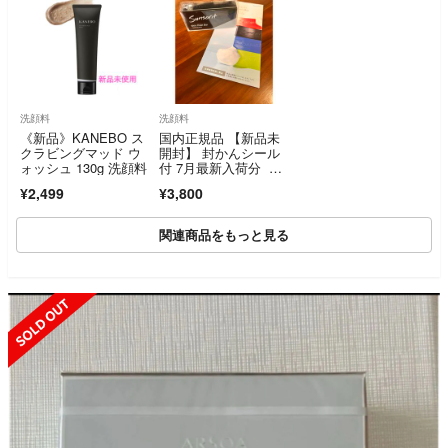
洗顔料
洗顔料
《新品》KANEBO ス
国内正規品 【新品未
クラビングマッド ウ
開封】 封かんシール
ォッシュ 130g 洗顔料
付 7月最新入荷分 サ
ンソリット スキンピ
¥2,499
¥3,800
ールバー ハイドロキ
ノール 黒 1個 くすみ
肌
関連商品をもっと見る
SOLD OUT