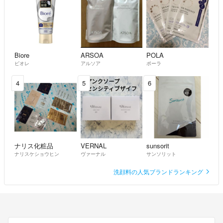
Biore
ARSOA
POLA
ビオレ
アルソア
ポーラ
4
5
6
ナリス化粧品
VERNAL
sunsorit
ナリスケショウヒン
ヴァーナル
サンソリット
洗顔料の人気ブランドランキング