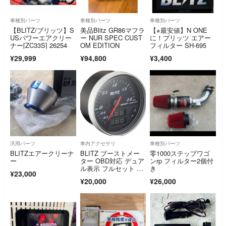
車種別パーツ
車種別パーツ
車種別パーツ
【BLITZ/ブリッツ】S
美品Blitz GR86マフラ
【※最安値】N ONE
USパワーエアクリー
ー NUR SPEC CUST
に！ブリッツ エアー
ナー[ZC33S] 26254
OM EDITION
フィルター SH-695
¥29,999
¥94,800
¥3,400
汎用パーツ
車内アクセサリ
車種別パーツ
BLITZエアークリーナ
BLITZ ブーストメー
零1000ステップワゴ
ー
ター OBD対応 デュア
ンrp フィルター2個付
ル表示 フルセット 動
き
¥23,000
作確認済
¥20,000
¥26,000