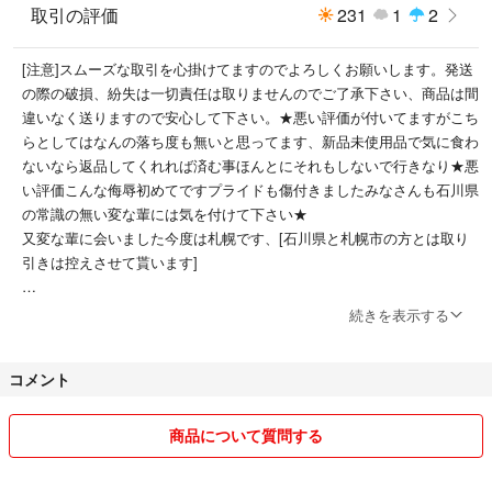
取引の評価
231
1
2
[注意]スムーズな取引を心掛けてますのでよろしくお願いします。発送
の際の破損、紛失は一切責任は取りませんのでご了承下さい、商品は間
違いなく送りますので安心して下さい。★悪い評価が付いてますがこち
らとしてはなんの落ち度も無いと思ってます、新品未使用品で気に食わ
ないなら返品してくれれば済む事ほんとにそれもしないで行きなり★悪
い評価こんな侮辱初めてですプライドも傷付きましたみなさんも石川県
の常識の無い変な輩には気を付けて下さい★
又変な輩に会いました今度は札幌です、[石川県と札幌市の方とは取り
引きは控えさせて貰います]
年末年始は12月25日迄1月5日からです。
続きを表示する
コメント
商品について質問する