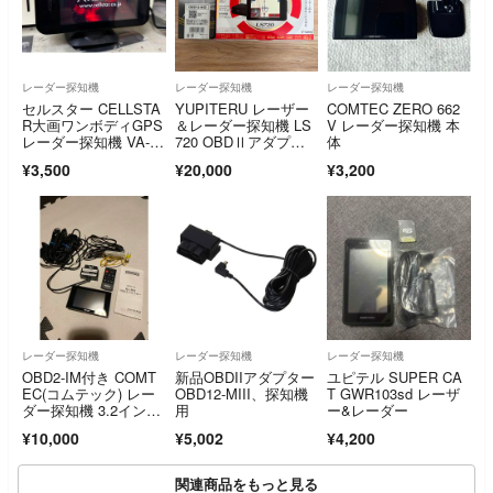
レーダー探知機
レーダー探知機
レーダー探知機
セルスター CELLSTA
YUPITERU レーザー
COMTEC ZERO 662
R大画ワンボディGPS
＆レーダー探知機 LS
V レーダー探知機 本
レーダー探知機 VA-58
720 OBDⅡアダプタ
体
5G
ー
¥3,500
¥20,000
¥3,200
レーダー探知機
レーダー探知機
レーダー探知機
OBD2-IM付き COMT
新品OBDIIアダプター
ユピテル SUPER CA
EC(コムテック) レー
OBD12-MIII、探知機
T GWR103sd レーザ
ダー探知機 3.2インチ
用
ー&レーダー
液晶
¥10,000
¥5,002
¥4,200
関連商品をもっと見る