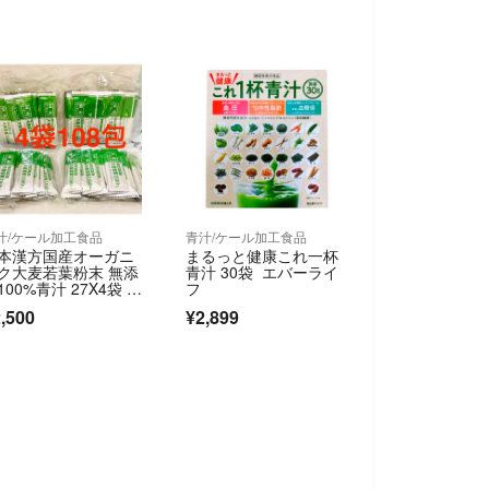
汁/ケール加工食品
青汁/ケール加工食品
本漢方国産オーガニ
まるっと健康これ一杯
ク大麦若葉粉末 無添
青汁 30袋 エバーライ
100%青汁 27X4袋 1
フ
8包
,500
¥2,899