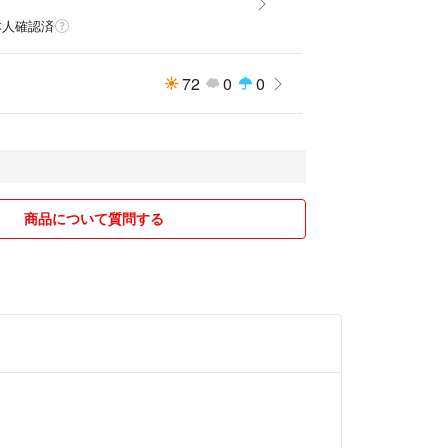
本人確認済
72
0
0
商品について質問する