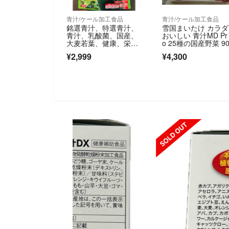
青汁/ケール加工食品
青汁/ケール加工食品
銘選青汁、特選青汁、
雪国まいたけ カラ
青汁、乳酸菌、国産、
おいしい 青汁MD Pr
大麦若葉、健康、栄養
o 25種の国産野菜 9
補助食品、カルシウ
入り
¥2,999
¥4,300
ム、食物繊維、ニッセ
ン、
SOLD OUT