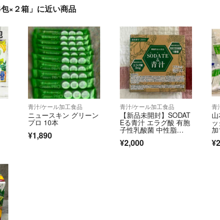
4包×２箱」に近い商品
青汁/ケール加工食品
青汁/ケール加工食品
青
ニュースキン グリーン
【新品未開封】SODAT
山
プロ 10本
Eる青汁 エラグ酸 有胞
ッ
子性乳酸菌 中性脂
加
¥1,890
肪 内臓脂肪
0
¥2,000
¥2