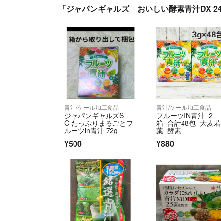
「ジャパンギャルズ おいしい酵素青汁DX 2
青汁/ケール加工食品
青汁/ケール加工食品
ジャパンギャルズS
フルーツIN青汁 2
C たっぷりまるごとフ
箱 合計48包 大麦若
ルーツin青汁 72g
葉 酵素
¥500
¥880