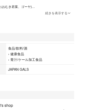
おおむき若葉、ゴーヤ)
続きを表示する
エキス
安に、1包100ml程度のお水や牛乳などの飲み物によ
がりください。
工場生産です。
食品/飲料/酒
›
健康食品
.03
›
青汁/ケール加工食品
が、箱から出して発送致します。
JAPAN GALS
一緒に送ります。
いません。
程、よろしくお願い致します。
's shop