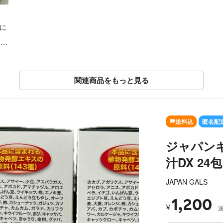
ダに
0袋
関連商品をもっと見る
SOLD OUT
送料込
匿名配
ジャパン
汁DX 24
JAPAN GALS
1,200
¥