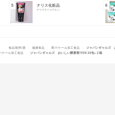
5
ナリス化粧品
6
ナリスケショウヒン
）
食品/飲料/酒
健康食品
青汁/ケール加工食品
ジャパンギャルズ お
汁/ケール加工食品
ジャパンギャルズ おいしい酵素青汁DX 24包×２箱