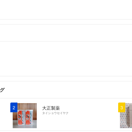
グ
2
3
大正製薬
タイショウセイヤク