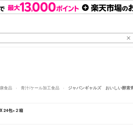
康食品
青汁/ケール加工食品
ジャパンギャルズ おいしい酵素青汁
 24包×２箱