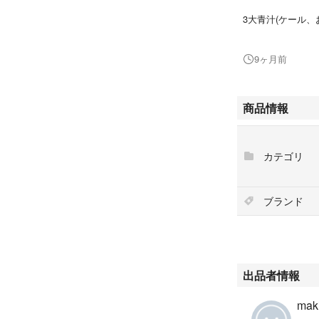
3大青汁(ケール、
＋
143種の植物発酵
9ヶ月前
1日、1〜2包を目
く混ぜてお召し上
商品情報
安心、安全 日本
カテゴリ
賞味期限 2028.03
新品、未開封です
ブランド
外箱は折り畳んで
お値下げ不可。す
ご理解、ご了承の
出品者情報
maki