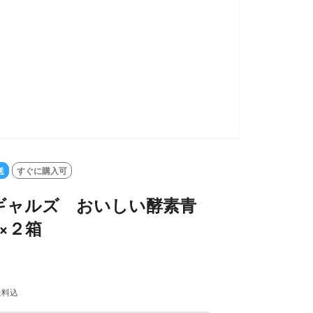
送
すぐに購入可
ギャルズ おいしい酵素青
包×２箱
送料込