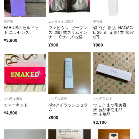
美容液
エクササイズ用品
美容液
FABIUSのセルドッ
ファビウス ビープレ
値下げ 新品 HAQAG
ト エッセンス
ス 加圧式スリムイン
E 20ml 定価1本 1097
ナー Sサイズ×2袋
5円
¥3,800
¥900
¥980
まつ毛美容液
まつ毛美容液
まつ毛美容液
エマーキット
&beアイラッシュセラ
ウモア まつ毛美容
ム
液 新品未使用品 1
¥4,500
本 正規品
¥900
¥2,100