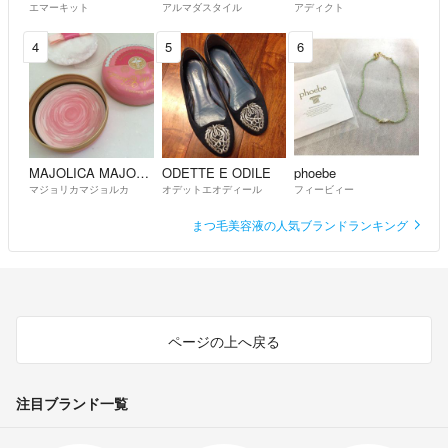
エマーキット
アルマダスタイル
アディクト
4
5
6
MAJOLICA MAJORCA
ODETTE E ODILE
phoebe
マジョリカマジョルカ
オデットエオディール
フィービィー
まつ毛美容液の人気ブランドランキング
ページの上へ戻る
注目ブランド一覧