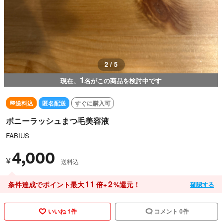
3 / 5
1
現在、
名がこの商品を検討中です
送料込
匿名配送
すぐに購入可
ボニーラッシュまつ毛美容液
FABIUS
4,000
¥
送料込
11
2
条件達成でポイント最大
倍+
%還元！
確認する
いいね 1件
コメント 0件