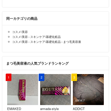
同一カテゴリの商品
コスメ/美容
コスメ/美容
›
スキンケア/基礎化粧品
コスメ/美容
›
スキンケア/基礎化粧品
›
まつ毛美容液
まつ毛美容液の人気ブランドランキング
1
2
3
EMAKED
armada-style
ADDICT