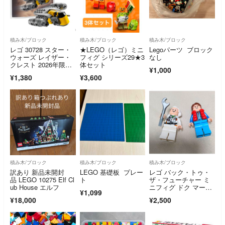
積み木/ブロック
積み木/ブロック
積み木/ブロック
レゴ 30728 スター・
★LEGO（レゴ）ミニ
Legoパーツ ブロック
ウォーズ レイザー・
フィグ シリーズ29★3
なし
クレスト 2026年限
体セット
¥1,000
定 紙パック
¥1,380
¥3,600
積み木/ブロック
積み木/ブロック
積み木/ブロック
訳あり 新品未開封
LEGO 基礎板 プレー
レゴ バック・トゥ・
品 LEGO 10275 Elf Cl
ト
ザ・フューチャー ミ
ub House エルフ
ニフィグ ドク マーテ
¥1,099
ィ
¥18,000
¥2,500