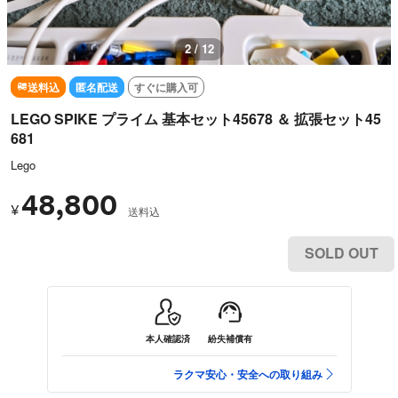
3 / 12
送料込
匿名配送
すぐに購入可
LEGO SPIKE プライム 基本セット45678 ＆ 拡張セット45
681
Lego
48,800
¥
送料込
SOLD OUT
本人確認済
紛失補償有
ラクマ安心・安全への取り組み