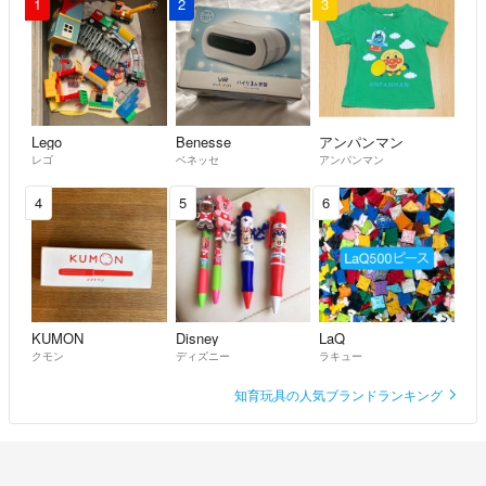
1
2
3
Lego
Benesse
アンパンマン
レゴ
ベネッセ
アンパンマン
4
5
6
KUMON
Disney
LaQ
クモン
ディズニー
ラキュー
知育玩具の人気ブランドランキング