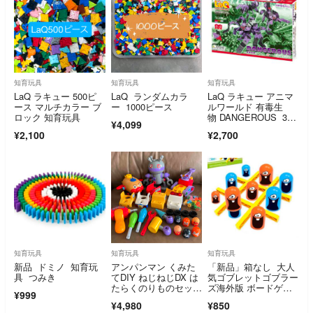
知育玩具
知育玩具
知育玩具
LaQ ラキュー 500ピ
LaQ ランダムカラ
LaQ ラキュー アニマ
ース マルチカラー ブ
ー 1000ピース
ルワールド 有毒生
ロック 知育玩具
物 DANGEROUS 330
¥4,099
pcs 日本製 ヨシリ
¥2,100
¥2,700
ツ YOSHIRITSU
知育玩具
知育玩具
知育玩具
新品 ドミノ 知育玩
アンパンマン くみた
「新品」箱なし 大人
具 つみき
てDIY ねじねじDX は
気ゴブレットゴブラー
たらくのりものセッ
ズ海外版 ボードゲー
¥999
ト まとめ売り
ム お家時間ゲーム
¥4,980
¥850