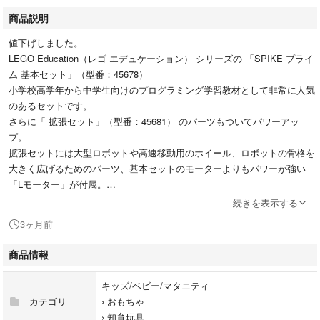
商品説明
値下げしました。
LEGO Education（レゴ エデュケーション） シリーズの 「SPIKE プライ
ム 基本セット」（型番：45678）
​小学校高学年から中学生向けのプログラミング学習教材として非常に人気
のあるセットです。
さらに「 拡張セット」（型番：45681） のパーツもついてパワーアッ
プ。
​拡張セットには大型ロボットや高速移動用のホイール、ロボットの骨格を
大きく広げるためのパーツ、​基本セットのモーターよりもパワーが強い
「Lモーター」が付属。
​プログラミング塾Crefusに数回だけ通った程度なので目立った欠損、汚れ
続きを表示する
は確認できませんでした。
3ヶ月前
ただ中古品であることをご理解のうえお買い上げお願いします。
商品情報
キッズ/ベビー/マタニティ
カテゴリ
›
おもちゃ
›
知育玩具