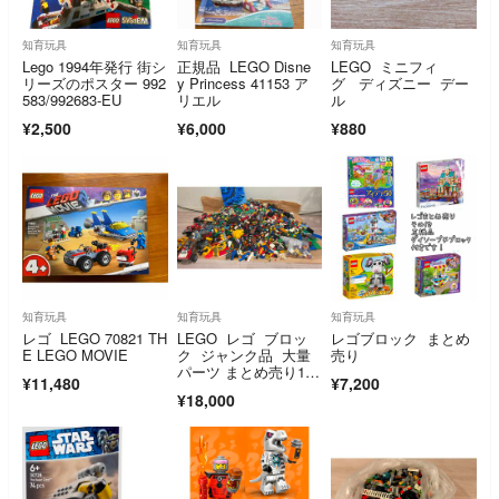
知育玩具
知育玩具
知育玩具
Lego 1994年発行 街シ
正規品 LEGO Disne
LEGO ミニフィ
リーズのポスター 992
y Princess 41153 ア
グ ディズニー デー
583/992683-EU
リエル
ル
¥2,500
¥6,000
¥880
知育玩具
知育玩具
知育玩具
レゴ LEGO 70821 TH
LEGO レゴ ブロッ
レゴブロック まとめ
E LEGO MOVIE
ク ジャンク品 大量
売り
パーツ まとめ売り18.
¥11,480
¥7,200
9キロ
¥18,000