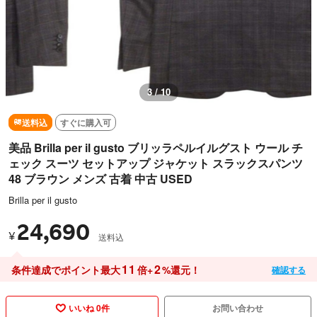
3 / 10
送料込
すぐに購入可
美品 Brilla per il gusto ブリッラペルイルグスト ウール チ
ェック スーツ セットアップ ジャケット スラックスパンツ
48 ブラウン メンズ 古着 中古 USED
Brilla per il gusto
24,690
¥
送料込
11
2
条件達成でポイント最大
倍+
%還元！
確認する
いいね 0件
お問い合わせ