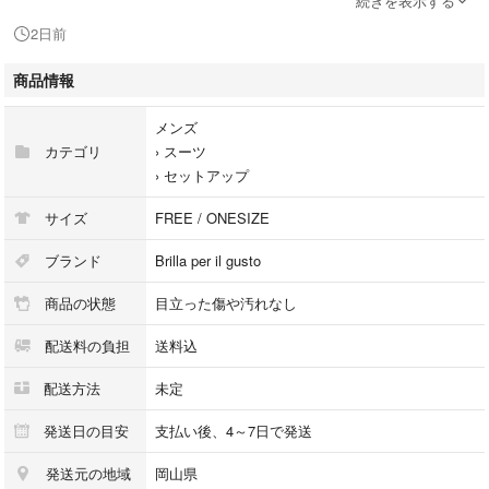
続きを表示する
シックな印象
2日前
ジャケット 総裏地・サイドベンツ・本切羽
スラックス ダブル糸止め
商品情報
【状態】多少の使用感はございますが、目立った汚れやダメージのない比
較的状態の良い商品になります。
メンズ
これから永くご利用していただけるお品物になります。
カテゴリ
›
スーツ
【リモード管理番号】700439002028
›
セットアップ
■注意事項
サイズ
FREE / ONESIZE
本商品は一点物となります。他サイト等でも販売している商品となり、多
少のお時間差にて欠品になることもございます。ご了承お願いいたしま
ブランド
Brilla per il gusto
す。
商品の状態
目立った傷や汚れなし
■ブランド古着のリモード取扱中古商品
配送料の負担
送料込
当店では取り扱っているすべてのお品物は顧客様からの買取・ブランド品
専門の古物市場で弊社が正規品と判断したお品物になります。
配送方法
未定
当店の経験豊富なバイヤーが仕入れ後の検品で再度商品一点一点の真贋を
確認し、正規品と判断したお品物のみを取り扱っております。
発送日の目安
支払い後、4～7日で発送
発送元の地域
岡山県
■ 配送方法