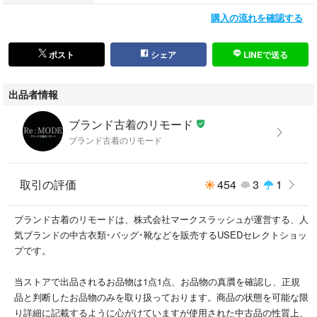
佐川急便の元払いにて発送します。全国送料無料にてお届けいたします。
購入の流れを確認する
■おすすめ情報
当店では多数のブランド中古(USED)商品を出品中です。本アイテム以外
ポスト
シェア
LINEで送る
をお探しの方は検索窓に
#ブランド古着のリモード
出品者情報
で検索いただくと商品一覧が検索いただけます！
ブランド古着のリモード
#ブランド古着のリモード
ブランド古着のリモード
こちらの商品はラクマ公式パートナーのブランド古着のリモード（株式会
社マークスラッシュ）によって出品されています。
取引の評価
454
3
1
ブランド古着のリモードは、株式会社マークスラッシュが運営する、人
気ブランドの中古衣類･バッグ･靴などを販売するUSEDセレクトショッ
プです。
当ストアで出品されるお品物は1点1点、お品物の真贋を確認し、正規
品と判断したお品物のみを取り扱っております。商品の状態を可能な限
り詳細に記載するように心がけていますが使用された中古品の性質上、