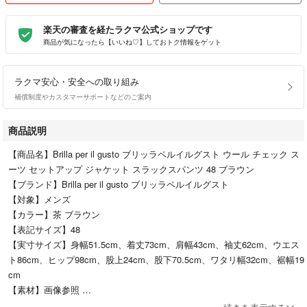
楽天の審査を経たラクマ公式ショップです
商品が気になったら【いいね♡】しておトク情報をゲット
ラクマ安心・安全への取り組み
補償制度やカスタマーサポートなどのご案内
商品説明
【商品名】Brilla per il gusto ブリッラペルイルグスト ウール チェック ス
ーツ セットアップ ジャケット スラックスパンツ 48 ブラウン
【ブランド】Brilla per il gusto ブリッラペルイルグスト
【対象】メンズ
【カラー】茶 ブラウン
【表記サイズ】48
【実寸サイズ】身幅51.5cm、着丈73cm、肩幅43cm、袖丈62cm、ウエス
ト86cm、ヒップ98cm、股上24cm、股下70.5cm、ワタリ幅32cm、裾幅19
cm
【素材】画像参照
【仕様】型番/24-17-0542-015 落ち着いたブラウンチェックが上品。クラ