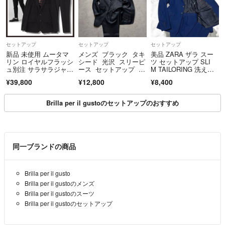
セットアップ
セットアップ
セットアップ
新品 未使用 ムータマ
メンズ ブラック タキ
美品 ZARA ザラ スー
リン ロイヤルフラッシ
シード 光沢 スリーピ
ツ セットアップ SLI
ュ別注 サラサラジャケ
ース セットアップ ス
M TAILORING 洗え
ット パンツ セットア
ーツ イベント
る シングル 2B ストレ
¥39,800
¥12,800
¥8,400
ップ ブラックL【mut
ッチ 無地 青 48 L
a MARINE】
Brilla per il gustoのセットアップのおすすめ
同一ブランドの商品
Brilla per il gusto
Brilla per il gustoのメンズ
Brilla per il gustoのスーツ
Brilla per il gustoのセットアップ