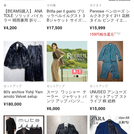
※当ストアのお品物は出品後、畳んだ状態で袋に入れて保管していま
傘
その他
ネクタイ
す。保管期間によってはシワや型崩れが発生する可能性がございますの
【BEAMS購入】 ANA
Brilla per il gusto ブリ
Penrose ペンローズ シ
TOLE ソリッド バイカ
ッラペルイルグスト 3
ルクネクタイ 211 花柄
で、あらかじめご了承ください。
ラー 晴雨兼用 折り畳
Bジャケット サイズ:4
タイル ピンク イエロ
※本商品は一点物となります。他サイト等でも販売している商品とな
み傘が
6 チェック/カシミヤ
ー
¥4,200
¥17,500
¥15,999
り、多少のお時間差にて欠品になることもございます。ご了承お願いい
混 ブラウン/ベージ
ュ メンズ / 240001195
(1%)
159円相当還元
たします。
159
■商品に不具合があった場合
商品到着時に、万が一商品に不具合を発見された場合は、到着後7日以
内e-mailもしくは、お電話にてご連絡ください。
ご連絡後、お品物は7日以内に弊社までご返送いただきますよう、ご協
力をお願いいたします。
尚、イメージ違い・サイズ違いなど、お客様都合による返品・返金・交
セットアップ
セットアップ
セットアップ
換はお断りさせていただいております。ご了承の上ご注文ください。
80's archive Yohji Yam
スーツ ワッシャー テ
UNUSED アンユーズ
＝＝＝＝＝＝＝＝＝＝＝＝＝＝
amoto Velvet setup
ーラー ジャケット パ
ド セットアップ スト
ンツ アップ パンツス
ライプ 柄 総柄
こちらのアカウントはラクマ公式パートナーの株式会社マークスラッシ
¥180,000
ーツ ベルト
ュによって運営されています。
¥6,000
¥15,000
▼特商法
https://fril.jp/ts/official/law/a499/
▼返品特約
https://fril.jp/ts/official/law/a499/#return_policy