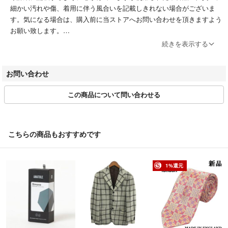
細かい汚れや傷、着用に伴う風合いを記載しきれない場合がございま
す。気になる場合は、購入前に当ストアへお問い合わせを頂きますよう
お願い致します。
続きを表示する
■お問い合わせ
商品詳細ページ、または取引ページよりお問い合わせボタン押下＞問い
お問い合わせ
合わせフォームよりお問い合わせください。
営業時間：平日10:00～17:00(土日祝休み)
この商品について問い合わせる
※商品に関するお問合せの際は該当商品の「管理番号」をお伝えくださ
い。
■お取引について
こちらの商品もおすすめです
当店はラクマの規約に則り営業させて頂いております。特定のお客様に
対するお取り置きや専用ページには対応できかねます。
1%還元
■値下げ交渉
値下げ時、値下げ後の専用対応は原則行なっておりません。
■商品の引き渡し時期
注文確定後、4～7営業日以内に発送いたします。