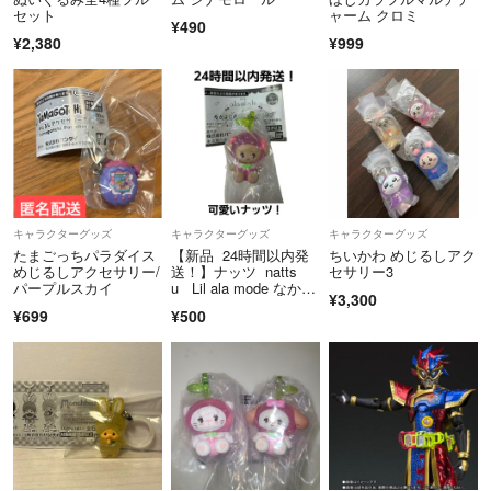
セット
ャーム クロミ
¥490
¥2,380
¥999
キャラクターグッズ
キャラクターグッズ
キャラクターグッズ
たまごっちパラダイス
【新品 24時間以内発
ちいかわ めじるしアク
めじるしアクセサリー/
送！】ナッツ natts
セサリー3
パープルスカイ
u Lil ala mode なかよ
¥3,300
しさくらんぼスイング
¥699
¥500
バンダイ ガチャ