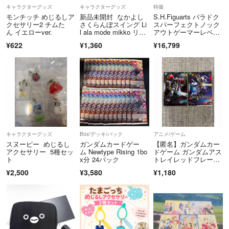
キャラクターグッズ
キャラクターグッズ
特撮
モンチッチ めじるしア
新品未開封 なかよし
S.H.Figuarts パラドク
クセサリー2 チムた
さくらんぼスイング Li
スパーフェクトノック
ん イエローver.
l ala mode mikko リル
アウトゲーマーレベル
アラモード スフレ ム
99
¥622
¥1,360
¥16,799
ース ガチャ
キャラクターグッズ
Box/デッキ/パック
アニメ/ゲーム
スヌーピー めじるし
ガンダムカードゲー
【匿名】ガンダムカー
アクセサリー 5種セッ
ム Newtype Rising 1bo
ドゲーム ガンダムアス
ト
x分 24パック
トレイレッドフレー
ム & ガンダムMk-II 2枚
¥2,500
¥3,580
¥1,180
セット