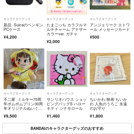
キャラクターグッズ
キャラクターグッズ
キャラクターグッズ
新品 Suicaのペンギン
たまごっち カラフルマ
アンジェリーク エトワ
PCケース
ルチチャーム アナザー
ール メッセージカード
カラーver. ガチャ
¥4,200
¥500
¥2,000
キャラクターグッズ
キャラクターグッズ
キャラクターグッズ
不二家 ミルキー75周
サンリオハウス ショッ
ちいかわ 映画 ちいか
年ポムポムプリン30周
ピングバッグS ハロー
わ 人魚のうろこ 永遠
年オリジナルぬいぐる
キティ シナモロール
のお守り
み ポムポムプリンペ
¥9,500
¥1,460
¥1,800
コちゃんぬいぐるみ
BANDAIのキャラクターグッズのおすすめ