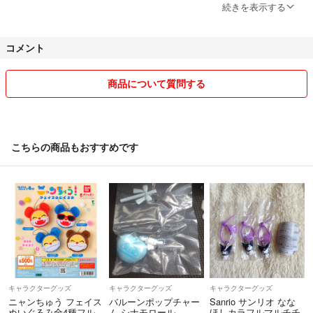
また、梱包サイズの都合等でご購入後に発送方法を変更する場合がござ
続きを表示する
います事ご了承下さい。
コメント
よろしくお願いします。
商品について質問する
こちらの商品もおすすめです
キャラクターグッズ
キャラクターグッズ
キャラクターグッズ
ニャンちゅう フェイス
バルーンポップチャー
Sanrio サンリオ なな
ぬいぐるみ全4種フル
ム シナモロール
ほしカラフルマルチチ