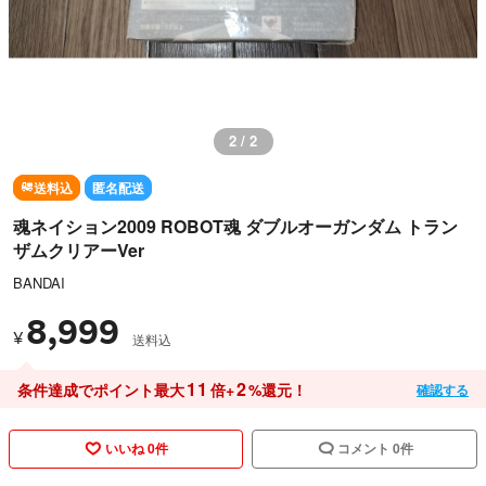
2 / 2
送料込
匿名配送
魂ネイション2009 ROBOT魂 ダブルオーガンダム トラン
ザムクリアーVer
BANDAI
8,999
¥
送料込
11
2
条件達成でポイント最大
倍+
%還元！
確認する
いいね 0件
コメント 0件