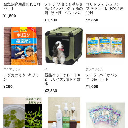
金魚飼育用品あれこれ
テトラ 水換えも減らせ
コリドラス シュリン
セット
るバイオバッグ 金魚の
プ テトラ TETRA♡ 未
餌 浮上性 ベストバイ
開封
¥1,500
オ等セット
¥1,500
¥2,850
アクアリウム
犬
アクアリウム
メダカのえさ キリミ
新品ペットクレートn
テトラ バイオバッ
ン
2、Lサイズ3面ドア防
グ 3個セット
水
¥300
¥1,000
¥7,560