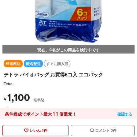
4
現在、
名がこの商品を検討中です
送料込
匿名配送
すぐに購入可
テトラ バイオバッグ お買得6コ入 エコパック
Tetra
1,100
¥
送料込
11
条件達成でポイント最大
倍還元！
確認する
いいね 4件
コメント 0件