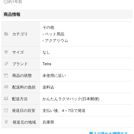
約1年前
以上ご理解の上、ご検討いただけますと幸いです。
商品情報
#スペクトラムブランズジャパン
その他
#76005
カテゴリ
›
ペット用品
#ペット用品
›
アクアリウム
#アクアリウム
サイズ
なし
ブランド
Tetra
商品の状態
未使用に近い
配送料の負担
送料込
配送方法
かんたんラクマパック(日本郵便)
発送日の目安
支払い後、4～7日で発送
発送元の地域
兵庫県
購入の流れを確認する