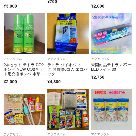
¥700
魚
¥3,000
¥2,800
アクアリウム
アクアリウム
アクアリウム
2本セット テトラ CO2
テトラ バイオバッ
未開封品テトラ パワー
ボンベ NEW CO2キッ
グ お買得6コ入 エコパ
LEDライト 30
ト用交換ボンベ 水草成
ック
¥2,750
長促進 水槽用品 水
¥2,000
¥4,800
草 Tetra CO2添加
アクアリウム
アクアリウム
アクアリウム