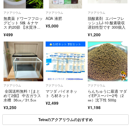
アクアリウム
アクアリウム
アクアリウム
無農薬 ドワーフフロッ
ADA 液肥
脱酸素剤 エバーフレ
グビット 5株 ＆ナヤ
ッシュLJ-10 酸素吸収
¥5,000
ス 約20節 【水質浄化
遅効性型です 300個入
水草セット】
¥499
¥1,200
アクアリウム
アクアリウム
アクアリウム
全国送料無料！[まと
マツダ バイオネッ
らんちゅうに最適 マダ
めて2個】 中古ガラス
ト ろ材ネット
イEPスーパー2号（2
水槽 36㎝／31.5㎝
㎜）沈下性 500g
¥2,499
¥3,250
¥1,198
Tetraのアクアリウムのおすすめ