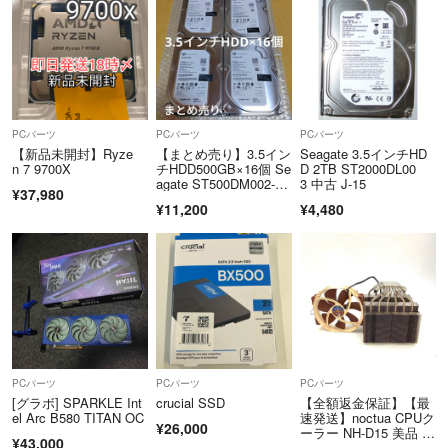
PCパーツ
PCパーツ
PCパーツ
【新品未開封】Ryze
【まとめ売り】3.5イン
Seagate 3.5インチHD
n 7 9700X
チHDD500GB×16個 Se
D 2TB ST2000DL00
agate ST500DM002-1S
3 中古 J-15
¥37,980
B10A
¥11,200
¥4,480
PCパーツ
PCパーツ
PCパーツ
[グラボ] SPARKLE Int
crucial SSD
【全額返金保証】【最
el Arc B580 TITAN OC
速発送】noctua CPUク
¥26,000
ーラー NH-D15 美品 動
¥43,000
作確認済