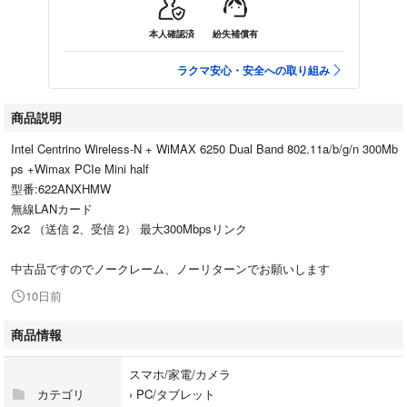
本人確認済
紛失補償有
ラクマ安心・安全への取り組み
商品説明
Intel Centrino Wireless-N + WiMAX 6250 Dual Band 802.11a/b/g/n 300Mb
ps +Wimax PCIe Mini half
型番:622ANXHMW
無線LANカード
2x2 （送信 2、受信 2） 最大300Mbpsリンク
中古品ですのでノークレーム、ノーリターンでお願いします
10日前
商品情報
スマホ/家電/カメラ
カテゴリ
›
PC/タブレット