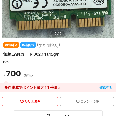
2 / 2
送料込
匿名配送
すぐに購入可
無線LANカード 802.11a/b/g/n
intel
700
¥
送料込
11
条件達成でポイント最大
倍還元！
確認する
いいね 0件
コメント 0件