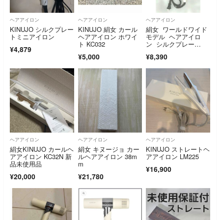
ヘアアイロン
ヘアアイロン
ヘアアイロン
KINUJO シルクプレー
KINUJO 絹女 カール
絹女 ワールドワイド
トミニアイロン
ヘアアイロン ホワイ
モデル ヘアアイロ
ト KC032
ン シルクプレー
¥4,879
ト キヌジョ DS100
¥5,000
¥8,390
ヘアアイロン
ヘアアイロン
ヘアアイロン
絹女KINUJO カールヘ
絹女 キヌージョ カー
KINUJO ストレートヘ
アアイロン KC32N 新
ルヘアアイロン 38m
アアイロン LM225
品未使用品
m
¥16,900
¥20,000
¥21,780