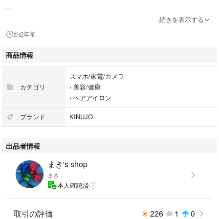
代表カラー：ホワイト
続きを表示する
ヘアアイロンのタイプ：ストレート
約2年前
電源方式：AC電源
オートオフ：有
商品情報
海外使用：有
スマホ/家電/カメラ
2024年3月購入
カテゴリ
›
美容/健康
›
ヘアアイロン
開封の際、箱が少し破れてしまいましたが、商品自体は新品未使用です。
ブランド
KINUJO
#KINUJO
#DG070
出品者情報
#スマホ/家電/カメラ
#美容/健康
まき's shop
#ヘアアイロン
まき
本人確認済
取引の評価
226
1
0