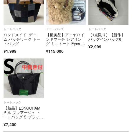
トートバッグ
トートバッグ
トートバッグ
ハンドメイド デニ
【極美品】アニヤハイ
【1点限り】【新作】
ム パッチワーク トー
ンドマーチ シアリン
バッグインバッグ6
トバッグ
グ ミニトート Eyes 2
¥2,999
way
¥1,999
¥115,000
トートバッグ
【新品】LONGCHAM
P ル プレアージュ ト
ートバッグ S ブラック
黒刺繍
¥7,400