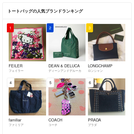
トートバッグの人気ブランドランキング
1
2
3
FEILER
DEAN & DELUCA
LONGCHAMP
フェイラー
ディーンアンドデルーカ
ロンシャン
4
5
6
familiar
COACH
PRADA
ファミリア
コーチ
プラダ