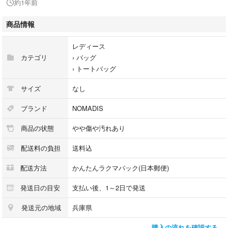
約1年前
[本体] 綿
[持ち手1部分] 牛革
商品情報
レディース
カテゴリ
›
バッグ
›
トートバッグ
サイズ
なし
ブランド
NOMADIS
商品の状態
やや傷や汚れあり
配送料の負担
送料込
配送方法
かんたんラクマパック(日本郵便)
発送日の目安
支払い後、1～2日で発送
発送元の地域
兵庫県
購入の流れを確認する