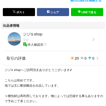
ポスト
シェア
LINEで送る
出品者情報
ジジ's shop
ジジ
本人確認済
取引の評価
20
0
0
ジジ's shopへご訪問頂きありがとうございます♪
こちらは初めてです。
他では主に断捨離品を出品しています。
☆梱包材は再利用しております。物によっては圧縮する事もありますの
で予めご了承ください。