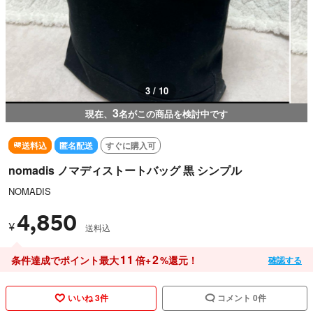
3 / 10
3
現在、
名がこの商品を検討中です
送料込
匿名配送
すぐに購入可
nomadis ノマディストートバッグ 黒 シンプル
NOMADIS
4,850
¥
送料込
11
2
条件達成でポイント最大
倍+
%還元！
確認する
いいね 3件
コメント 0件