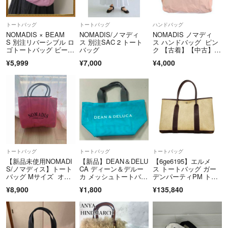
トートバッグ
トートバッグ
ハンドバッグ
NOMADIS × BEAM
NOMADIS/ノマディ
NOMADIS ノマディ
S 別注リバーシブル ロ
ス 別注SAC 2 トート
ス ハンドバッグ ピン
ゴトートバッグ ビーム
バッグ
ク 【古着】【中古】
ス
【送料無料】
¥5,999
¥7,000
¥4,000
トートバッグ
トートバッグ
トートバッグ
【新品未使用NOMADI
【新品】DEAN＆DELU
【6ge6195】エルメ
S/ノマディス】トート
CA ディーン＆デルー
ス トートバッグ ガー
バッグ Mサイズ オシ
カ メッシュトートバッ
デンパーティPM トワ
ャレ
グ S ターコイズ
ルアッシュ ブラウ
¥8,900
¥1,800
¥135,840
ン シルバー金具 T刻印
【中古】レディース