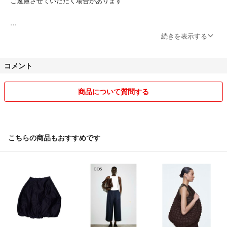
ご遠慮させていただく場合があります
昔に登録したもので即購入可能になっている商品もありますが、在庫切
続きを表示する
れの場合もありますので必ず事前にお問い合わせください。時間を見つ
けて修正していきます
コメント
ご覧いただきありがとうございます。
商品について質問する
出品商品は主にアメリカ（ニューヨーク、シアトル、ハワイ、ラスベガ
ス、カリフォルニア）や国内百貨店・直営店で購入した正規品です。自
宅保管（ペット・喫煙者なし、保管場所により発送元が異なる場合あ
り）です。
こちらの商品もおすすめです
発送は仕事と子育ての合間に行っているためお時間をいただくことがあ
りますが、期限内には必ず発送いたします。梱包にはリユース資材を使
う場合があります。
【ご注意・お願い】
・着払いになっているもので、送料込みをご希望の際は、おおよその金
額になりますのでご了承ください。