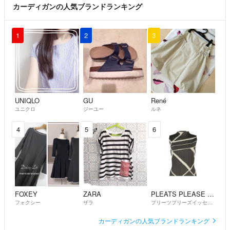
カーディガンの人気ブランドランキング
1
2
3
UNIQLO
GU
René
ユニクロ
ジーユー
ルネ
4
5
6
FOXEY
ZARA
PLEATS PLEASE ISSEY MIYAKE
フォクシー
ザラ
プリーツプリーズイッセイミヤケ
カーディガンの人気ブランドランキング