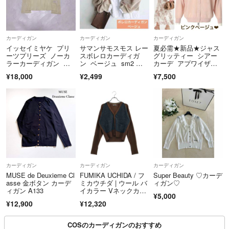
カーディガン
カーディガン
カーディガン
イッセイミヤケ プリ
サマンサモスモス レー
夏必需★新品★ジャス
ーツプリーズ ノーカ
スボレロカーディガ
グリッティー シアー
ラーカーディガン 五
ン ベージュ sm2 長
カーデ アプワイザー
分袖 サイズ3
袖 ガーリー
リッシェ
¥18,000
¥2,499
¥7,500
カーディガン
カーディガン
カーディガン
MUSE de Deuxieme Cl
FUMIKA UCHIDA / フ
Super Beauty ♡カーデ
asse 金ボタン カーデ
ミカウチダ | ウール バ
ィガン♡
ィガン A133
イカラー Vネックカー
¥5,000
ディガン | 36 | ブラウ
¥12,900
¥12,320
ン/グレー | レディース
COSのカーディガンのおすすめ