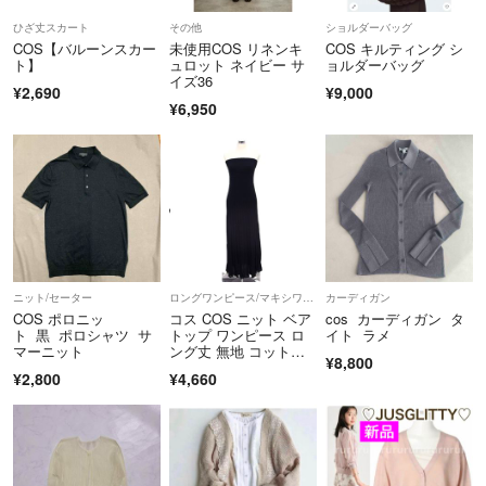
・モニターにより実際の色味と異なる場合があります。
ひざ丈スカート
その他
ショルダーバッグ
・自宅保管品、素人検品につき見落としがある可能性もあります。気に
COS【バルーンスカー
未使用COS リネンキ
COS キルティング シ
なる点は申請前にお申し付けください。
ト】
ュロット ネイビー サ
ョルダーバッグ
イズ36
・神経質な方、細かいご要望のある方はご遠慮ください。
¥2,690
¥9,000
¥6,950
・評価0・本人確認未の方はお取引をお断りすることがあります。
・過去に発送トラブルで悪い評価を受けたことがありますが、期日内に
は発送済です。普通評価も一部納得できない内容がありますが、全ての
お取引に誠意を持って対応しています。評価に厳しい方はご遠慮くださ
い。疑問点は評価前にご連絡ください。
・到着後、万が一商品に相違や数量違いなどがございましたら、評価前
にご一報いただけますと幸いです。
・以前、誤って多くお送りしてしまった際にご連絡をいただけなかった
ニット/セーター
ロングワンピース/マキシワンピース
カーディガン
ケースがございました。
COS ポロニッ
コス COS ニット ベア
cos カーディガン タ
大変恐縮ではございますが、商品の過不足にお気づきの際は、必ず評価
ト 黒 ポロシャツ サ
トップ ワンピース ロ
イト ラメ
前にお知らせいただきますようお願いいたします。法的な観点からもご
マーニット
ング丈 無地 コット
¥8,800
ン 綿 黒
対応をお願い申し上げます。
¥2,800
¥4,660
お互い最後まで気持ちの良いお取引ができる方のみ、どうぞよろしくお
願いいたします。