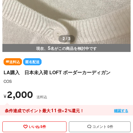
2 / 3
5
現在、
名がこの商品を検討中です
送料込
匿名配送
LA購入 日本未入荷 LOFT ボーダーカーディガン
COS
2,000
¥
送料込
11
2
条件達成でポイント最大
倍+
%還元！
確認する
いいね 5件
コメント 0件