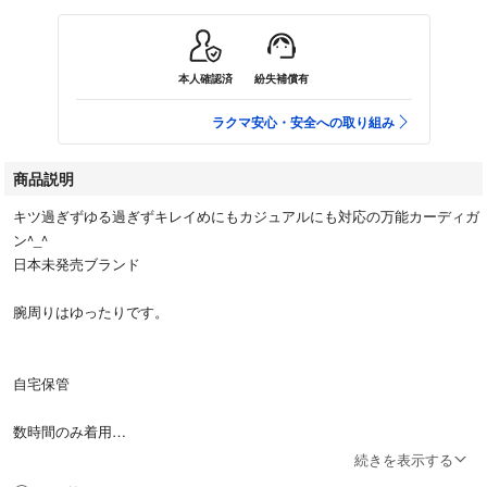
本人確認済
紛失補償有
ラクマ安心・安全への取り組み
商品説明
キツ過ぎずゆる過ぎずキレイめにもカジュアルにも対応の万能カーディガ
ン^_^
日本未発売ブランド
腕周りはゆったりです。
自宅保管
数時間のみ着用
続きを表示する
#eleaアメリカ購入品