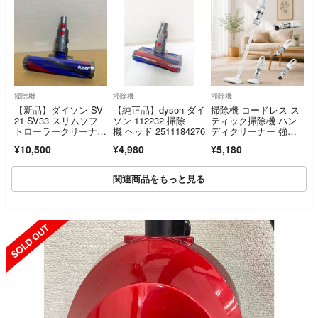
掃除機
掃除機
掃除機
【新品】ダイソン SV
【純正品】dyson ダイ
掃除機 コードレス ス
21 SV33 スリムソフ
ソン 112232 掃除
ティック掃除機 ハン
トローラークリーナー
機 ヘッド 2511184276
ディクリーナー 強力
ヘッド
吸引 LEDライト
¥10,500
¥4,980
¥5,180
関連商品をもっと見る
SOLD OUT