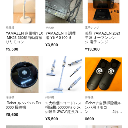
扇風機
その他
電子レンジ
YAMAZEN 扇風機YLX
YAMAZEN IH調理
美品 YAMAZEN 2021
-MR23 360度自動首振
器 YEP-S100-B
年製 オーブンレン
りリモコン
ジ 電子レンジ
¥3,500
¥5,500
¥13,300
掃除機
掃除機
掃除機
iRobot ルンバ606 R60
✨大特価✨コードレス
iRobot☆自動掃除機ル
6060 掃除機
掃除機 50000Pa 0.5k
ンバ用リモコ
g 軽量 2WAY超強力吸
ン 2台セ
¥8,600
引
ット
¥5,599
¥699