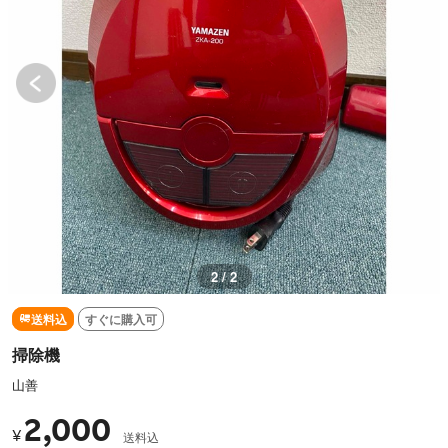
2 / 2
送料込
すぐに購入可
掃除機
山善
2,000
¥
送料込