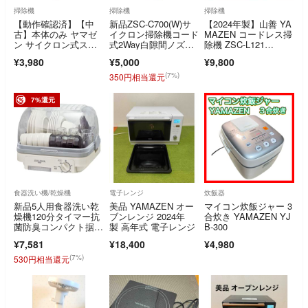
掃除機
掃除機
掃除機
【動作確認済】【中
新品ZSC-C700(W)サ
【2024年製】山善 YA
古】本体のみ ヤマゼ
イクロン掃除機コード
MAZEN コードレス掃
ン サイクロン式ステ
式2Way白隙間ノズル
除機 ZSC-L121
ィック＆ハンディクリ
付
(B) 箱・説明書付
¥3,980
¥5,000
¥9,800
ーナー ホワイト ZC-
MS40-W
(7%)
350円相当還元
7%還元
食器洗い機/乾燥機
電子レンジ
炊飯器
新品5人用食器洗い乾
美品 YAMAZEN オー
マイコン炊飯ジャー 3
燥機120分タイマー抗
ブンレンジ 2024年
合炊き YAMAZEN YJ
菌防臭コンパクト据置
製 高年式 電子レンジ
B-300
型ライトグレー
¥7,581
¥18,400
¥4,980
(7%)
530円相当還元