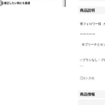
3
商品説明
🉐フォロワー様 カ
ーーーーー
🌼ブリーチとセ
✅ブラシなし・プレ
◾️後処理シャンプ
2ヶ月前
ブリーチやカラー
→専用シャンプー
商品情報
10ml ／ ¥200（
20ml ／ ¥300（