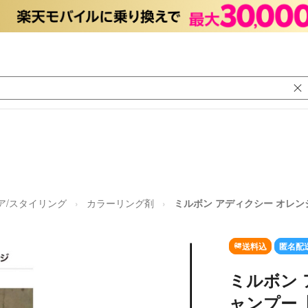
ア/スタイリング
カラーリング剤
ミルボン アディクシー オレ
送料込
匿名配
ミルボン 
ャンプー