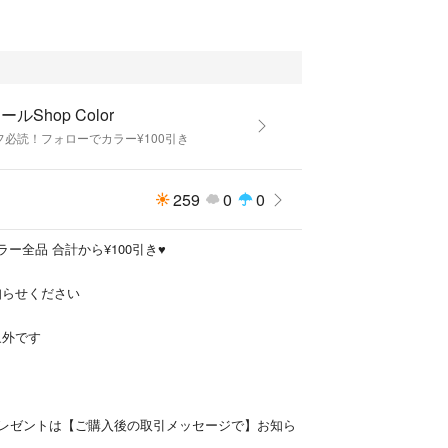
アイロン前の使用がおすすめです♡
レーボトルなのですぐに使えます♪
ールShop Color
フ必読！フォローでカラー¥100引き
、ロングは２本必要
259
0
0
6%、4.5%、3%】があります
フォロワー様 カラー全品 合計から¥100引き♥️
らせください
Xの前処理 お取り扱いしています⭐️
象外です
プレゼントは【ご購入後の取引メッセージで】お知ら
ラー コチラをタップ