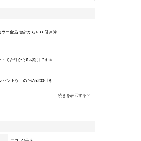
ラー全品 合計から¥100引き🉐
ットで合計から5%割引です🌼
ゼントなしのため¥200引き
続きを表示する
ーお試し半額◾️
、白髪染めを繰り返すほど白髪は増えます！
で薬剤のアルカリ、過酸化水素を除去します
1袋追加＋¥100）
1袋追加＋¥150）
コスメ/美容