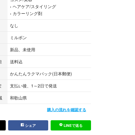
›
ヘアケア/スタイリング
のお試しシャンプー1回分と同じです
›
カラーリング剤
なし
ぐに使えます
ミルボン
＋¥1,600です（組み合わせ自由）
新品、未使用
クシー🤍
担
送料込
ッパーの両方に高彩度のブルーが入っているので寒
かんたんラクマパック(日本郵便)
シュカラーが綺麗です♡
安
支払い後、1～2日で発送
】━━━━━━━━
域
和歌山県
0g×１本
 (アディクシー) 80g
購入の流れを確認する
10ml
━━━
シェア
LINEで送る
トリートメント 】