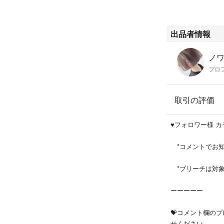
→ドライヤー前や
⭐︎30ml／¥980
⭐︎50ml／¥1,580
出品者情報
♥️ミストのスプ
ノワ
━━━━━━━
プロ
✅鎖骨までで１本
取引の評価
✅デベロッパーは【
♥️
*コメントでお知
⭐️FIBREPLE
*ブリーチは対
ーーーーー
■■■■■■■■■■■
💝コメント欄の
その他の ヘアカ
せください