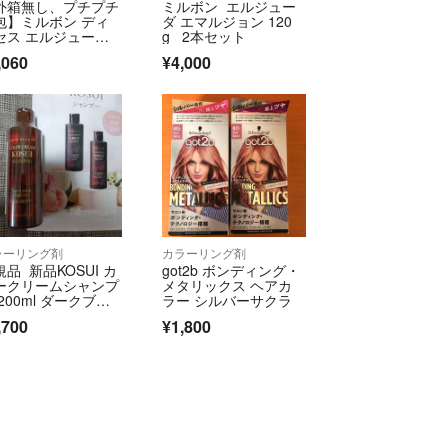
外箱無し、プチプチ
ミルボン エルジュー
EPLEXブリーチは脱色力がかなり弱いため出品保留中
包】ミルボン ディ
ダ エマルジョン 120
像に載せています
セス エルジュー
g 2本セット
局により許可を得ています）
 グレイスオンエマ
,060
¥4,000
ョン 120ml
】
げ❌
引き)同士の組み合わせ❌
ラーリング剤
カラーリング剤
合は【🎀ありの合計金額】から割引きです
規品 新品KOSUI カ
got2b ボンディング・
ークリームシャンプ
メタリックス ヘアカ
200ml ダークブラ
ラー シルバーサクラ
ン
,700
¥1,800
いて】
ルティスト、アディクシー、プリミエンス、スロウマ
自由)