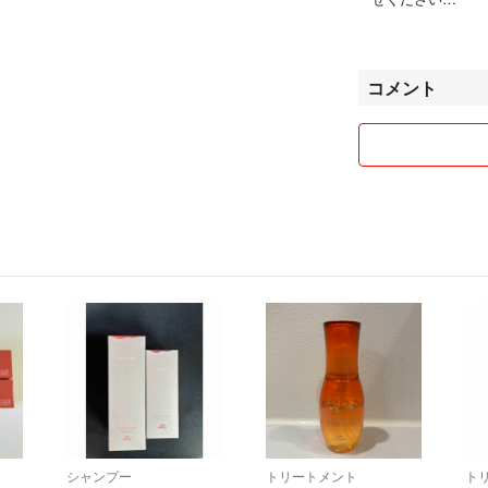
↓
#ノワールの部屋
⚠️複数ご購入で
#ノワールの部屋
コメント
■■■■■■■■■■■
ーーーー
✅欠品商品(10万)
⚠️厚さ3cm以内
*予約OKです♡
*発注は月一回な
◇アレスカラー 
ク カラーバター 
♥️カラーの色味
ー ジェミールフ
オス ビゲン サ
♥️カラー後の乳
ィ ビューティラ
ア エルジューダ 
⚠️仕上がりは自
シャンプー
トリートメント
ト