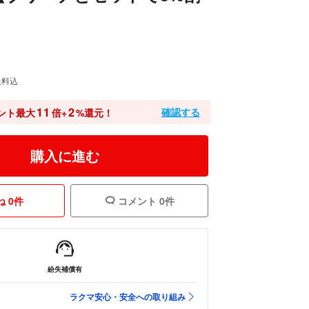
送料込
11
2
確認する
ント最大
倍+
%還元！
購入に進む
 0件
コメント 0件
紛失補償有
ラクマ安心・安全への取り組み