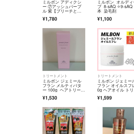
ミルボン アディクシ
ミルボン オルディ
ー ⑦アッシュパープ
ブ 8-sAQ ⚪︎9-sAQ
ル 紫【ブリーチとセ
本 染毛剤
ットで5%割引き
¥1,780
¥1,100
トリートメント
トリートメント
ミルボン ジェミール
ミルボン ジェミー
フラン メルティバタ
フラン オイルスフレ
ー 100g ヘアトリート
0g ヘアオイル ト
メント
トメント
¥1,530
¥1,599