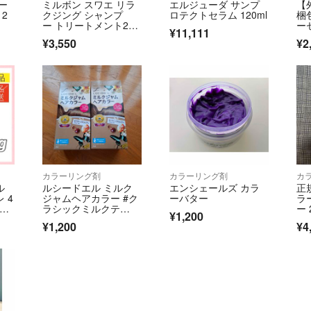
ー
ミルボン スワエ リラ
エルジューダ サンプ
【
⚠️最近のFIBR
 2
クジング シャンプ
ロテクトセラム 120ml
梱
法定表示事項を画
です
ー トリートメント200
ー
¥11,111
（東京都福祉保健
ml
ダ
¥3,550
¥2
ルジ
【お値段について
✅表記以外の値下
*🎀なし(¥200
メッシュ
資生堂
カラーリング剤
カラーリング剤
カ
*複数ご購入の場
白髪染め
ル
ルシードエル ミルク
エンシェールズ カラ
正
 4
ジャムヘアカラー #ク
ーバター
ラ
オルディーブ
リー
ラシックミルクテ
ー 
¥1,200
スロウマージ
ィ (医薬部外品)×２個
ウ
¥1,200
¥4
エンシェールズ
【お取り扱いにつ
花王
ヘアオイル
♥️カラー剤はア
ージ （組み合わせ