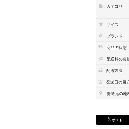
カテゴリ
⭐︎10mlは市販
サイズ
✅混ぜるだけです
ブランド
✅カラー１本追加で
商品の状態
🤍ミルボン アディ
配送料の負
カラー剤とデベロ
配送方法
色系カラーやアッ
発送日の目
【ペールオレンジ
発送元の地
①アディクシー 8
②デベロッパー 6%
③後処理シャンプー 
━━━━━━━━
ポスト
【 ハホニコ 酸熱