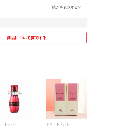
続きを表示する
カラー
もプレゼントは1つ、ブラシは1本
アディクシー
商品について質問する
は8/5頃に再入荷します
の為、箱から出してプチプチなし
ので売り切れにご注意ください
ホワイトブリーチ ブルーブリーチ ワイエスパー
プリミエンス ナプラ N. イルミナ ウエラ ホーユ
は一切加工していません♡
ラン タマリス オージュア トキオ ブローネ サイ
ロンドプロ ダリヤ ヘンケル シエロ リーゼ パルテ
化はすごく大事です！
ボ ビューティーン ムラサキシャンプー クオルシ
GATSBYをお使いの方も
己責任でお願いします
リートメント
トリートメント