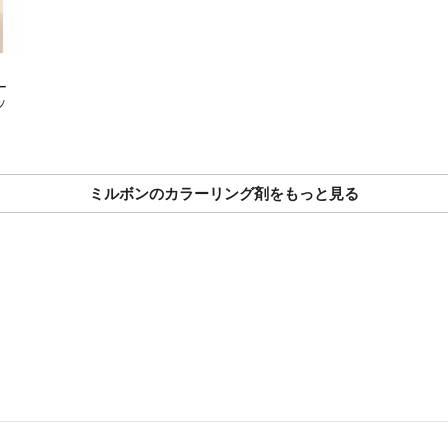
♥️カラー剤、ブリ
から見れます
ー
ッ
【【 注意事項 】
⚠️染まりますか
時点でセルフは無
ミルボンのカラーリング剤をもっと見る
もれなくブロック
⚠️専用ページは2
に一言あればOK
⚠️コメント逃げは
⚠️コメントはま
ん。時間の無駄で