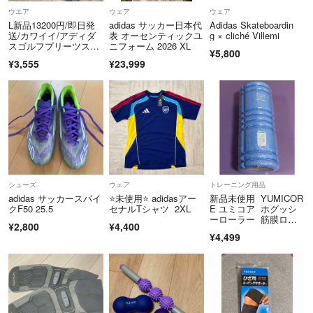
ウエア
ウェア
ウェア
L新品13200円/即日発
adidas サッカー日本代
Adidas Skateboardin
送/カワイイ/アディダ
表 オーセンティックユ
g × cliché Villemi
スゴルフプリーツスカ
ニフォーム 2026 XL
¥5,800
ート/グレー
¥3,555
¥23,999
シューズ
ウェア
トレーニング用品
adidas サッカースパイ
⭐️未使用⭐️ adidasアー
新品未使用 YUMICOR
クF50 25.5
セナルTシャツ 2XL
E ユミコア ホグッシ
ーローラー 筋膜ロー
¥2,800
¥4,400
ラー
¥4,499