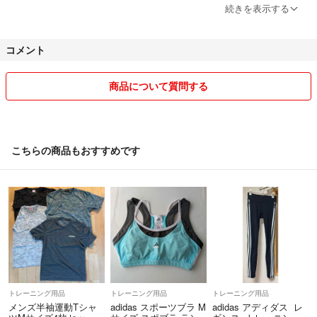
お取引経験が少ない等、お取引がスムーズに出来ない
続きを表示する
方は申込はご遠慮下さい。
（値下げ希望の上に購入申込したが購入手続が分からないとの理由でキ
コメント
ャンセルになった事案がありました）
商品について質問する
こちらの商品もおすすめです
トレーニング用品
トレーニング用品
トレーニング用品
メンズ半袖運動Tシャ
adidas スポーツブラ M
adidas アディダス レ