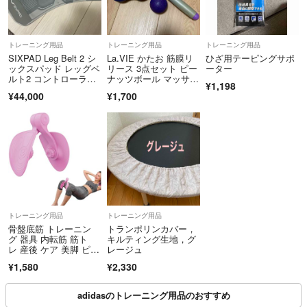
トレーニング用品
トレーニング用品
トレーニング用品
SIXPAD Leg Belt 2 シ
La.VIE かたお 筋膜リ
ひざ用テーピングサポ
ックスパッド レッグベ
リース 3点セット ピー
ーター
ルト2 コントローラー
ナッツボール マッサー
¥1,198
付
ジローラー
¥44,000
¥1,700
トレーニング用品
トレーニング用品
骨盤底筋 トレーニン
トランポリンカバー，
グ 器具 内転筋 筋ト
キルティング生地，グ
レ 産後 ケア 美脚 ピン
レージュ
ク 自宅
¥1,580
¥2,330
adidasのトレーニング用品のおすすめ