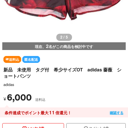
2 / 5
2
現在、
名がこの商品を検討中です
送料込
匿名配送
新品 未使用 タグ付 希少サイズOT adidas 薔薇 シ
ョートパンツ
adidas
6,000
¥
送料込
11
条件達成でポイント最大
倍還元！
確認する
いいね 2件
コメント 0件