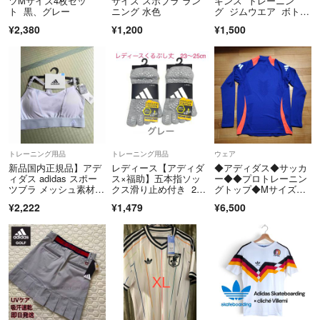
ツMサイズ4枚セッ
サイズ スポブラ ラン
ギンス トレーニン
ト 黒、グレー
ニング 水色
グ ジムウエア ボトム
ス
¥2,380
¥1,200
¥1,500
トレーニング用品
トレーニング用品
ウェア
新品国内正規品】アデ
レディース【アディダ
◆アディダス◆サッカ
ィダス adidas スポー
ス×福助】五本指ソッ
ー◆◆プロトレーニン
ツブラ メッシュ素材で
クス滑り止め付き 2足
グトップ◆Mサイズ◆
通気性抜群
セット
ティロ24シリーズ
¥2,222
¥1,479
¥6,500