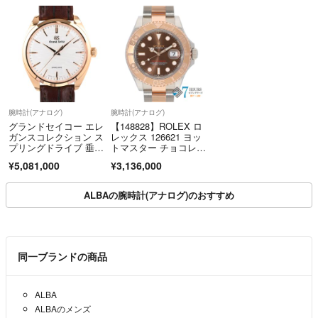
腕時計(アナログ)
腕時計(アナログ)
グランドセイコー エレ
【148828】ROLEX ロ
ガンスコレクション ス
レックス 126621 ヨッ
プリングドライブ 垂り
トマスター チョコレー
雪 SB
トダイヤル ランダム
¥5,081,000
¥3,136,000
番 PG/SS 自動巻き ギ
ャランティーカード 純
正ボックス 腕時計 時
ALBAの腕時計(アナログ)のおすすめ
計 WATCH メンズ 男
性 男 紳士【中古】
同一ブランドの商品
ALBA
ALBAのメンズ