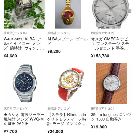
腕時計(デジタル)
腕時計(デジタル)
腕時計(アナログ)
W401-5050 ALBA ア
ALBAスプーン ゴール
オメガ OMEGA デビ
ルバ セイコー メン
ド
ル プレステージ スモ
ズ 腕時計 ヴィンテー
ールセコンド 手巻
¥9,200
ジ
き メンズ _973670
¥4,680
¥153,780
腕時計(アナログ)
腕時計(アナログ)
腕時計(アナログ)
★カシオ 電波ソーラー
【ステラ】RitmoLatin
35mm longines ロンジ
腕時計 メンズ WVQ-M
o リトモラティーノ時
ン 1503 自動巻き
410DE-2A2JF
計 ラージ メンズ☆極
¥19,800
美品☆
¥7,700
¥24,000