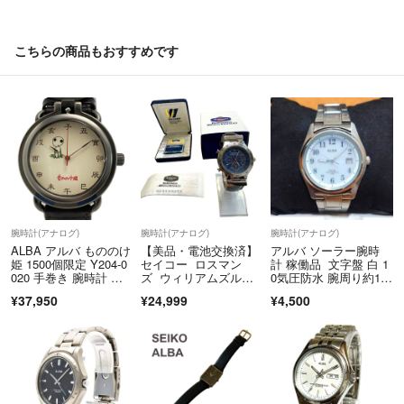
【お知らせ】
★保管倉庫の発送★
こちらの商品もおすすめです
老朽化から新しい保管倉庫へ移転です。全出品を引越し中につき、一部
のお品は発送不可もございます。なお、専用倉庫の保管品はセキュリテ
ィ上、お時間をいただきます。
専用倉庫では、換気は十分行われておりますが、保管品のニオイは洗濯
でお取りください。
★自宅から発送★
家族介護しております。自宅から発送できるものは、家族が代理で行い
ます。
腕時計(アナログ)
腕時計(アナログ)
腕時計(アナログ)
ALBA アルバ もののけ
【美品・電池交換済】
アルバ ソーラー腕時
★購入申請について★
姫 1500個限定 Y204-0
セイコー ロスマン
計 稼働品 文字盤 白 1
020 手巻き 腕時計 木
ズ ウィリアムズルノ
0気圧防水 腕周り約17.
いたずら落札が多いため、購入申請ありにしております。
箱・取説有 ジブリ
ー V681-6000
3cmベルト 無垢ステン
¥37,950
¥24,999
¥4,500
購入代行サービス、外国人などマナーが悪い方などは、お断りいたしま
レスベルト v145-0CG0
す。
★値下げについて★
悪意のある値下げ要求が酷いため、全ての出品を値下げ不可としまし
た。値下げについてはお返事ができません。