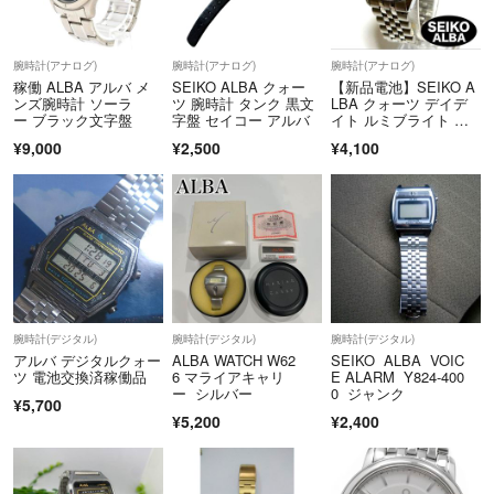
★発送について★
腕時計(アナログ)
腕時計(アナログ)
腕時計(アナログ)
着払いと送料込みとお品で異なります。お間違えがないようにお願いい
稼働 ALBA アルバ メ
SEIKO ALBA クォー
【新品電池】SEIKO A
たします。
ンズ腕時計 ソーラ
ツ 腕時計 タンク 黒文
LBA クォーツ デイデ
ー ブラック文字盤
字盤 セイコー アルバ
イト ルミブライト 時
計 稼働
おまとめ梱包は落札前にご連絡ください。落札後のおまとめ梱包はお断
¥9,000
¥2,500
¥4,100
りしております。発送の際に送料の誤差が生じた場合、返金できません
のでご了承下さい。
★自己紹介★
喫煙なし。ペットなし。
持病があり柔軟剤や芳香剤、消臭剤もありません。
腕時計(デジタル)
腕時計(デジタル)
腕時計(デジタル)
アルバ デジタルクォー
ALBA WATCH W62
SEIKO ALBA VOIC
ツ 電池交換済稼働品
6 マライアキャリ
E ALARM Y824-400
ー シルバー
0 ジャンク
¥5,700
¥5,200
¥2,400