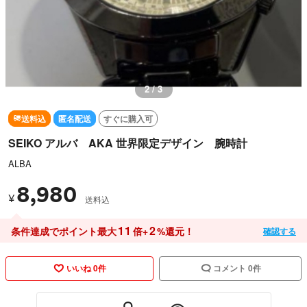
3 / 3
送料込
匿名配送
すぐに購入可
SEIKO アルバ AKA 世界限定デザイン 腕時計
ALBA
8,980
¥
送料込
11
2
条件達成でポイント最大
倍+
%還元！
確認する
いいね 0件
コメント 0件