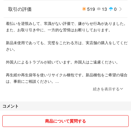
取引の評価
519
13
0
着払いを逆恨みして、常識がない評価で、嫌がらせ行為がありました。
また、お取り引き中に、一方的な苦情はお断りしております。
新品未使用であっても、完璧をこだわる方は、実店舗の購入をしてくだ
さい。
外国人によるトラブルが続いています。外国人はご遠慮ください。
再生紙や再生袋等を使いリサイクル梱包です。新品梱包をご希望の場合
は、事前にご相談ください。
続きを表示する
値段変更、発送方法、領収書等を要求をする被害から、悪い評価が多い
方やお答えしにくい質問される方および新規の方は取り消させていただ
コメント
きます。
タイムリーにお返事チェックはできませんので、密に連絡を要求される
商品について質問する
方は入札はご遠慮ください。