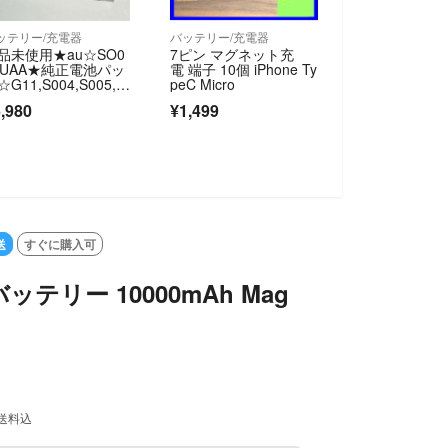
ッテリー/充電器
バッテリー/充電器
品未使用★au☆SO0
7ピン マグネット充
4UAA★純正電池パッ
電 端子 10個 iPhone Ty
G11,S004,S005,S
peC Micro
06,S007★バッテリー
,980
¥1,499
送料無料
送
すぐに購入可
テリー 10000mAh Mag
送料込