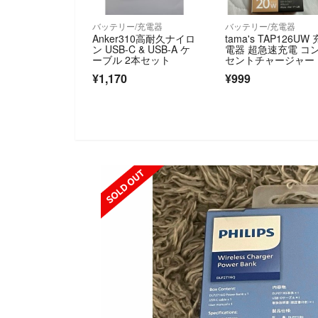
バッテリー/充電器
バッテリー/充電器
Anker310高耐久ナイロ
tama's TAP126UW 
ン USB-C & USB-A ケ
電器 超急速充電 コ
ーブル 2本セット
セントチャージャー 
pe-C
¥1,170
¥999
SOLD OUT