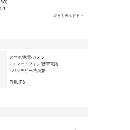
5W)
出力
続きを表示する
リー
スマホ/家電/カメラ
›
スマートフォン/携帯電話
›
バッテリー/充電器
PHILIPS
h