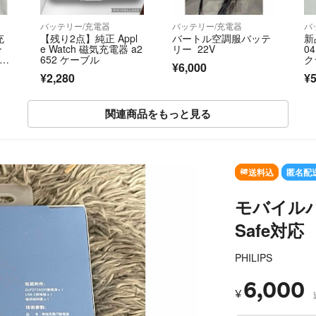
バッテリー/充電器
バッテリー/充電器
バ
充
【残り2点】純正 Appl
バートル空調服バッテ
新
ン
e Watch 磁気充電器 a2
リー 22V
0
Ty
652 ケーブル
ク☆
¥6,000
0
¥2,280
¥5
☆
関連商品をもっと見る
SOLD OUT
送料込
匿名配
モバイルバッ
Safe対応
PHILIPS
6,000
¥