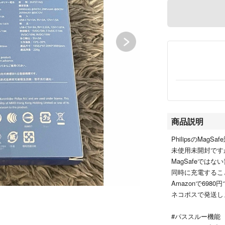
商品説明
PhilipsのMa
未使用未開封です
MagSafeでは
同時に充電するこ
Amazonで69
ネコポスで発送し
#パススルー機能