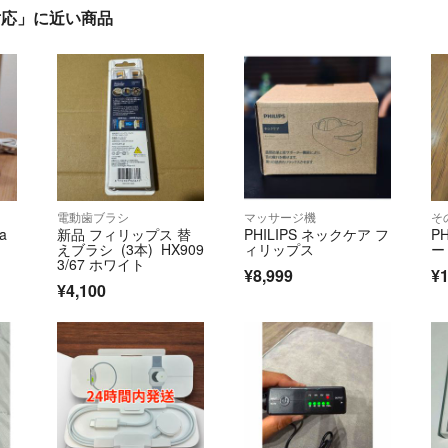
e対応」に近い商品
電動歯ブラシ
マッサージ機
そ
ia
新品 フィリップス 替
PHILIPS ネックケア フ
P
えブラシ (3本) HX909
ィリップス
ー
3/67 ホワイト
¥8,999
¥1
¥4,100