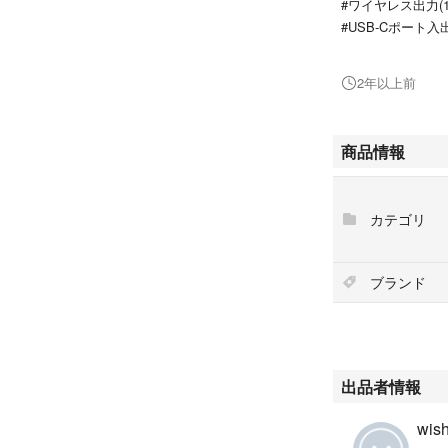
#ワイヤレス出力(1
#USB-Cポート入
#スタンド付き
#PSE認証済
2年以上前
#機内持込可能
#DLP2716Q
#MagSafe
商品情報
#モバイルバッテ
#10000mah
#フィリップス
カテゴリ
#Phillips
ブランド
出品者情報
wis