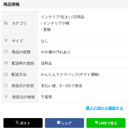
- 色: ホワイト ※汚れ等あります。気になる方は、漂白ください。ただ
商品情報
し、完全なホワイトにはならないと思います。
インテリア/住まい/日用品
- デザイン: 自然なサンゴの形状
カテゴリ
›
インテリア小物
- 用途: インテリア装飾
›
置物
#珊瑚
サイズ
なし
#インテリア
#ガーデニング
商品の状態
やや傷や汚れあり
#装飾
配送料の負担
送料込
#素材
#アクアトリム
配送方法
かんたんラクマパック(ヤマト運輸)
#熱帯魚
#水槽
発送日の目安
支払い後、2～3日で発送
#ベランダ
#玄関
発送元の地域
千葉県
#トイレ
購入の流れを確認する
ご覧いただきありがとうございます。
ポスト
シェア
LINEで送る