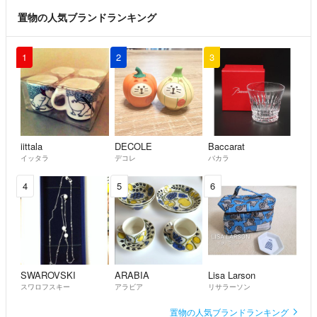
置物の人気ブランドランキング
1
2
3
iittala
DECOLE
Baccarat
イッタラ
デコレ
バカラ
4
5
6
SWAROVSKI
ARABIA
Lisa Larson
スワロフスキー
アラビア
リサラーソン
置物の人気ブランドランキング