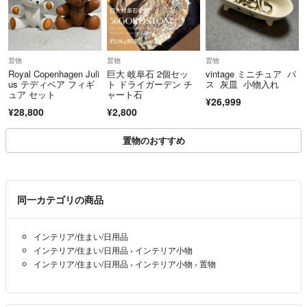
置物
置物
置物
Royal Copenhagen Juli
巨大 岐阜石 2個セッ
vintage ミニチュア バ
us テディベア フィギ
ト ドライガーデン チ
ス 灰皿 小物入れ
ュア セット
ャート石
¥26,999
¥28,800
¥2,800
置物のおすすめ
同一カテゴリの商品
インテリア/住まい/日用品
インテリア/住まい/日用品
›
インテリア小物
インテリア/住まい/日用品
›
インテリア小物
›
置物