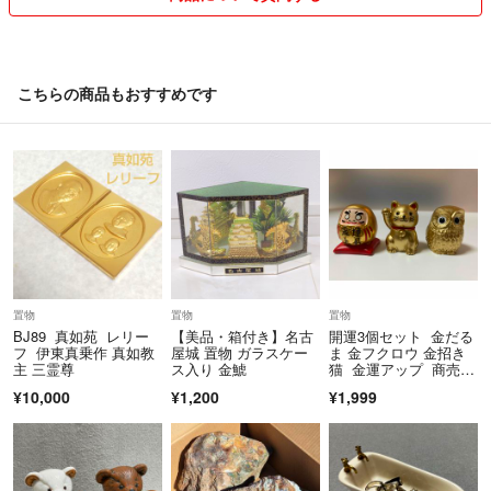
こちらの商品もおすすめです
置物
置物
置物
BJ89 真如苑 レリー
【美品・箱付き】名古
開運3個セット 金だる
フ 伊東真乗作 真如教
屋城 置物 ガラスケー
ま 金フクロウ 金招き
主 三霊尊
ス入り 金鯱
猫 金運アップ 商売繁
盛 開運出世 置物
¥10,000
¥1,200
¥1,999