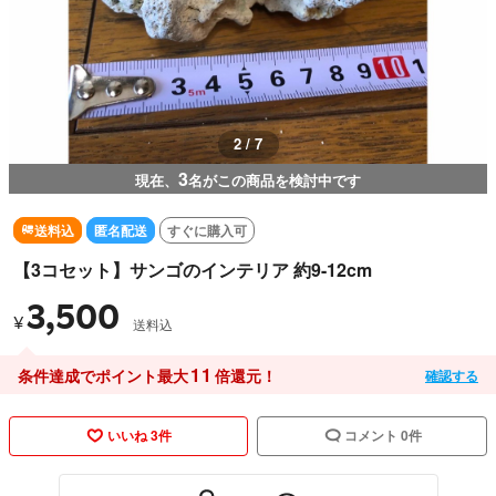
2 / 7
3
現在、
名がこの商品を検討中です
送料込
匿名配送
すぐに購入可
【3コセット】サンゴのインテリア 約9-12cm
3,500
¥
送料込
11
条件達成でポイント最大
倍還元！
確認する
いいね 3件
コメント 0件