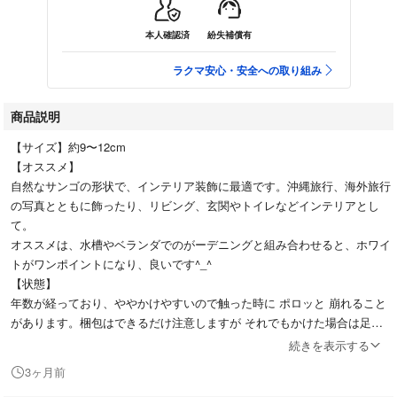
本人確認済
紛失補償有
ラクマ安心・安全への取り組み
商品説明
【サイズ】約9〜12cm
【オススメ】
自然なサンゴの形状で、インテリア装飾に最適です。沖縄旅行、海外旅行
の写真とともに飾ったり、リビング、玄関やトイレなどインテリアとし
て。
オススメは、水槽やベランダでのがーデニングと組み合わせると、ホワイ
トがワンポイントになり、良いです^_^
【状態】
年数が経っており、ややかけやすいので触った時に ポロッと 崩れること
があります。梱包はできるだけ注意しますが それでもかけた場合は足か
らずご了承ください。
続きを表示する
3ヶ月前
- 素材: サンゴ