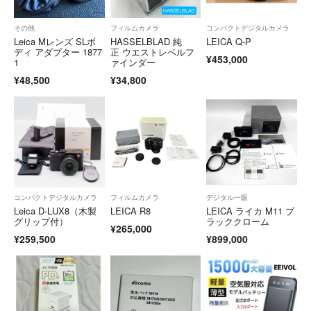
その他
フィルムカメラ
コンパクトデジタルカメラ
Leica Mレンズ SLボ
HASSELBLAD 純
LEICA Q-P
ディ アダプター 1877
正 ウエストレベルフ
¥453,000
1
ァインダー
¥48,500
¥34,800
コンパクトデジタルカメラ
フィルムカメラ
デジタル一眼
Leica D-LUX8（木製
LEICA R8
LEICA ライカ M11 ブ
グリップ付）
ラッククローム
¥265,000
¥259,500
¥899,000