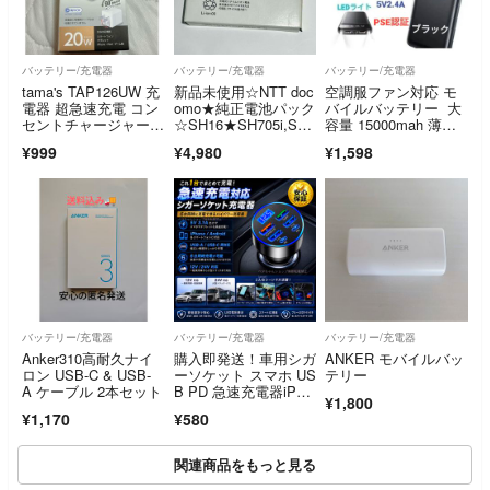
バッテリー/充電器
バッテリー/充電器
バッテリー/充電器
tama's TAP126UW 充
新品未使用☆NTT doc
空調服ファン対応 モ
電器 超急速充電 コン
omo★純正電池パック
バイルバッテリー 大
セントチャージャー T
☆SH16★SH705i,SH7
容量 15000mah 薄
ype-C
05iII,SH706ie☆バッテ
型 5V2.4A 出力2ポー
¥999
¥4,980
¥1,598
リー★送料無料
ト PSE認証 ブラッ
ク 新品！
バッテリー/充電器
バッテリー/充電器
バッテリー/充電器
Anker310高耐久ナイ
購入即発送！車用シガ
ANKER モバイルバッ
ロン USB-C & USB-
ーソケット スマホ US
テリー
A ケーブル 2本セット
B PD 急速充電器iPho
¥1,800
ne android スマートフ
¥1,170
¥580
ォン08051
関連商品をもっと見る