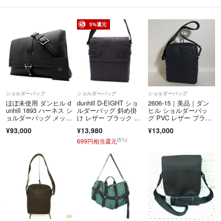
鑑定経歴の長い経験豊富な担当者が真贋鑑定チェックを
行っておりますので、安心してご購入くださいませ。
5%還元
■古物許可証番号 622300145952
■お問い合わせについて
商品詳細ページ、または取引ページよりお問い合わせボタン、
＞問い合わせフォームよりお問い合わせください。
受付時間：平日10:00～17:00(土曜休み)
ショルダーバッグ
ショルダーバッグ
ショルダーバッグ
※商品に関するお問合せの際はタイトル末尾の「管理番号」をお伝えく
ほぼ未使用 ダンヒル d
dunhill D-EIGHT ショ
2606-15｜美品｜ダン
unhill 1893 ハーネス シ
ルダーバッグ 斜め掛
ヒル ショルダーバッ
ださい。
ョルダーバッグ メッセ
け レザー ブラック FJ
グ PVC レザー ブラッ
例）【管理番号】M0000
ンジャー ビジネス フ
580715-000676
ク
¥93,000
¥13,980
¥13,000
ラップ レザー 本革 ブ
ラック 黒 夏休み 帰
(5%)
699円相当還元
■お取引について
省 お盆 敬老の日 シル
当店はラクマの規約に則り営業させて頂いております。
バーウィーク 秋 ギフ
ト ご褒美 メンズ
特定のお客様に対するお取り置きや専用ページには
対応できかねます。
またお問い合わせの有無に関わらず、ご購入は先着順とさせて頂いてお
ります。
当店では多店舗展開にて商品を取り扱っており、通信状況やシステム障
害により商品在庫に差異が生まれる場合がございます。(例：販売中の