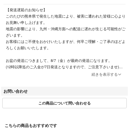
【発送遅延のお知らせ】
このたびの熊本県で発生した地震により、被害に遭われた皆様に心より
お見舞い申し上げます。
地震の影響により、九州・沖縄方面への配送に遅れが生じる可能性がご
ざいます。
お客様にはご不便をおかけいたしますが、何卒ご理解・ご了承のほどよ
ろしくお願いいたします。
お盆の発送につきまして、8/7（金）が最終の発送になります。
(12時以降迄のご入金が7日発送となりますので、ご注意下さいませ)
お盆明けの発送は8/12（水）からになります。
続きを表示する
8/8（土）～8/11(火)までお休みとさせていただきますのでよろしくお願
い致します♪
お問い合わせ
M’s Factory合同会社が運営する、ラクマ公式ショップです。
この商品について問い合わせる
こちらのアカウントはラクマ公式パートナーの
M’s Factory合同会社によって運営されています。
ブランド品が中心のリユースセレクトショップです。
こちらの商品もおすすめです