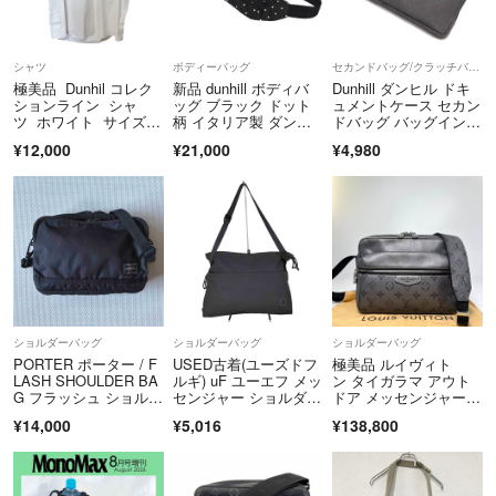
シャツ
ボディーバッグ
セカンドバッグ/クラッチバッグ
極美品 Dunhil コレク
新品 dunhill ボディバ
Dunhill ダンヒル ドキ
ションライン シャ
ッグ ブラック ドット
ュメントケース セカン
ツ ホワイト サイズO
柄 イタリア製 ダンヒ
ドバッグ バッグインバ
MR
ル メンズ 5MLA/G072
ッグ インナーケース A
¥12,000
¥21,000
¥4,980
19/LUL20/
4収納可 グレー ブラッ
ク
ショルダーバッグ
ショルダーバッグ
ショルダーバッグ
PORTER ポーター / F
USED古着(ユーズドフ
極美品 ルイヴィト
LASH SHOULDER BA
ルギ) uF ユーエフ メッ
ン タイガラマ アウト
G フラッシュ ショルダ
センジャー ショルダー
ドア メッセンジャー P
ーバッグ ブラック
バッグ
M M30830 ショルダー
¥14,000
¥5,016
¥138,800
バッグ メンズ モノグ
ラム