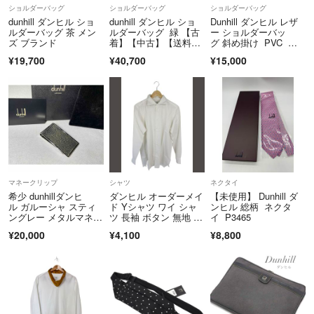
ショルダーバッグ
ショルダーバッグ
ショルダーバッグ
商品が売り切れ状態等)
dunhill ダンヒル ショ
dunhill ダンヒル ショ
Dunhill ダンヒル レザ
その為ご購入後キャンセルをお願いする場合もございます。予めご了承
ルダーバッグ 茶 メン
ルダーバッグ 緑 【古
ー ショルダーバッ
ズ ブランド
着】【中古】【送料無
グ 斜め掛け PVC 総
下さいませ。
料】
柄
■お酒の販売について
¥19,700
¥40,700
¥15,000
20歳未満の方への酒類の販売は固くお断りしています。
▼特商法
https://fril.jp/ts/official/law/mfg/
▼返品特約
https://fril.jp/ts/official/law/mfg/#return_policy
■適格請求書発行番号 T2-1200-0300-9388
マネークリップ
シャツ
ネクタイ
希少 dunhillダンヒ
ダンヒル オーダーメイ
【未使用】 Dunhill ダ
ル ガルーシャ スティ
ド Yシャツ ワイ シャ
ンヒル 総柄 ネクタ
ングレー メタルマネー
ツ 長袖 ボタン 無地 ホ
イ P3465
クリップ 札挟み 財
ワイト
¥20,000
¥4,100
¥8,800
布 ウォレット 男女兼
用 キャッシュレス