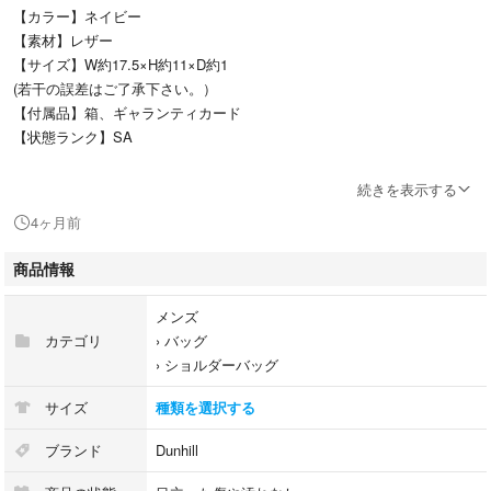
【カラー】ネイビー
【素材】レザー
【サイズ】W約17.5×H約11×D約1
(若干の誤差はご了承下さい。）
【付属品】箱、ギャランティカード
【状態ランク】SA
洗練された大人のネックポーチ♪
続きを表示する
ダンヒルの財布になります☆
4ヶ月前
素敵なお品物ですね♪
この機会に是非ご購入くださいね♪
商品情報
全体的に大きなダメージもなく良好です。
メンズ
使用に伴う、スレ少々、小傷少々、金具小傷少々
カテゴリ
›
バッグ
がありますがまだまだ長く愛用していただけます。
›
ショルダーバッグ
中古品の為、神経質な方のご購入はご遠慮下さい。
サイズ
種類を選択する
こちらの商品は鑑定済みの正規品になりますので安心してご購入下さい。
ブランド
Dunhill
◆◇ランク表示の見方◇◆