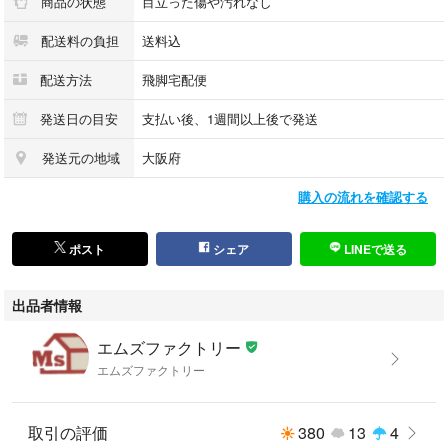
商品の状態
目立った傷や汚れなし
【N】新古・未使用品
【S】数回使用程度の超美品
配送料の負担
送料込
【A】多少の傷、汚れがあるが程度良好の美品
【B】一般的な使用感のあるお品
配送方法
飛脚宅配便
【C】傷、汚れがあり使用感を感じるUSED品
【D】傷・汚れなどが多く見受けられる難有品
発送日の目安
支払い後、1週間以上後で発送
【E】ジャンク品
発送元の地域
大阪府
購入の流れを確認する
ポスト
シェア
LINEで送る
出品者情報
エムズファクトリー
エムズファクトリー
取引の評価
380
13
4