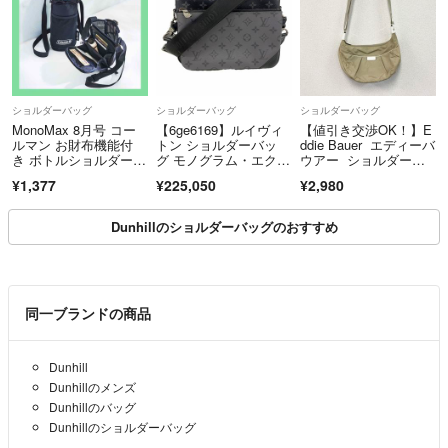
ショルダーバッグ
ショルダーバッグ
ショルダーバッグ
MonoMax 8月号 コー
【6ge6169】ルイヴィ
【値引き交渉OK！】E
ルマン お財布機能付
トン ショルダーバッ
ddie Bauer エディーバ
き ボトルショルダーバ
グ モノグラム・エクリ
ウアー ショルダーバ
ッグ
プス リバース トリオ
ッグ ベージュ 古着
¥1,377
¥225,050
¥2,980
メッセンジャー M6944
3 ブラック グレー【中
古】メンズ
Dunhillのショルダーバッグのおすすめ
同一ブランドの商品
Dunhill
Dunhillのメンズ
Dunhillのバッグ
Dunhillのショルダーバッグ