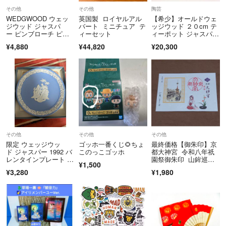
https://fril.jp/ts/official/law/a078/#return_policy
その他
その他
陶芸
WEDGWOOD ウェッ
英国製 ロイヤルアル
【希少】オールドウェ
ジウッド ジャスパ
バート ミニチュア テ
ッジウッド ２０cm テ
ー ピンブローチ ピン
ィーセット
ィーポット ジャスパー
バッジ アクセサリ
ウェア マット
¥4,880
¥44,820
¥20,300
ー ライトブルー系×ゴ
ールド系 DL2459
その他
その他
その他
限定 ウェッジウッ
ゴッホ一番くじ🌻ちょ
最終価格【御朱印】京
ド ジャスパー 1992 バ
このっこゴッホ
都大神宮 令和八年祇
レンタインプレート 箱
園祭御朱印 山鉾巡行
¥1,500
付
を眺める巫女はんと檜
¥3,280
¥1,980
扇