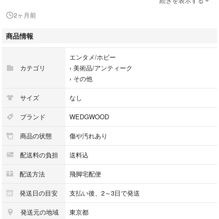
続きを表示する
シリアル及び刻印：
2ヶ月前
状態：使用感 擦れ小 汚れ小 小傷 くすみ
メッキ剥げ
商品情報
エンタメ/ホビー
□□□ 状態ランクについて □□□
カテゴリ
›
美術品/アンティーク
›
その他
【N】 新品
【S】 未使用品（展示品など）
サイズ
なし
【A】 傷汚れが少なく状態の良い商品
【B】 程よい使用感や多少の傷、汚れはあるが程度良好の商品
ブランド
WEDGWOOD
【C】 使用感の他、目立つ傷や汚れが見れる商品
商品の状態
傷や汚れあり
【D】 かなり大きな痛みがある難あり商品
※記載させていただきました状態説明・ランクは、あくまで弊社基準にて
配送料の負担
送料込
判断したものとなります。
その為、個人差による主観の差が生じる場合も御座いますので、あらかじ
配送方法
飛脚宅配便
めご了承頂いた上で、ご検討下さいませ。
発送日の目安
支払い後、2～3日で発送
pleasure（株式会社peace）が販売しています。
発送元の地域
東京都
出品中の商品につきましては全て正規品(本物）でございます。