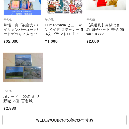
その他
その他
その他
草場一壽『観音力⭐ア
Humanmade ヒューマ
【茶道具】帛紗ばさ
イリメンバーユー⭐カ
ンメイド ステッカー 5
み 扇子セット 美品 26
ードデッキ２大セッ
0枚 ブランドロゴ アパ
w07-10223
ト』藤飛天❇️額装品付
レル
¥32,800
¥1,300
¥2,000
その他
城カード 100名城 大
野城 3種 百名城
¥2,880
WEDGWOODのその他のおすすめ