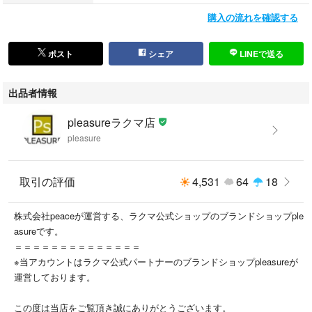
（古物許可証第305521507463東京都公安委員会）
購入の流れを確認する
All the products currently on sale are genuine and authentic.
(Used Goods License No. 305521507463)
ポスト
シェア
LINEで送る
出品者情報
pleasureラクマ店
pleasure
取引の評価
4,531
64
18
株式会社peaceが運営する、ラクマ公式ショップのブランドショップple
asureです。
＝＝＝＝＝＝＝＝＝＝＝＝＝＝
※当アカウントはラクマ公式パートナーのブランドショップpleasureが
運営しております。
この度は当店をご覧頂き誠にありがとうございます。