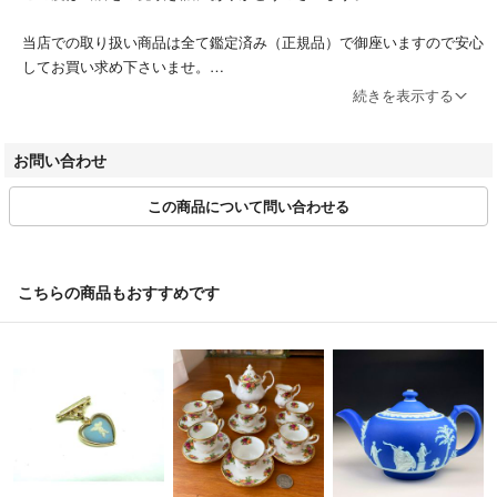
当店での取り扱い商品は全て鑑定済み（正規品）で御座いますので安心
してお買い求め下さいませ。
皆様のブランドライフを応援致します。
続きを表示する
営業日時 10:00～12:00 13:00～17:00（土日祝休み）
お問い合わせ
第305521507463号/東京都公安委員会 /古物商許可証
この商品について問い合わせる
適格請求書登録番号 T2011501020797
※商品の発送は入金確認後、３営業日以内となります。
※発送の日時指定は承っておりません。
こちらの商品もおすすめです
※商品のラッピングは行っておりません。
※お客様都合によるキャンセルは原則お受けしておりません。
＝＝＝＝＝＝＝＝＝＝＝＝＝＝
こちらのアカウントはラクマ公式パートナーの株式会社peaceによって
運営されています。
▼特商法
https://fril.jp/ts/official/law/a078/
▼返品特約