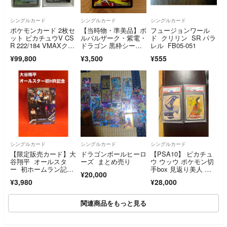
シングルカード
シングルカード
シングルカード
ポケモンカード 2枚セ
【当時物・準美品】ボ
フュージョンワール
ット ピカチュウV CS
ルバルザーク・紫電・
ド クリリン SR パラ
R 222/184 VMAXクラ
ドラゴン 黒枠シーク
レル FB05-051
スマックス PSA1
レット（DMC47 秘2/
¥99,800
¥3,500
¥555
0 + ミュウex 347/19
秘2/Y7）
0 SAR シャイニート
レジャーex 【中
古】 32605K1612
シングルカード
シングルカード
シングルカード
【限定販売カード】大
ドラゴンボールヒーロ
【PSA10】 ピカチュ
谷翔平 オールスタ
ーズ まとめ売り
ウ ウッウ ポケモン切
ー 初ホームラン記念
手box 見返り美人 プ
¥20,000
カード ドジャース
ロモ 2枚セット
¥3,980
¥28,000
関連商品をもっと見る