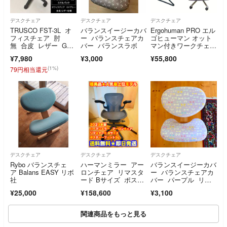
デスクチェア
デスクチェア
デスクチェア
TRUSCO FST-3L オ
バランスイージーカバ
Ergohuman PRO エル
フィスチェア 肘
ー バランスチェアカ
ゴヒューマン オット
無 合皮 レザー GY
バー バランスラボ
マン付きワークチェ
グレー 送料無料 訳
ア 紫
¥7,980
¥3,000
¥55,800
あり処分 ta282
(1%)
79円相当還元
デスクチェア
デスクチェア
デスクチェア
Rybo バランスチェ
ハーマンミラー アー
バランスイージーカバ
ア Balans EASY リボ
ロンチェア リマスタ
ー バランスチェアカ
社
ード Bサイズ ポスチ
バー パープル リボ
ャーフィットSL
ン柄
¥25,000
¥158,600
¥3,100
関連商品をもっと見る