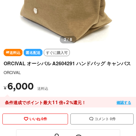
2 / 8
送料込
匿名配送
すぐに購入可
ORCIVAL オーシバル A2604291 ハンドバッグ キャンバス
ORCIVAL
6,000
¥
送料込
11
2
条件達成でポイント最大
倍+
%還元！
確認する
いいね 0件
コメント 0件