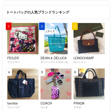
トートバッグの人気ブランドランキング
1
2
3
FEILER
DEAN & DELUCA
LONGCHAMP
フェイラー
ディーンアンドデルーカ
ロンシャン
4
5
6
familiar
COACH
PRADA
ファミリア
コーチ
プラダ