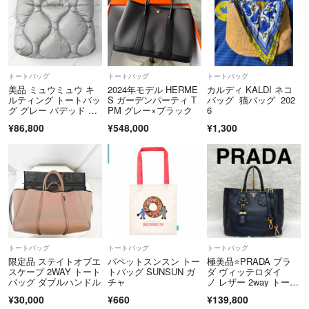
トートバッグ
トートバッグ
トートバッグ
美品 ミュウミュウ キ
2024年モデル HERME
カルディ KALDI ネコ
ルティング トートバッ
S ガーデンパーティ T
バッグ 猫バッグ 202
グ グレー パデッド MI
PM グレー×ブラック
6
U MIU
¥86,800
¥548,000
¥1,300
トートバッグ
トートバッグ
トートバッグ
限定品 ステイトオブエ
パペットスンスン トー
極美品⭐️PRADA プラ
スケープ 2WAY トート
トバッグ SUNSUN ガ
ダ ヴィッテロダイ
バッグ ダブルハンドル
チャ
ノ レザー 2way トート
バッグ ショルダーバッ
¥30,000
¥660
¥139,800
グ ハンドバッグ ブラ