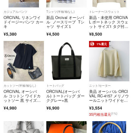
カジュアルパンツ
Tシャツ(半袖/袖なし)
トレーナー/スウェット
ORCIVAL リネンワイ
新品 Orcival オーシバ
新品・未使用 ORCIVA
ドイージーパンツ カー
ル ノースリーブ Tシ
L ボートネック スウェ
キ
ャツ サイズ１
ット サイズ1 タグ付
き ECRU
¥5,380
¥4,500
¥8,500
1%還元
カットソー(半袖/袖なし)
トートバッグ
ニット/セーター
ORCIVAL オーシバ
ORCIVAL(オーシバ
美品 オーシバル ORCI
ル コットン ワイドカ
ル) トートバッグ ダー
VAL RC-4157 メリノウ
ットソー 黒 サイズ
クグレー×黒
ールニットワイドセー
1 M〜L相当
ター F＼アイボリー プ
¥4,980
¥6,900
¥3,554
ルオーバー オーチバル
【2400015047331】
(1%)
35円相当還元