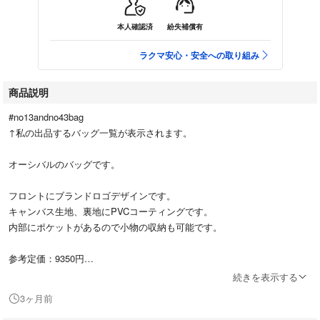
本人確認済
紛失補償有
ラクマ安心・安全への取り組み
商品説明
#no13andno43bag
↑私の出品するバッグ一覧が表示されます。
オーシバルのバッグです。
フロントにブランドロゴデザインです。
キャンバス生地、裏地にPVCコーティングです。
内部にポケットがあるので小物の収納も可能です。
参考定価：9350円
続きを表示する
size：縦18cm・横32cm・マチ12cm （実寸の為に参考程度にお願いしま
3ヶ月前
す。）