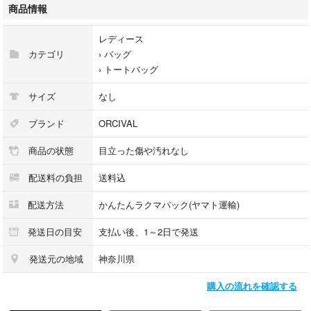
商品情報
色：ブラウン
レディース
状態：A 良品
カテゴリ
›
バッグ
古着という事をご理解の上、ご購入お願いいたします。
›
トートバッグ
管理番号:A2604291
サイズ
なし
他にもオーシバルのバッグを多数出品しているので見て頂けると嬉しいで
ブランド
ORCIVAL
す。
商品の状態
目立った傷や汚れなし
-状態説明-
配送料の負担
送料込
SS：未使用品（当店基準によるものです）
S：美品
配送方法
かんたんラクマパック(ヤマト運輸)
A：状態良好
B：若干の色褪せ・スレがあるが着用には問題ない一般的古着
発送日の目安
支払い後、1～2日で発送
C：色落ち・ホツレ等が目立つ
発送元の地域
神奈川県
D：穴・破れあり、着用困難
購入の流れを確認する