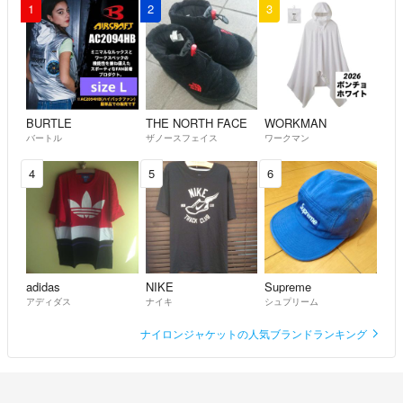
1
2
3
BURTLE
THE NORTH FACE
WORKMAN
バートル
ザノースフェイス
ワークマン
4
5
6
adidas
NIKE
Supreme
アディダス
ナイキ
シュプリーム
ナイロンジャケットの人気ブランドランキング