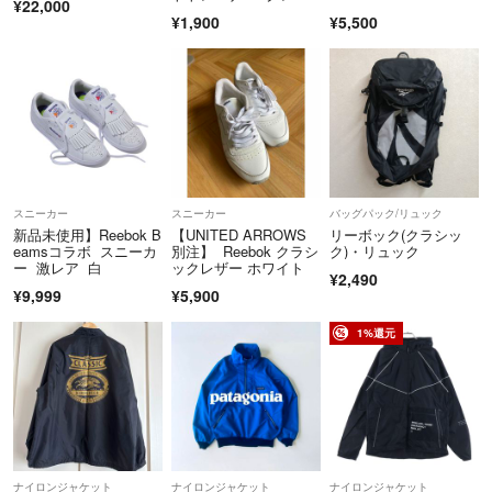
どうしても気になる方はコメント頂ければ発送料着払いでお客様負担に
¥22,000
模様 男女共用 M
m FU7811
¥1,900
¥5,500
変更して大きめのサイズで発送させて頂きます。
その際は(現在金額+着払い料金)でお支払い金額は高くなります。
配送中の破損や紛失等のトラブルにつきましては保証は出来ませんので
ご了承下さい。
出品中の商品は削除する場合がございます。欲しい商品がございました
らお早めにどうぞ。
スニーカー
スニーカー
バッグパック/リュック
新品未使用】Reebok B
【UNITED ARROWS
リーボック(クラシッ
基本 取り置き 専用出品等はしておりません。
eamsコラボ スニーカ
別注】 Reebok クラシ
ク)・リュック
疑問点、質問などがございましたらコメントからお願い致します。
ー 激レア 白
ックレザー ホワイト
¥2,490
他の品物とまとめ買いなどご希望でしたらコメントからお願いします、
¥9,999
¥5,900
ご希望があればある程度サービスさせて頂きますのでその旨をコメント
1%還元
ください。
いきなり購入して頂いてもかまいませんが、保管期間中に傷みなどが発
生している可能性がございますのでご了承ください。
安心したお取引が出来るように心がけます。
どうぞよろしくお願い致します。
ナイロンジャケット
ナイロンジャケット
ナイロンジャケット