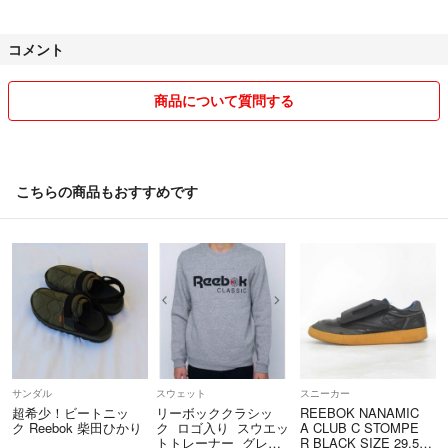
お譲り出来ませんのでご了承ください。
コメント
なるべく安い発送方法で発送させて頂きます、その際コンパクトにする
為に折り畳んだり圧縮させて頂く場合がございます。畳みジワなど出来
る場合もあります。梱包もサイズ、重さの関係で簡単なものになりま
商品について質問する
す。その為基本的に時間帯指定のある発送方法は対応出来ません。
金額上乗せで対応出来る場合ございます。
発送方法によっては対応出来る場合もございます。
ご了承の上お買い上げください。
こちらの商品もおすすめです
商品の画像の色や状態は、写りなどで実物とイメージが違う場合がござ
いますのであらかじめご了承の上お買い上げください。
出品物は中古品でして、ある程度の状態も表記していますが気になる点
などはご購入前にご確認下さい。
神経質な方はご遠慮ください。
上記のことをプロフィールにも書いているにも関わらず、普通評価など
サンダル
スウェット
スニーカー
にされる方がいるので、そういった方は購入はしないでください。
超希少！ビートニッ
リーボッククラシッ
REEBOK NANAMIC
ク Reebok 柴田ひかり
ク ロゴ入り スウエッ
A CLUB C STOMPE
トトレーナー グレー
R BLACK SIZE 29.5c