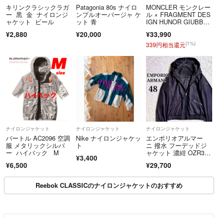
キリンクラシックラガ
Patagonia 80s ナイロ
MONCLER モンクレー
ー 黒 金 ナイロンジ
ンプルオーバージャ ケ
ル × FRAGMENT DES
ャケット ビール
ット 青
IGN HUNOR GIUBBOT
TO G209U1A00001 フ
¥2,880
¥20,000
¥33,990
ラグメントデザイン ウ
ノアージップアップジ
(1%)
339円相当還元
ャケット ブラック
ナイロンジャケット
ナイロンジャケット
ナイロンジャケット
バートル AC2096 空調
Nike ナイロンジャケッ
エンポリオアルマー
服 メタリックシルバ
ト
ニ 撥水 フーデッドジ
ー ハイバック M
ャケット 濃紺 OZR30
¥3,400
W ZZ063 EMPORI
¥6,500
¥29,700
O ARMANI メンズ
Reebok CLASSICのナイロンジャケットのおすすめ