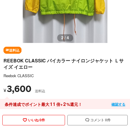
3 / 4
送料込
REEBOK CLASSIC バイカラー ナイロンジャケット Ｌサ
イズ イエロー
Reebok CLASSIC
3,600
¥
送料込
11
2
条件達成でポイント最大
倍+
%還元！
確認する
いいね 0件
コメント 0件