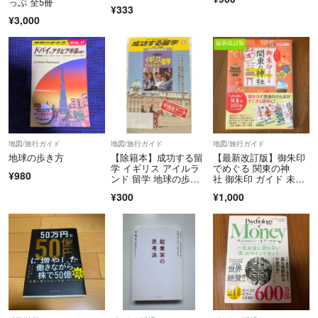
っぷ 全5冊
¥333
¥3,000
地図/旅行ガイド
地図/旅行ガイド
地図/旅行ガイド
地球の歩き方
【除籍本】成功する留
【最新改訂版】御朱印
学 イギリス アイルラ
でめぐる 関東の神
¥980
ンド 留学 地球の歩き
社 御朱印 ガイド 未読
方 古本
本
¥300
¥1,000