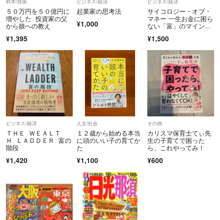
科学/技術
ビジネス/経済
ビジネス/経済
５０万円を５０億円に
起業家の思考法
サイコロジー・オブ・
増やした 投資家の父
マネー 一生お金に困ら
¥1,000
から娘への教え
ない「富」のマインド
セット モーガン・ハウ
¥1,395
¥1,500
セル
ビジネス/経済
人文/社会
その他
ＴＨＥ ＷＥＡＬＴ
１２歳から始める本当
カリスマ保育士てぃ先
Ｈ ＬＡＤＤＥＲ 富の
に頭のいい子の育てか
生の子育てで困った
階段
た
ら、これやってみ！
¥1,420
¥1,100
¥600