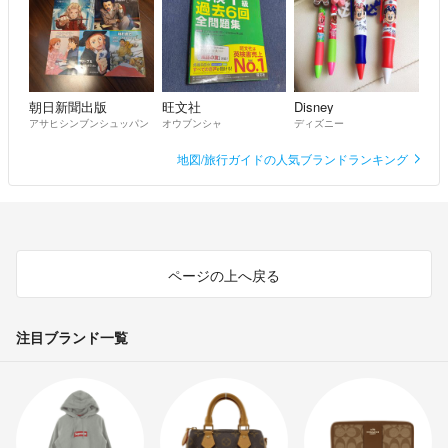
朝日新聞出版
旺文社
Disney
アサヒシンブンシュッパン
オウブンシャ
ディズニー
地図/旅行ガイドの人気ブランドランキング
ページの上へ戻る
注目ブランド一覧