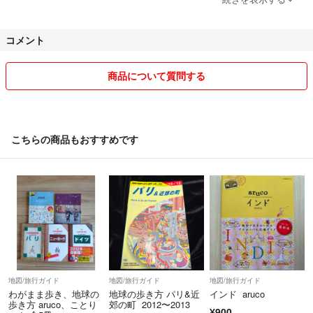
★商品価格を安くするため、発送は最安のものを利用させて頂く予定で
す。匿名配送をご希望の場合は、差額分をお支払いいただければ対応可
コメント
能ですので購入前にコメントください。なお発送事故は責任はとりかね
ますのでご了承のうえ購入ください。（今まで発生はありません）
商品について質問する
★発送の際は小さく折り畳んで、また包装はリサイクル品を使わせてい
ただく場合がございますのでご了承ください。
★測定・検品はできるだけ正確にするようつとめていますが、素人によ
こちらの商品もおすすめです
るものなので多少の誤差・見落としがある場合もございますが予めご了
承ください。中古品にご理解のある方のご購入をお願いいたします。
宜しくお願いいたします。
地図/旅行ガイド
地図/旅行ガイド
地図/旅行ガイド
わがまま歩き、地球の
地球の歩き方 パリ&近
インド aruco
歩き方 aruco、ことり
郊の町 2012〜2013
¥900