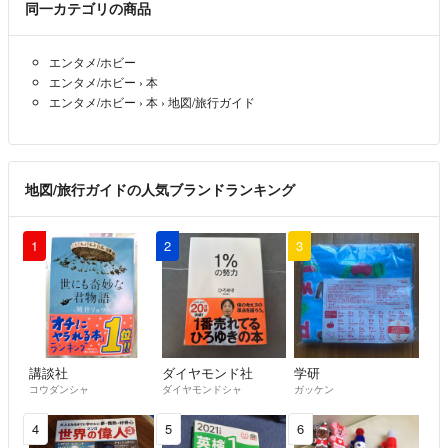
同一カテゴリの商品
エンタメ/ホビー
エンタメ/ホビー
›
本
エンタメ/ホビー
›
本
›
地図/旅行ガイド
地図/旅行ガイドの人気ブランドランキング
1
2
3
講談社
ダイヤモンド社
学研
コウダンシャ
ダイヤモンドシャ
ガッケン
4
5
6