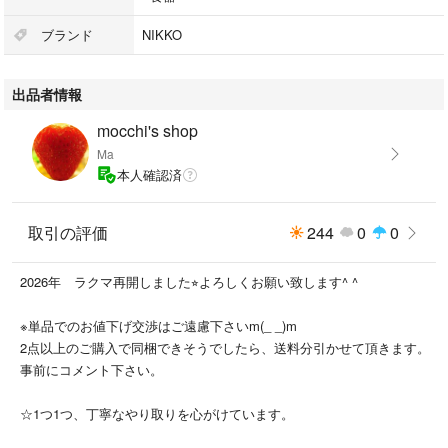
種類···皿・プレート
素材···陶磁器
ブランド
NIKKO
サイズ···中（直径：18.0 ～ 24.9cm）
形状···丸
出品者情報
パーティー皿 ケーキ皿
mocchi's shop
食器セット ディナー皿 バカラ 洋食器 カントリー フレンチ イタリア
Ma
ン コース料理 パーティオードブル パスタ皿 NARUMI ナルミ 大倉陶
本人確認済
園 栗原はるみ IDEE マリメッコ
豆皿 小鉢 キッチン用品 テーブルウエア キッチン雑貨 デザート皿 お
もてなし たち吉 香蘭社 深川製磁 林九郎 林九郎窯 石丸陶芸 陶芸 陶
取引の評価
244
0
0
芸家 西山窯 高山窯 秀陶 弥生窯 光玉陶苑 南山窯 徳幸窯 浜陶 西海
陶器 三洋陶器 そうた窯 惣太窯 太一郎窯 しん窯 青花
2026年 ラクマ再開しました⭐︎よろしくお願い致します^ ^
ジョンソンブラザース、villeyroy&boch、Johnsonbrothers、レノックス、
LENOX、PICKARD ノリタケ、前畑陶器、ウェッジウッド、ロイヤルコペ
※単品でのお値下げ交渉はご遠慮下さいm(_ _)m
ンハーゲン、マイセン、ヘレンド、ロイヤルクラウンダービー、ミント
2点以上のご購入で同梱できそうでしたら、送料分引かせて頂きます。
ン、アウガルテン、ロイヤルアルバート、ミントン、大倉陶園、バカラ、
事前にコメント下さい。
モーゼル、ラリック
鳴海陶器 高山窯 新峰武堅 宗右衛門 GOLDIMARI わざん wazan 和
☆1つ1つ、丁寧なやり取りを心がけています。
山 陶翔舞千 池田製陶所 IKEDACRAFT 白山陶器 青藍窯 setocraft 秀峰
窯 畑萬陶苑 畑萬 庫山 波佐見焼 丹心 丹心窯 料亭 HUTSCHENREUT