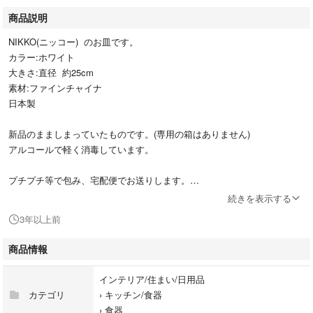
商品説明
NIKKO(ニッコー) のお皿です。
カラー:ホワイト
大きさ:直径 約25cm
素材:ファインチャイナ
日本製
新品のまましまっていたものです。(専用の箱はありません)
アルコールで軽く消毒しています。
プチプチ等で包み、宅配便でお送りします。
基本的に24時間以内に発送しています。
続きを表示する
3年以上前
※お値下げコメントにはご返信しておりませんm(_ _)m
よろしくお願い致します。
商品情報
美品ですが、完璧な品をお探しの方は御購入をお控え下さい。
インテリア/住まい/日用品
カテゴリ
›
キッチン/食器
カラー···ホワイト
›
食器