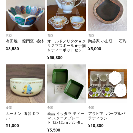
食器
食器
食器
有田焼 龍門窯 盛鉢
オールドノリタケ★ク
陶芸家 小山研一 石彩
リスマスボール★手描
¥3,580
¥5,000
きティーポットセット
【希少品】
¥55,800
食器
食器
食器
ムーミン 陶器ボウ
新品 イッタラ ティー
アラビア パープルパ
ル
マ スクエアプレー
ラティッシ
ト 12x12cm ハンタ
¥1,000
¥10,800
ー 2枚
¥5,500