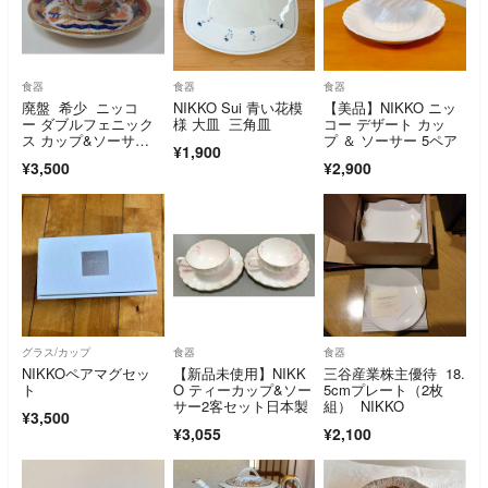
食器
食器
食器
廃盤 希少 ニッコ
NIKKO Sui 青い花模
【美品】NIKKO ニッ
ー ダブルフェニック
様 大皿 三角皿
コー デザート カッ
ス カップ&ソーサ
プ ＆ ソーサー 5ペア
¥1,900
ー 1客 錦山水 カッ
¥3,500
¥2,900
プ
グラス/カップ
食器
食器
NIKKOペアマグセッ
【新品未使用】NIKK
三谷産業株主優待 18.
ト
O ティーカップ&ソー
5cmプレート（2枚
サー2客セット日本製
組） NIKKO
¥3,500
¥3,055
¥2,100