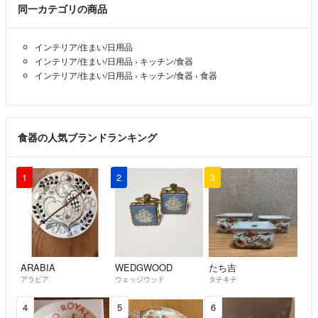
同一カテゴリの商品
インテリア/住まい/日用品
インテリア/住まい/日用品
›
キッチン/食器
インテリア/住まい/日用品
›
キッチン/食器
›
食器
食器の人気ブランドランキング
1
2
3
ARABIA
WEDGWOOD
たち吉
アラビア
ウェッジウッド
タチキチ
4
5
6