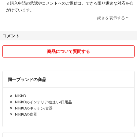
☆購入申請の承認やコメントへのご返信は、できる限り迅速な対応を心
HER フッチェンロイター 和食器 有田焼 伊万里焼 波佐見焼 古伊万
がけています。
里 京焼 益子焼 九谷焼 美濃焼 アンティーク ヴィンテージ 年代物 骨
2２時以降は、翌日の返信になることが多いです。
続きを表示する
董 骨董品 名品 メイドインジャパン ボーンチャイナ
(全く反応がない場合、通知が届いていないことがありますので、お手
数ですが再度コメント頂けるとありがたいです⭐︎)
カラー···ホワイト
コメント
種類···皿・プレート
☆ペットなし、喫煙者なしです。
素材···陶磁器
商品について質問する
サイズ···大（直径：25.0cm ～）
☆梱包は、衝撃・防水対策を考えて発送します。
形状···丸
お互いに気持ちのよいやり取りをしたいと思っております✨
同一ブランドの商品
よろしくお願い致します(*^^*)
NIKKO
NIKKOのインテリア/住まい/日用品
NIKKOのキッチン/食器
NIKKOの食器