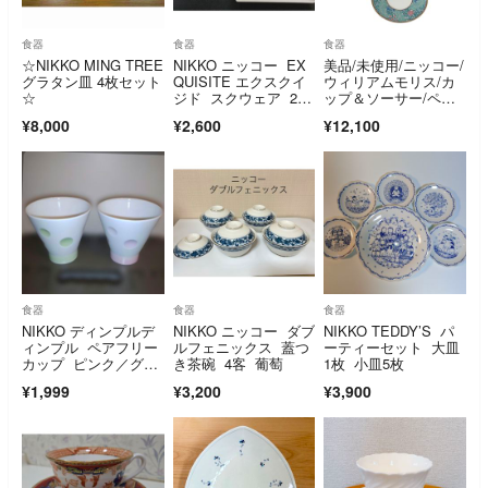
食器
食器
食器
☆NIKKO MING TREE
NIKKO ニッコー EX
美品/未使用/ニッコー/
グラタン皿 4枚セット
QUISITE エクスクイ
ウィリアムモリス/カ
☆
ジド スクウェア 25c
ップ＆ソーサー/ペア/
m 深皿&浅皿 2枚セ
コーヒーブレイクセッ
¥8,000
¥2,600
¥12,100
ット
ト/3105101/箱付き/R
S2385
食器
食器
食器
NIKKO ディンプルデ
NIKKO ニッコー ダブ
NIKKO TEDDY’S パ
ィンプル ペアフリー
ルフェニックス 蓋つ
ーティーセット 大皿
カップ ピンク／グリ
き茶碗 4客 葡萄
1枚 小皿5枚
ーン
¥1,999
¥3,200
¥3,900