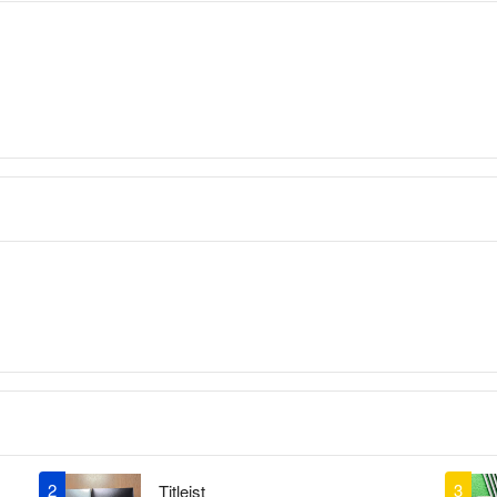
2
3
Titleist