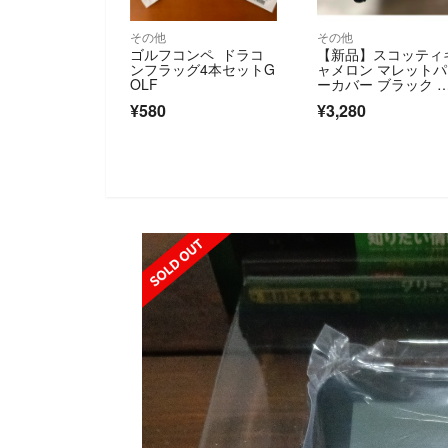
その他
その他
ゴルフコンペ ドラコ
【新品】スコッティ
ンフラッグ4本セットG
ャメロン マレット
OLF
ーカバー ブラック 
ラウン
¥580
¥3,280
SOLD OUT