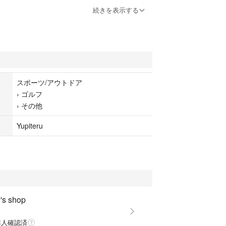
続きを表示する
スポーツ/アウトドア
›
ゴルフ
›
その他
Yupiteru
s shop
本人確認済