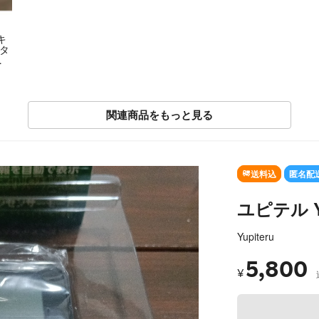
キ
パタ
ク
関連商品をもっと見る
SOLD OUT
送料込
匿名配
ユピテル Y
Yupiteru
5,800
¥