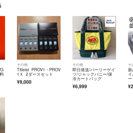
品
その他
その他
そ
YG
Titleist PROV1・PROV
即日発送/パーリーゲイ
新
送料
1Ｘ 2ダースセット
ツ/ジャックバニー/保
イ
冷カートバッグ
ー
¥9,000
¥6,999
¥2