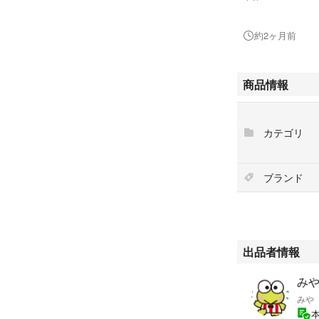
箱×1
約2ヶ月前
商品情報
カテゴリ
ブランド
出品者情報
みや'
みや