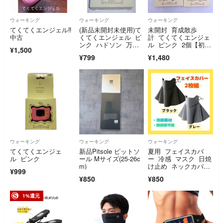
ウォーキング
ウォーキング
ウォーキング
てくてくエンジェル‼️
(新品未開封未使用)て
未開封 育成散歩
中古
くてくエンジェル ピ
計 てくてくエンジェ
ンク ハドソン 万歩
ル ピンク 2個【初期
¥1,500
計
不良の保証付き！】
¥799
¥1,480
ウォーキング
ウォーキング
ウォーキング
てくてくエンジェ
新品Pitsole ピットソ
夏用 フェイスカバ
ル ピンク
ール Mサイズ(25-26c
ー 冷感 マスク 日焼
m)
け止め ネックカバ
¥999
ー 2枚組 男女兼
¥850
¥850
用 アウトドア スポ
ーツ 旅行
1%還元