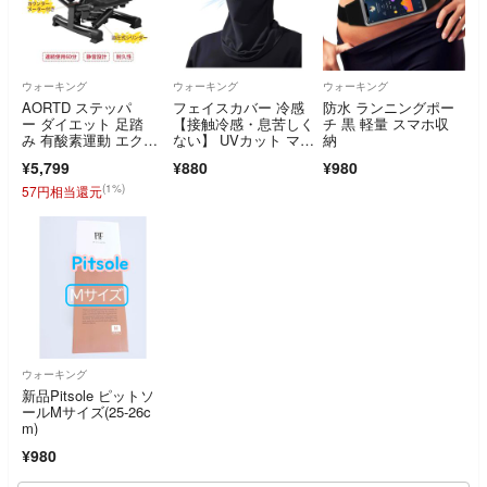
ウォーキング
ウォーキング
ウォーキング
AORTD ステッパ
フェイスカバー 冷感
防水 ランニングポー
ー ダイエット 足踏
【接触冷感・息苦しく
チ 黒 軽量 スマホ収
み 有酸素運動 エクサ
ない】 UVカット マス
納
サイズ 男女兼用
ク 夏用
¥5,799
¥880
¥980
(1%)
57円相当還元
ウォーキング
新品Pitsole ピットソ
ールMサイズ(25-26c
m)
¥980