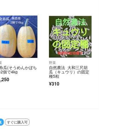
菜
野菜
糸瓜(そうめんかぼち
自然農法 大和三尺胡
)2個で4kg
瓜（キュウリ）の固定
種5粒
,250
¥310
送
すぐに購入可