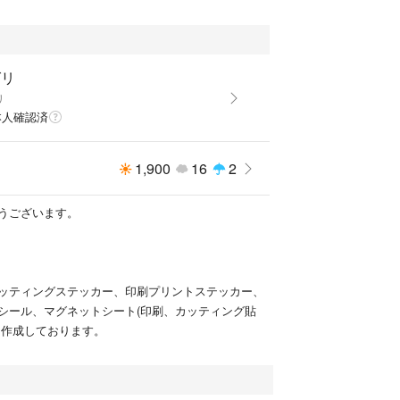
ストに投函になりますので受け取り不要です。
グリ
日に発送致します。
リ
時の指定は出来ません。
本人確認済
1,900
16
2
うございます。
ッティングステッカー、印刷プリントステッカー、
シール、マグネットシート(印刷、カッティング貼
を作成しております。