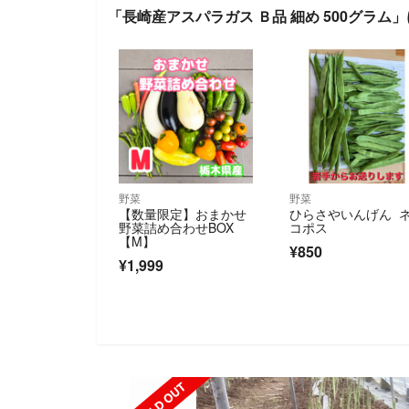
「長崎産アスパラガス Ｂ品 細め 500グラム
野菜
野菜
【数量限定】おまかせ
ひらさやいんげん 
野菜詰め合わせBOX
コポス
【M】
¥850
¥1,999
SOLD OUT