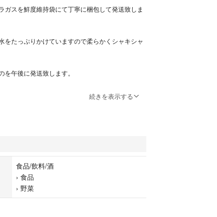
ラガスを鮮度維持袋にて丁寧に梱包して発送致しま
水をたっぷりかけていますので柔らかくシャキシャ
のを午後に発送致します。
、おすすめレシピを書いたチラシを一緒に入れてお
続きを表示する
してみて下さい。
みがでる場合があります。ご了承の上ご購入お願い
望の方はお知らせ下さい。
食品/飲料/酒
ご注文ご希望の方はお知らせ下さい。
›
食品
›
野菜
り出品時価格の変更があります。
方は航空搭載致しますのでご購入後にお知らせ下さ