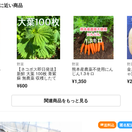
」に近い商品
野菜
野菜
野
ネ
【ネコポス即日発送】
熊本産農薬不使用にん
金
新鮮 大葉 100枚 青紫
じん1.3キロ
ゃ
蘇 無農薬 収穫したて
¥1,350
¥2
¥600
関連商品をもっと見る
送料込
匿名配