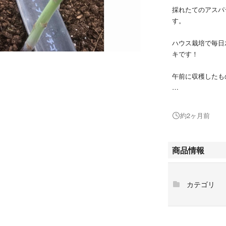
採れたてのアスパ
す。
ハウス栽培で毎日
キです！
午前に収穫したも
保存方法、茹で方
きますので参考に
約2ヶ月前
＊常温発送の為痛
致します。
商品情報
＊クール便をご希
＊2キロや3キロ
カテゴリ
＊市場の相場によ
＊北海道、沖縄の