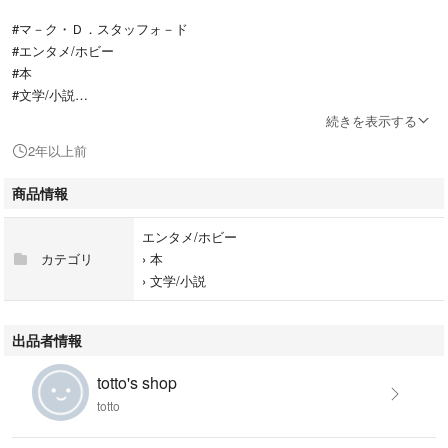
#マ－ク・Ｄ．スタッフォ－ド
#エンタメ/ホビー
#本
#文学/小説
#BOOK
続きを表示する
2年以上前
商品情報
エンタメ/ホビー
カテゴリ
›
本
›
文学/小説
出品者情報
totto's shop
totto