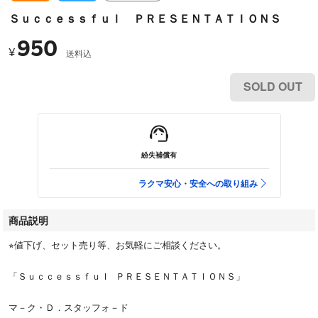
Ｓｕｃｃｅｓｓｆｕｌ ＰＲＥＳＥＮＴＡＴＩＯＮＳ
950
¥
送料込
SOLD OUT
紛失補償有
ラクマ安心・安全への取り組み
商品説明
⭐︎値下げ、セット売り等、お気軽にご相談ください。
「Ｓｕｃｃｅｓｓｆｕｌ ＰＲＥＳＥＮＴＡＴＩＯＮＳ」
マ－ク・Ｄ．スタッフォ－ド