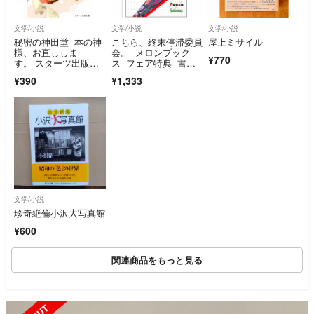
文学/小説
文学/小説
文学/小説
秘密の神田堂 本の神
こちら、終末停滞委員
屋上ミサイル
様、お直ししま
会。 メロンブック
¥770
す。 スターツ出版文
ス フェア特典 書き
庫／日野祐希(著者)
下ろしSS
¥390
¥1,333
文学/小説
珍奇絶倫小沢大写真館
¥600
関連商品をもっと見る
SOLD OUT