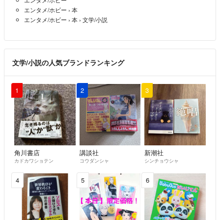
エンタメ/ホビー
›
本
エンタメ/ホビー
›
本
›
文学/小説
文学/小説の人気ブランドランキング
1
2
3
角川書店
講談社
新潮社
カドカワショテン
コウダンシャ
シンチョウシャ
4
5
6