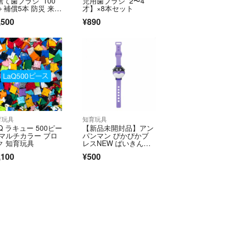
捨て歯ブラシ 100
児用歯ブラシ 2〜4
＋補償5本 防災 来
才】×8本セット
 掃除
,500
¥890
育玩具
知育玩具
Q ラキュー 500ピー
【新品未開封品】アン
 マルチカラー ブロ
パンマン ぴかぴかブ
ク 知育玩具
レスNEW ばいきんま
ん
,100
¥500