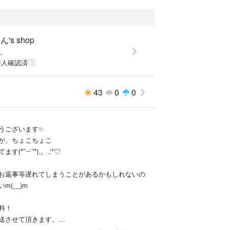
's shop
ん
本人確認済
43
0
0
うございます✨
が、ちょこちょこ
(*˘︶˘*).。.:*♡
お返事等遅れてしまうことがあるかもしれないの
m(__)m
料！
送させて頂きます。