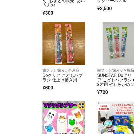
え おまとめ販売 あい
ジグソーパズル
うえお
¥2,500
¥300
歯ブラシ/歯みがき用品
歯ブラシ/歯みがき用
Doクリア こどもハブ
SUNSTAR Doクリ
ラシ 仕上げ磨き用
ア こどもハブラシ 6
2才用 やわらかめ 
¥600
セット
¥720