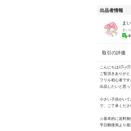
出品者情報
まいん
まい
取引の評価
こんにちは꒰⌯͒•·̫•⌯͒꒱
ご覧頂きありがと
フリル初心者です
出品したいと思ってます
小さい子供がいて
で、ご了承ください
☆基本的に送料無
平日郵便局より発