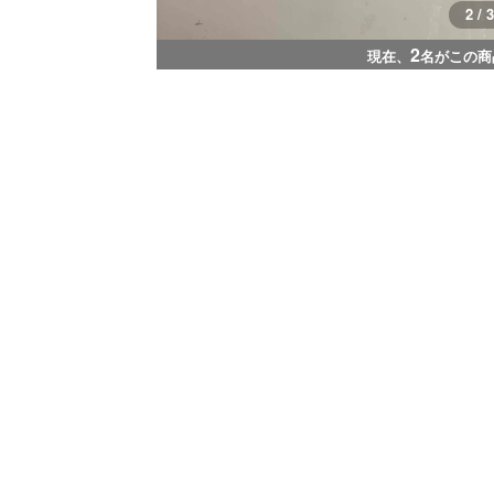
2 / 3
2
現在、
名がこの商