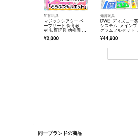
知育玩具
知育玩具
マジックシアター ペ
DWE ディズニー
ープサート 保育教
システム メインプ
材 知育玩具 幼稚園 パ
グラムフルセット 
ネルシアター
ッキーメイト付き 
¥2,000
¥44,900
開封多数
同一ブランドの商品