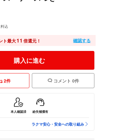
送料込
11
確認する
ント最大
倍還元！
購入に進む
 2件
コメント 0件
本人確認済
紛失補償有
ラクマ安心・安全への取り組み