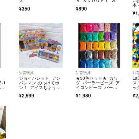
ス
５ ＳＮＯＯＰＹ Ｗ
い
本
¥350
¥890
客
¥1
品
知育玩具
知育玩具
知
ジョイパレット アン
★30色セット★ カワ
La
-1
パンマン のっけてポ
ダ パーラービーズ ア
ス
3本
ン！ アイスちょうだ
イロンビーズ パー
ッ
い‼︎
ツ ビーズ
¥2,999
¥1,980
¥2