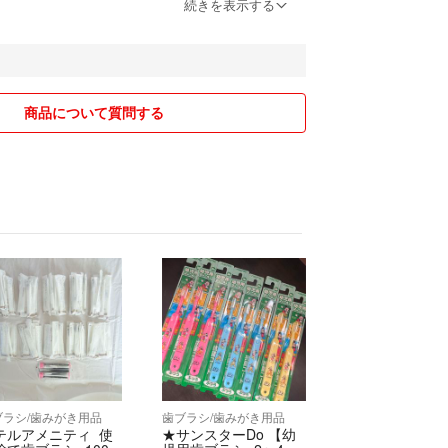
続きを表示する
すので、ご理解のある方よろしくお願いします。
、先に決めてくれた方を優先させて頂きますのでご
商品について質問する
用♻️させて頂く場合がございます。
は受け付けておりません。
良い取り引きをしていきたいので、よろしくお願い
*♡
ブラシ/歯みがき用品
歯ブラシ/歯みがき用品
テルアメニティ 使
★サンスターDo 【幼