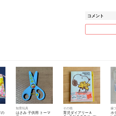
☆全て自宅保管で
コメント
☆価格交渉中でも
了承ください。
☆梱包資材は再利
※返品・クレーム
最後まで気持ちの
します(*˘︶˘*).。.:
知育玩具
その他
歯
アの
はさみ 子供用 トーマ
育児ダイアリーＡ
ホ