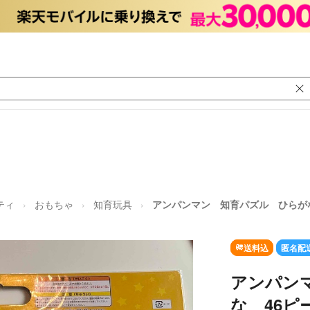
ティ
おもちゃ
知育玩具
アンパンマン 知育パズル ひらが
送料込
匿名配
アンパン
な 46ピ