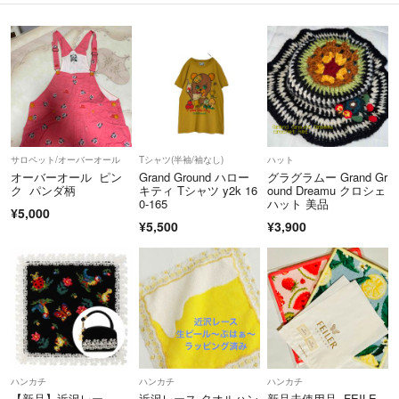
サロペット/オーバーオール
Tシャツ(半袖/袖なし)
ハット
オーバーオール ピン
Grand Ground ハロー
グラグラムー Grand Gr
ク パンダ柄
キティ Tシャツ y2k 16
ound Dreamu クロシェ
0-165
ハット 美品
¥5,000
¥5,500
¥3,900
ハンカチ
ハンカチ
ハンカチ
【新品】近沢レー
近沢レース タオルハン
新品未使用品 FEILE