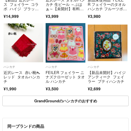
ス フェイラー コラ
カチ 生ビール ～ぷは
R フェイラーのタオル
ボ ハイジ ブラッ
ぁ～【未開封】有料ラ
ハンカチ フルーツポプ
ク ハンカチ＆サイド
ッピング
リとレモンと葉柄です
¥14,999
¥3,999
¥3,980
ポーチ
♪
ハンカチ
ハンカチ
ハンカチ
近沢レース 赤い靴👠
FEILER フェイラー ニ
【新品未開封】ハイジ
レッド タオルハンカ
ナズクローゼット タオ
アンティーク フェイ
チ
ル ハンカチ
ラー プティハンカチ
¥1,990
¥3,500
¥2,699
GrandGroundのハンカチのおすすめ
同一ブランドの商品