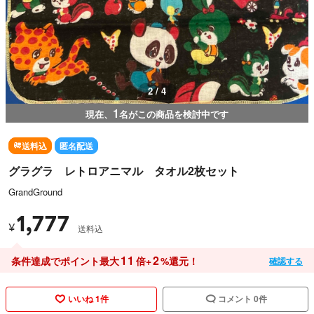
2 / 4
1
現在、
名がこの商品を検討中です
送料込
匿名配送
グラグラ レトロアニマル タオル2枚セット
GrandGround
1,777
¥
送料込
11
2
条件達成でポイント最大
倍+
%還元！
確認する
いいね 1件
コメント 0件