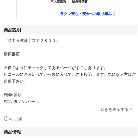
本人確認済
紛失補償有
ラクマ安心・安全への取り組み
商品説明
「頻出入試漢字コア２８００」
桐原書店
画像のようにチェックしてあるページがすこしあります。
ビニールにのみいれてから袋に入れてポスト投函します。気になる方はご
遠慮下さい。
#桐原書店
#エンタメ/ホビー
#本
続きを表示する
#語学/参考書
4ヶ月前
#BOOK
商品情報