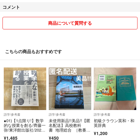
本的にはすぐに申請許可します。
コメント
よろしくお願い致します。
商品について質問する
こちらの商品もおすすめです
語学/参考書
語学/参考書
語学/参考書
●01)【1点限り!】数学
未使用新品!!美品!!【匿
初級クラウン英和・和
的な授業を創る/齊藤一
名配送】高校教科
英辞典
弥/東洋館出版社/2021
書 地理総合 ［教番：
¥1,200
年/教育/A
地総702］
¥1,485
¥450