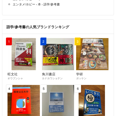
エンタメ/ホビー
›
本
›
語学/参考書
語学/参考書の人気ブランドランキング
1
2
3
旺文社
角川書店
学研
オウブンシャ
カドカワショテン
ガッケン
4
5
6