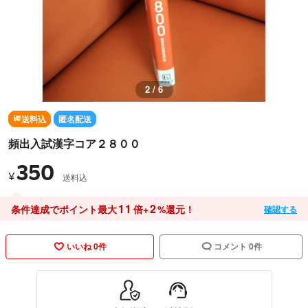
2 / 6
送料込
匿名配送
頻出入試漢字コア２８００
350
¥
送料込
11
2
条件達成でポイント最大
倍+
%還元！
確認する
いいね 0件
コメント 0件