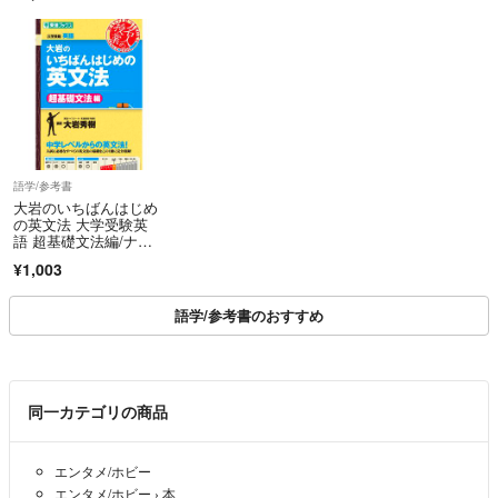
語学/参考書
大岩のいちばんはじめ
の英文法 大学受験英
語 超基礎文法編/ナガ
セ/大岩秀樹（単行本
¥1,003
（ソフトカバー））
語学/参考書のおすすめ
同一カテゴリの商品
エンタメ/ホビー
エンタメ/ホビー
›
本